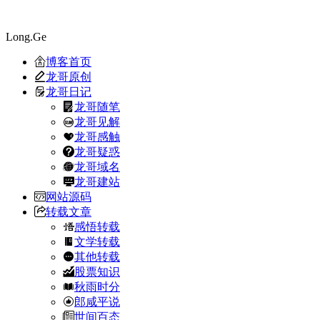
Long.Ge
博客首页
龙哥原创
龙哥日记
龙哥随笔
龙哥见解
龙哥感触
龙哥疑惑
龙哥域名
龙哥建站
网站源码
转载文章
感悟转载
文学转载
其他转载
股票知识
秋雨时分
郎咸平说
世间百态