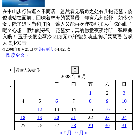
在中山步行街逛器乐商店，忽然看见墙角之处有几抱琵琶，傻
傻地站在面前，回味着林海的琵琶语，却有几分感怀。如今少
女，除了追时尚和打扮，谁人又能再次弹奏那扣人心弦的曲子
呢？心想：假如能寻到一琵琶女，真的愿意夜夜静听一弹幽曲
入眠！ 玉手长恨空琴冷 四弦无声纤指痕 犹坐窃听琵琶语 苦叹
人海少知音
2008年8 月21日
没有评论
4,823次
阅读全文 »
2008 年 8 月
一
二
三
四
五
六
日
1
2
3
4
5
6
7
8
9
10
11
12
13
14
15
16
17
18
19
20
21
22
23
24
25
26
27
28
29
30
31
« 7 月
9 月 »