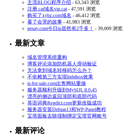
主流BLOG程序介绍
- 63,343 浏览
注册.cat域名vip.cat
- 47,591 浏览
购买了xybz.com域名
- 46,412 浏览
看了会哭的故事
- 41,983 浏览
gesay.com今日ip居然有2千多！
- 39,009 浏览
最新文章
域名管理系统重构
博客评论添加防机器人滑动验证
无法拿到域名转移码怎么办？
不依赖第三方实现lightbox效果
is-for-sale.com出售网站重做
服务器顺利升级到MySQL 8.0.45
漂亮的侧边返回顶部和底部代码
英语词典Regdict.com更新改版成功
服务器安装Debian13和WP-Panel教程
宝塔面板去除强制绑定宝塔官网账号
最新评论