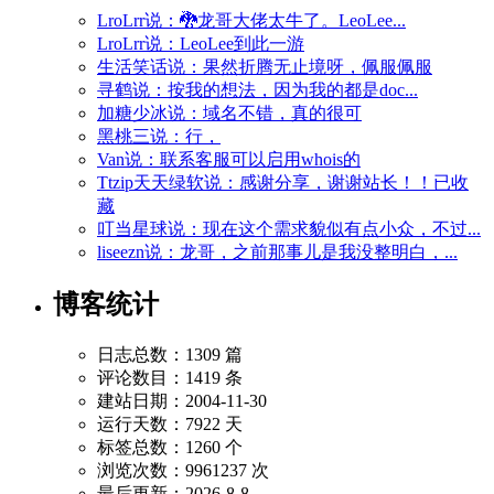
LroLrr说：🐉龙哥大佬太牛了。LeoLee...
LroLrr说：LeoLee到此一游
生活笑话说：果然折腾无止境呀，佩服佩服
寻鹤说：按我的想法，因为我的都是doc...
加糖少冰说：域名不错，真的很可
黑桃三说：行，
Van说：联系客服可以启用whois的
Ttzip天天绿软说：感谢分享，谢谢站长！！已收
藏
叮当星球说：现在这个需求貌似有点小众，不过...
liseezn说：龙哥，之前那事儿是我没整明白，...
博客统计
日志总数：1309 篇
评论数目：1419 条
建站日期：2004-11-30
运行天数：7922 天
标签总数：1260 个
浏览次数：9961237 次
最后更新：2026-8-8