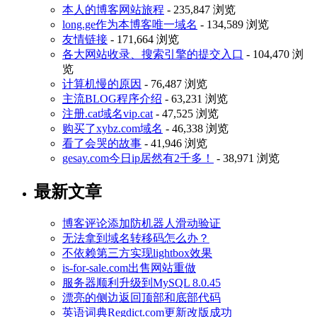
本人的博客网站旅程
- 235,847 浏览
long.ge作为本博客唯一域名
- 134,589 浏览
友情链接
- 171,664 浏览
各大网站收录、搜索引擎的提交入口
- 104,470 浏
览
计算机慢的原因
- 76,487 浏览
主流BLOG程序介绍
- 63,231 浏览
注册.cat域名vip.cat
- 47,525 浏览
购买了xybz.com域名
- 46,338 浏览
看了会哭的故事
- 41,946 浏览
gesay.com今日ip居然有2千多！
- 38,971 浏览
最新文章
博客评论添加防机器人滑动验证
无法拿到域名转移码怎么办？
不依赖第三方实现lightbox效果
is-for-sale.com出售网站重做
服务器顺利升级到MySQL 8.0.45
漂亮的侧边返回顶部和底部代码
英语词典Regdict.com更新改版成功