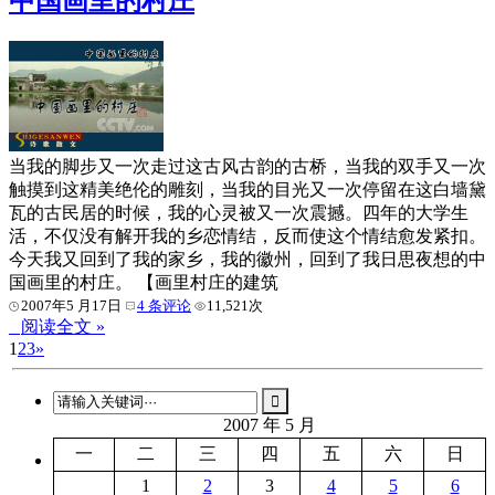
中国画里的村庄
当我的脚步又一次走过这古风古韵的古桥，当我的双手又一次
触摸到这精美绝伦的雕刻，当我的目光又一次停留在这白墙黛
瓦的古民居的时候，我的心灵被又一次震撼。四年的大学生
活，不仅没有解开我的乡恋情结，反而使这个情结愈发紧扣。
今天我又回到了我的家乡，我的徽州，回到了我日思夜想的中
国画里的村庄。 【画里村庄的建筑
2007年5 月17日
4 条评论
11,521次
阅读全文 »
1
2
3
»
2007 年 5 月
一
二
三
四
五
六
日
1
2
3
4
5
6