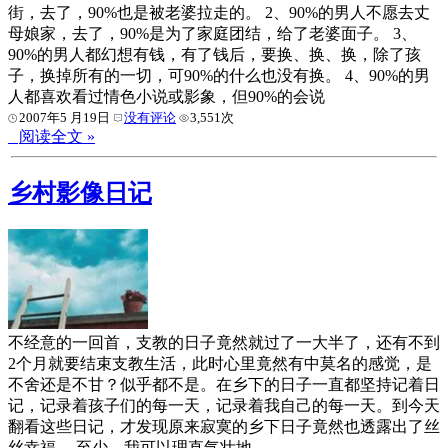
街，去了，90%也是被老婆拉走的。 2、90%的男人不愿去丈
母娘家，去了，90%是为了家庭团结，给了老婆面子。 3、
90%的男人都幻想有钱，有了钱后，要换、换、换，除了孩
子，换掉所有的一切，可90%的什么也没有换。 4、90%的男
人都喜欢看过情色小说或影象，但90%的会说
2007年5 月19日
没有评论
3,551次
阅读全文 »
乡村影像日记
不经意的一回首，支教的日子竟然就过了一大半了，还有不到
2个月就要结束支教生活，此时心里竟然有中莫名的感觉，是
不舍还是不甘？似乎都不是。在乡下的日子一直都坚持记着日
记，记录着孩子们的每一天，记录着我自己的每一天。到今天
翻看这些日记，才发现原来寂寞的乡下日子竟然也透露出了丝
丝幸福。 至少，我可以理直气壮地