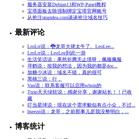
服务器安装Debian13和WP-Panel教程
宝塔面板去除强制绑定宝塔官网账号
从抢注stupidea.com谈谈抢注域名技巧
最新评论
LroLrr说：🐉龙哥大佬太牛了。LeoLee...
LroLrr说：LeoLee到此一游
生活笑话说：果然折腾无止境呀，佩服佩服
寻鹤说：按我的想法，因为我的都是doc...
加糖少冰说：域名不错，真的很可
黑桃三说：行，
Van说：联系客服可以启用whois的
Ttzip天天绿软说：感谢分享，谢谢站长！！已收
藏
叮当星球说：现在这个需求貌似有点小众，不过...
liseezn说：龙哥，之前那事儿是我没整明白，...
博客统计