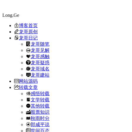
Long.Ge
博客首页
龙哥原创
龙哥日记
龙哥随笔
龙哥见解
龙哥感触
龙哥疑惑
龙哥域名
龙哥建站
网站源码
转载文章
感悟转载
文学转载
其他转载
股票知识
秋雨时分
郎咸平说
世间百态