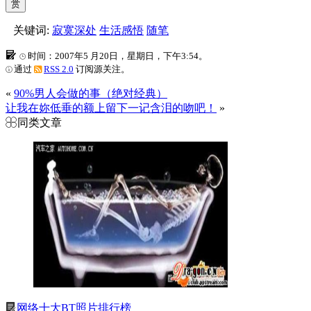
赏
关键词:
寂寞深处
生活感悟
随笔
时间：2007年5 月20日，星期日，下午3:54。
通过
RSS 2.0
订阅源关注。
«
90%男人会做的事（绝对经典）
让我在妳低垂的额上留下一记含泪的吻吧！
»
同类文章
网络十大BT照片排行榜