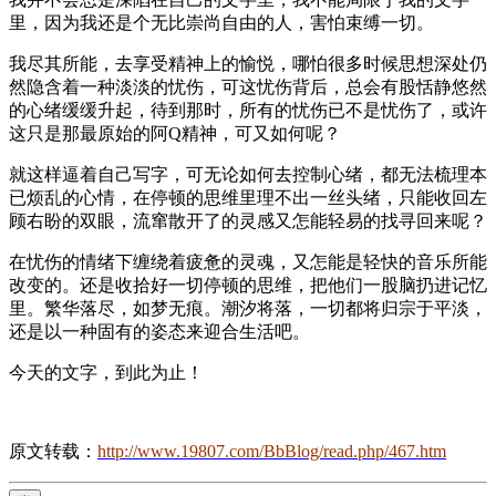
里，因为我还是个无比崇尚自由的人，害怕束缚一切。
我尽其所能，去享受精神上的愉悦，哪怕很多时候思想深处仍
然隐含着一种淡淡的忧伤，可这忧伤背后，总会有股恬静悠然
的心绪缓缓升起，待到那时，所有的忧伤已不是忧伤了，或许
这只是那最原始的阿Q精神，可又如何呢？
就这样逼着自己写字，可无论如何去控制心绪，都无法梳理本
已烦乱的心情，在停顿的思维里理不出一丝头绪，只能收回左
顾右盼的双眼，流窜散开了的灵感又怎能轻易的找寻回来呢？
在忧伤的情绪下缠绕着疲惫的灵魂，又怎能是轻快的音乐所能
改变的。还是收拾好一切停顿的思维，把他们一股脑扔进记忆
里。繁华落尽，如梦无痕。潮汐将落，一切都将归宗于平淡，
还是以一种固有的姿态来迎合生活吧。
今天的文字，到此为止！
原文转载：
http://www.19807.com/BbBlog/read.php/467.htm