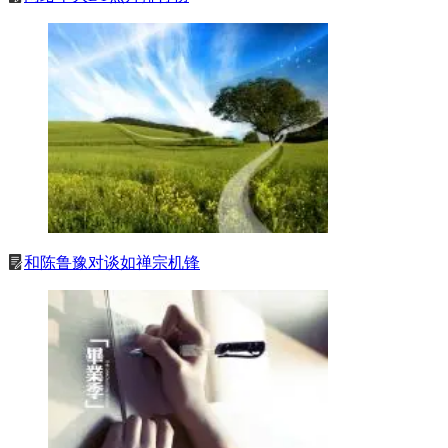
和陈鲁豫对谈如禅宗机锋