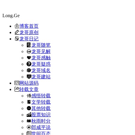
Long.Ge
博客首页
龙哥原创
龙哥日记
龙哥随笔
龙哥见解
龙哥感触
龙哥疑惑
龙哥域名
龙哥建站
网站源码
转载文章
感悟转载
文学转载
其他转载
股票知识
秋雨时分
郎咸平说
世间百态