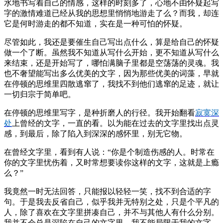
水地书写着自己的情感，这样的时刻多了，心地不由怀疑起写
字的激情难道已经从我的思想里悄悄地游走了么？而我，却连
它是何时游走的都不知道，实在是一种可怕的怀疑。
尽管如此，我还是要催生自己写出点什么，算是给自己的怀疑
做一个了断。虽然我不知道从写什么开始，更不知道从写什么
来结束，还是开始写了，哪怕满脑子里都是空荡荡的灵魂。我
也不奢望能写出多么优美的文字，因为那些优美的词藻，早就
在停顿的思维里四散逃窜了，我找不到他们逃窜的足迹，就让
一切归宗于简单吧。
在停顿的思维里写字，是种折磨人的行径。我开始翻看
寂寞深
处
上曾经的文字，一直的看。以为能在过去的文字里找出点灵
感，到最后，除了陷入到深深的感怀里，别无它物。
在曾经文字里，看到有人说：“你是个制造伤感的人。时常在
你的文字里忧伤着，又时常想要读你这样的文字，这就是上瘾
么？”
我竟然一时无法回答，只能报以轻轻一笑，找不到合适的字
句。于是我去反省自己，似乎我并无特别之处，只是个平凡的
人，除了喜欢在文字里拼凑自己，并不与其他人有什么分别。
我并不会总是深陷在自己的文字里，我不能局限于我的文字