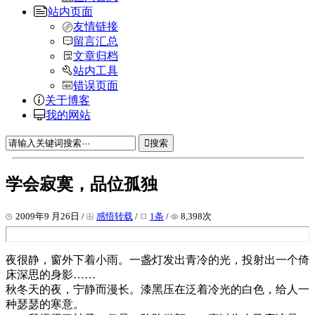
站内页面
友情链接
留言汇总
文章归档
站内工具
错误页面
关于博客
我的网站
搜索
学会寂寞，品位孤独
2009年9 月26日 /
感悟转载
/
1条
/
8,398次
夜很静，窗外下着小雨。一盏灯发出青冷的光，投射出一个倚
床深思的身影……
秋冬天的夜，宁静而漫长。漆黑压在泛着冷光的白色，给人一
种瑟瑟的寒意。