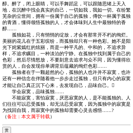
醇。醉了，闭上眼睛，可以手舞蹈足，可以跟随思绪上天入
地，在沉醉中找会真实的自己，一切如我，我如一切。在纷繁
芜杂的尘世间，拥有一份属于自己的孤独，僔饮一杯属于孤独
的青酒，懂得领悟孤独的人，才会体味到人生中最独特的香
醇……
孤独如花，只有悄悄的绽放，才会有那常开不朽的绚烂。
美丽的花儿在于五彩缤纷，而孤独却只有一种色彩。她不是阳
光下姹紫嫣红的炫丽，而是一种平凡的、中和的，不追求异
样，不追求瞩目，一种淡泊的宁静。在孤独中找到属于自己的
色彩，然后尽情怒放，不要刻意去追求与众不同，因为懂得欣
赏的人，自会发现你单调背后蕴藏的绚烂色彩……
孤独者在于一颗超然的心，孤独的人也许并不寂寞，也许
还有一种信念在伴随着他一步步走过孤独，但只有内心的寂寞
才能让自己真正沉下心来，去发现自己，品味自己。
学会寂寞，品味孤独……
不能寂寞，害怕寂寞，厌恶寂寞的人，是不能孤独的。人
们往往可以忍受孤独，却无法忍受寂寞，因为孤独中的寂寞是
为找回自我，而寂寞中的孤独却需要心灵去感悟……?
（
备注：本文属于转载
）
赏