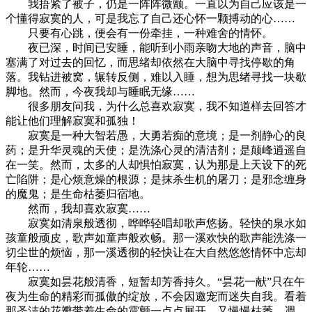
我捂紧了被子，仍是一阵阵微颤。一直以为自己应该是一
个懂得寂寞的人，可是我忘了自己还心怀一颗搏动的心……
只要有心跳，便会有一份牵挂，一种难舍的情怀。
夜已深，时间已安睡，能听到小雨亲吻大地的声音，脑中
塞满了对过去的回忆，而思绪却依然在大脑中寻找停歇的角
落。我钻进被窝，辗转反侧，难以入睡，想为思绪寻找一块歇
脚地。然而，今夜我却与睡眠无缘……
很多朋友问我，为什么总喜欢寂寞，我不知道样去回答才
能让他们理解寂寞和孤独！
寂寞是一种大智若愚，大勇若痴的意境；是一剂静心的良
药；是升华灵魂的天使；是洗涤心灵的清洁剂；是颠峰逍遥自
在一笑。然而，太多的人却惧怕寂寞，认为那是上天设下的死
亡陷阱；是心烦意燥的根源；是抹杀生机的屠刀；是邪念缠身
的魔鬼；是生命枯萎归宿地。
然而，我却喜欢寂寞……
寂寞如清泉般透彻，哗哗轻唱却歌声悠扬。轻快的泉水如
孩童般顽皮，歌声如童声般欢畅。那一溪欢快的歌声能洗涤一
切尘世的烦恼，那一溪透彻的轻快让在大自然悠悠情怀中忘却
年轮……
寂寞如昙花般清香，短暂却芳香持久。“昙花一献”只在午
夜为生命的精彩而孤傲的绽放，不会因邀宠而迷失自我。看着
那圣洁的花瓣带着生命的震颤一点点展开，又慢慢枯萎、凋