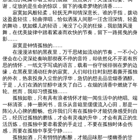
谢，绽放的是生命的惊叹，留下的魂牵梦绕的清香……
寂寞如风般轻柔，轻抚无声却情深意长。谁的手指，拨动
这盈盈轻弦，轻曲弹唱，恰似洒落人间那一汪含泪深情。轻盈
的舞动，犹如蝶儿的轻语，淹没了心灵的狂燥，我欲随风漫
舞，在优美旋律中踏着紧凑而欢快的节奏，留下一路摇曳的身
影……
寂寞是钟情孤独的……
在漫漫浓郁的黑夜里，万千思绪如流动的节奏，一不小心
便会在心灵深处奏响那彻夜不停的音符，却依然化不开若有所
思的情怀，一纸文字写成的语言，载着一份守候徘徊在梦的边
缘，在黑夜里涌动狂奔的寂寞。人们却往往时刻想着撕开孤独
的外衣，热衷投身入尘世的浮华，急切的想去品尝烟香酒醇。
于是，人们在酒的甘醇中迷失了自己，在烟的清香中燃烧了年
轮。然而，我却习惯孤独……
孤独如歌，只有具有浪者情怀才能一闻生活中的绝唱。端
一杯清茶，捧一册闲书，音乐从音箱里缓缓流入心田，那是一
阵沁人心脾的酣畅。也许我们只有在孤独中才能切身感受到自
己，经历过孤独的磨练，才会有灵魂的升华，才会有真正的生
活历炼，但孤独中要牵着爱的手走过，不要在孤独时体会伤
感，而要在孤独中享受宁静……
孤独如酒，只有悄悄的酝酿，才能品味那一缕幽香的甘