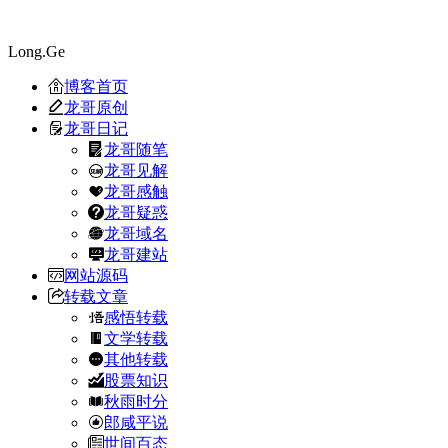
Long.Ge
博客首页
龙哥原创
龙哥日记
龙哥随笔
龙哥见解
龙哥感触
龙哥疑惑
龙哥域名
龙哥建站
网站源码
转载文章
感悟转载
文学转载
其他转载
股票知识
秋雨时分
郎咸平说
世间百态