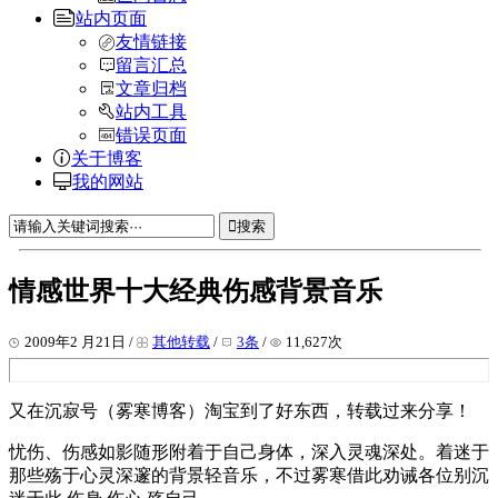
站内页面
友情链接
留言汇总
文章归档
站内工具
错误页面
关于博客
我的网站
搜索
情感世界十大经典伤感背景音乐
2009年2 月21日 /
其他转载
/
3条
/
11,627次
又在沉寂号（雾寒博客）淘宝到了好东西，转载过来分享！
忧伤、伤感如影随形附着于自己身体，深入灵魂深处。着迷于
那些殇于心灵深邃的背景轻音乐，不过雾寒借此劝诫各位别沉