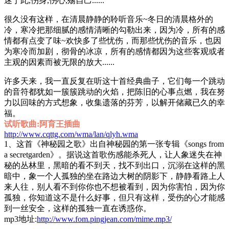
迷于此,伤身,伤心,殇自己......
很久没有这样，在清晨静静的聆听音乐~冬日的清晨格外的
冷，寒冷把那细腻的感情清晰的勾勒出来，因为冷，所有的感
情都有点变了味~欢快多了些忧伤，而那些忧伤的音乐，也因
为寒冷而加剧，彻骨的冰凉，所有的感情都因为这些客观或者
主观的因素而被无限的放大......
许多天来，我一直反复在听这十首经典曲子，它们每一个跳动
的音符都犹如一簇簇跳动的火焰，把陈旧的心事点燃，我在努
力以回味的方式想象，收集遗落的芬芳，以解开储藏已久的幸
福。
试听歌曲:阿育王插曲
http://www.cqttg.com/wma/lan/qlyh.wma
1、这首《神秘园之歌》出自神秘园的第一张专辑《songs from
a secretgarden》。据说这首歌伤感能杀死人，让人象迷失在神
秘的丛林里，黑暗的看不到天，找不到出口，沉溺在这样的黑
暗中，象一个人孤独的坐在路边大树的阴影下，静静看路上人
来人往，别人看不到你你也不想被看到，因为你害怕，因为你
孤独，你知道这不是什么好事，但只有这样，受伤的心才能感
到一丝安全，这样的孤独一直在诱惑你。
mp3地址:
http://www.fom.pingjean.com/mime.mp3/