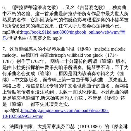
6、《萨拉萨蒂流浪者之歌》，又名《吉普赛之歌》，独奏曲
中不朽的名篇。这一首乐曲是萨拉萨蒂所有作品中最为世人所
熟悉的名作，它那回肠荡气的伤感色彩与艰涩深奥的小提琴技
巧所交织出来的绚烂效果，任何人听后都会心荡神驰不已。
mp3地址:
http://book.91kd.net:8000/tingbook_online/web/wmv/
音
乐
/世界名曲/吉普赛之歌.mp3/
7、这首缠绵感人的小提琴乐曲叫做《旋律》∶melodia melodie
melody。由德国作曲家christoph willibald von gluck（1714-
1787）创作于1762年。 网络上十分流传的所谓《缠绵》版本,
是由卡拉扬指挥柏林爱乐交响乐所演奏。提琴手不详，至于为
何乐曲名会变成《缠绵》，原因是因为该演奏专辑名为《缠
绵》--中文版版名，而专辑上第一首曲子即为此曲，原先贴上
网络上者，相信是以此专辑的中文名做此曲子的曲名，而网络
上转贴流传者更没注意到，以致一直以讹传讹。不过此曲的确
是足够哀艳缠绵了,听来确实是勾人心弦，不管是《旋律》还
是《缠绵》，都不失其凄美之实.
mp3地址:
http://blog.qingdaonews.com/uploadFiles/2006-
10/1025669953.wma/
8、法國作曲家、大提琴家奧芬巴赫（1819-1880）的《傑奎琳