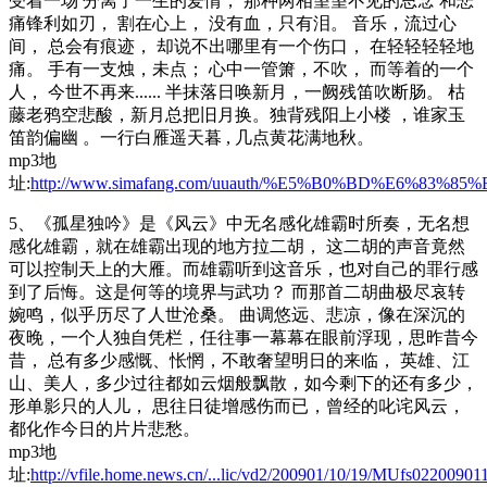
受着一场 分离了一生的爱情， 那种两相望望不见的思念 和悲
痛锋利如刃， 割在心上， 没有血，只有泪。 音乐，流过心
间， 总会有痕迹， 却说不出哪里有一个伤口， 在轻轻轻轻地
痛。 手有一支烛，未点； 心中一管箫，不吹， 而等着的一个
人， 今世不再来...... 半抹落日唤新月，一阙残笛吹断肠。 枯
藤老鸦空悲酸，新月总把旧月换。独背残阳上小楼 ，谁家玉
笛韵偏幽 。一行白雁遥天暮 , 几点黄花满地秋。
mp3地
址:
http://www.simafang.com/uuauth/%E5%B0%BD%E6%83%
5、《孤星独吟》是《风云》中无名感化雄霸时所奏，无名想
感化雄霸，就在雄霸出现的地方拉二胡， 这二胡的声音竟然
可以控制天上的大雁。而雄霸听到这音乐，也对自己的罪行感
到了后悔。这是何等的境界与武功？ 而那首二胡曲极尽哀转
婉鸣，似乎历尽了人世沧桑。 曲调悠远、悲凉，像在深沉的
夜晚，一个人独自凭栏，任往事一幕幕在眼前浮现，思昨昔今
昔， 总有多少感慨、怅惘，不敢奢望明日的来临， 英雄、江
山、美人，多少过往都如云烟般飘散，如今剩下的还有多少，
形单影只的人儿， 思往日徒增感伤而已，曾经的叱诧风云，
都化作今日的片片悲愁。
mp3地
址:
http://vfile.home.news.cn/...lic/vd2/200901/10/19/MUfs022009