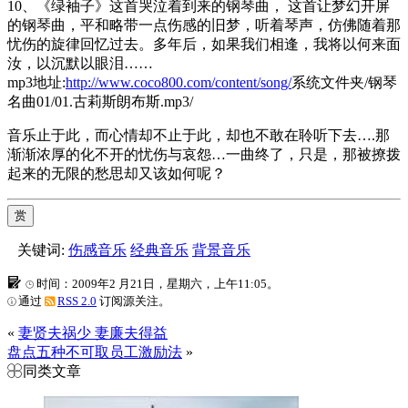
10、《绿袖子》这首哭泣着到来的钢琴曲， 这首让梦幻开屏
的钢琴曲，平和略带一点伤感的旧梦，听着琴声，仿佛随着那
忧伤的旋律回忆过去。多年后，如果我们相逢，我将以何来面
汝，以沉默以眼泪……
mp3地址:
http://www.coco800.com/content/song/
系统文件夹/钢琴
名曲01/01.古莉斯朗布斯.mp3/
音乐止于此，而心情却不止于此，却也不敢在聆听下去….那
渐渐浓厚的化不开的忧伤与哀怨…一曲终了，只是，那被撩拨
起来的无限的愁思却又该如何呢？
赏
关键词:
伤感音乐
经典音乐
背景音乐
时间：2009年2 月21日，星期六，上午11:05。
通过
RSS 2.0
订阅源关注。
«
妻贤夫祸少 妻廉夫得益
盘点五种不可取员工激励法
»
同类文章