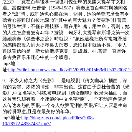
之淚》，竟在百年後和一個也叫傑奎琳的英國大提琴才女相
遇。當傑奎琳.杜普蕾（1945-1987）演奏這首百年前與她同名
者之“淚”時，或許她也心淚在淌，否則，她的琴聲怎麽會有令
聽者心靈難以自拔地深“陷”其中的巨大魅力？傑奎琳?杜普蕾
的弓弦生涯，不僅在用技藝，還在用神魂，用生命，否則，她
的人生怎麽會隻有42年？據說，匈牙利大提琴家斯塔克第一次
聽她演奏《傑奎琳之淚》時就說：“象她這樣把所有複雜矛盾
的感情都投入到大提琴裏去演奏，恐怕根本就活不長。”令人
難以置信的是，斯女給斯塔克竟一語成谶。杜.普蕾一直是许
多古典音乐乐迷心中的一个叹息。
mp3地
址:
http://vfile.home.news.cn/...lic/vd2/200812/01/46/MUfs022008
9、不少人称之为《光影》，是电视剧《倩女幽魂》插曲，深
深的哀怨、浓浓的情殇，非常出色。这首曲子是杜普蕾的《光
影》,中文名字又叫殇,被电视剧《倩女幽魂》收录为插曲，而
这首音乐却有着一个凄婉的中文名字“殇” .一个不动声色便足
以传达哀怨的字眼,一个令人欲哭无泪的字眼,它让人叹息生命
的转瞬即逝,且是在最美好的年华。
mp3地址:
http://blog.znrs.com/UploadFiles/2008-
10/78572.48587487.mp3/