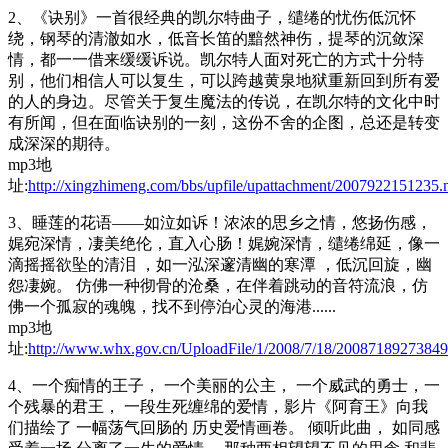
2、《诀别》一首很经典的凯尔特曲子，缱绻的忧伤低沉怀
绕，钢琴的清澈如水，低音长笛的黯然神伤，提琴的沉敛深
情，都一一借来缓缓诉说。凯尔特人面对死亡的方式十分特
别，他们相信人可以复生，可以跨越黄泉地狱重新回到所有爱
的人的身边。尽管关于复生魔法的传说，在凯尔特的文化中时
有所闻，但在面临诀别的一刻，这份不舍的企图，总还是转变
成深深的期待。
mp3地
址:
http://xingzhimeng.com/bbs/upfile/upattachment/2007922151235.
3、睡莲的花语——如泣如诉！浓浓的思乡之情，悠扬伤感，
娓宛深情，凄美绝伦，直入心肠！娓婉深情，缱绻绵延，像一
滴摇摇欲坠的清泪 ，如一泓深邃清幽的寒潭 ，低沉回旋，幽
怨凄婉。 仿佛一种彻骨的沧桑，在伴着跳动的音符流浪，仿
佛一个孤寂的魂魄，找不到停泊心灵的海港......
mp3地
址:
http://www.whx.gov.cn/UploadFile/1/2008/7/18/2008718927384
4、一个痴情的王子， 一个美丽的公主， 一个威武的勇士，一
个残暴的君王， 一段生死缠绵的爱情，影片《阿育王》向我
们描绘了 一幅荡气回肠的 历史爱情画卷。 倾听此曲， 如同感