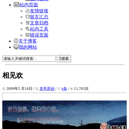
站内页面
友情链接
留言汇总
文章归档
站内工具
错误页面
关于博客
我的网站
搜索
相见欢
2009年2 月16日 /
龙哥原创
/
4条
/
11,763次