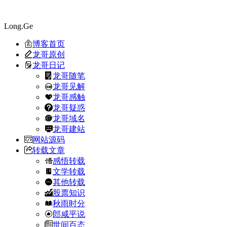
Long.Ge
博客首页
龙哥原创
龙哥日记
龙哥随笔
龙哥见解
龙哥感触
龙哥疑惑
龙哥域名
龙哥建站
网站源码
转载文章
感悟转载
文学转载
其他转载
股票知识
秋雨时分
郎咸平说
世间百态