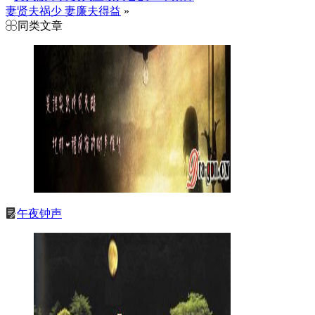
妻贤夫祸少 妻廉夫得益
»
同类文章
午夜钟声