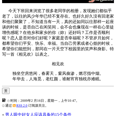
今天下班回来浏览了很多老同学的相册，发现她们都似乎
老了，以往的风少年华已经不复存在。也好久好久没有回老家
和他们聚聚了，不知道当有一天，真的还如同以往那样一起座
谈的时候，是否自己在闲笑间，会不会也像现在一样在心里徒
增伤感呢？在他乡和家乡的你（妳）还好吗？工作是否顺利
呢？恋人是否对你们好呢？家庭是否幸福呢？不管岁月如何，
都希望你们平安、快乐、幸福。当自己劳累或者心烦的时候，
希望你们能想到，那同在一片天空下校园里的笑声和身影。特
写一首《相见欢》以表之。
相见欢
独坐空房悠闲，春雾天，窗风偷渗，燃尽指中烟。
年华去，人海觅，老红颜，谁耐宵宵独枕亦难眠。
赏
时间：2009年2 月16日，星期一，上午10:47。
通过
RSS 2.0
订阅源关注。
«
男人眼中好女人应该具备的15个条件