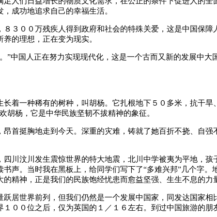
满足人们日益增长的物质文化需求，在公正的条件下促进人的全
发，成功地追求自己的幸福生活。
，８３００万残疾人得到政府和社会的特殊关爱，这是中国保障
所养的理想，正在变为现实。
悬。”中国人正在努力实现现代化，这是一个古而又新的发展中大
生长着一种稀有的树种，叫胡杨。它扎根地下５０多米，抗干旱
喜欢胡杨，它是中华民族坚韧不拔精神的象征。
，昂首挺胸地走到今天。深重的灾难，铸就了她百折不挠、自强
，四川汶川发生震惊世界的特大地震，北川中学被夷为平地，孩
读书声。当时我在黑板上，给同学们写下了“多难兴邦”几个字。
大的精神，正是我们的民族饱经忧患而愈益坚强、生生不息的力
量跃居世界前列，但我们仍然是一个发展中国家，同发达国家相
界１００位之后，仅为英国的１／１６左右。到过中国旅游的朋