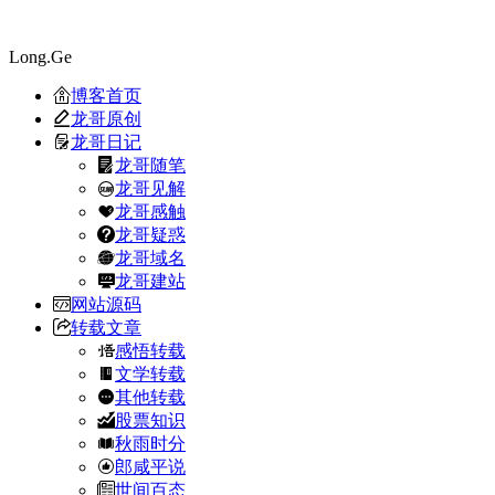
Long.Ge
博客首页
龙哥原创
龙哥日记
龙哥随笔
龙哥见解
龙哥感触
龙哥疑惑
龙哥域名
龙哥建站
网站源码
转载文章
感悟转载
文学转载
其他转载
股票知识
秋雨时分
郎咸平说
世间百态