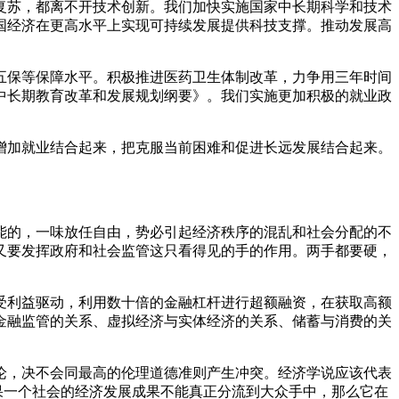
复苏，都离不开技术创新。我们加快实施国家中长期科学和技术
国经济在更高水平上实现可持续发展提供科技支撑。推动发展高
五保等保障水平。积极推进医药卫生体制改革，力争用三年时间
中长期教育改革和发展规划纲要》。我们实施更加积极的就业政
增加就业结合起来，把克服当前困难和促进长远发展结合起来。
能的，一味放任自由，势必引起经济秩序的混乱和社会分配的不
又要发挥政府和社会监管这只看得见的手的作用。两手都要硬，
受利益驱动，利用数十倍的金融杠杆进行超额融资，在获取高额
金融监管的关系、虚拟经济与实体经济的关系、储蓄与消费的关
论，决不会同最高的伦理道德准则产生冲突。经济学说应该代表
果一个社会的经济发展成果不能真正分流到大众手中，那么它在