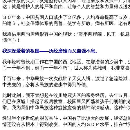
改革开放的实质，就是坚持以人为本，通过解放和发展生产力
达；就是维护人的尊严和自由，让每个人的智慧和力量得以迸
３０年来，中国贫困人口减少了２亿多，人均寿命提高了５岁
的建立，社会保障体系的完善，使学有所教、病有所医、老有
我愿借用两句唐诗形容中国的现状：“潮平两岸阔，风正一帆
满信心！
我深深爱着的祖国——历经磨难而又自强不息。
我年轻时曾长期工作在中国的西北地区。在那浩瀚的沙漠中，
而一千年不倒，倒而一千年不朽”，世人称为英雄树。我非常
千百年来，中华民族一次次战胜了天灾人祸，渡过了急流险滩
中失去的，必将从民族的进步中得到补偿。
此时此刻，我不禁想起在汶川地震灾区的亲身经历。去年５月
们已在废墟上搭起了板房教室，校园里又回荡着孩子们朗朗的
举。我为我们中华民族这种愈挫愈奋的精神深深感动。这种伟
经过半个多世纪的艰苦奋斗，中国有了比较大的发展，经济总
情还没有从根本上得到改变。中国的人均ＧＤＰ水平，排在世