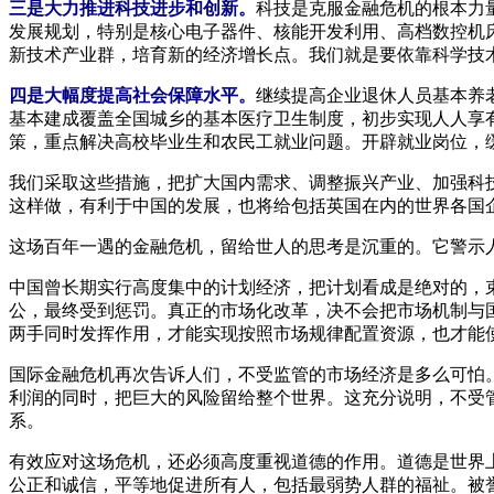
三是大力推进科技进步和创新。
科技是克服金融危机的根本力
发展规划，特别是核心电子器件、核能开发利用、高档数控机
新技术产业群，培育新的经济增长点。我们就是要依靠科学技
四是大幅度提高社会保障水平。
继续提高企业退休人员基本养
基本建成覆盖全国城乡的基本医疗卫生制度，初步实现人人享
策，重点解决高校毕业生和农民工就业问题。开辟就业岗位，
我们采取这些措施，把扩大国内需求、调整振兴产业、加强科
这样做，有利于中国的发展，也将给包括英国在内的世界各国
这场百年一遇的金融危机，留给世人的思考是沉重的。它警示
中国曾长期实行高度集中的计划经济，把计划看成是绝对的，
公，最终受到惩罚。真正的市场化改革，决不会把市场机制与
两手同时发挥作用，才能实现按照市场规律配置资源，也才能
国际金融危机再次告诉人们，不受监管的市场经济是多么可怕
利润的同时，把巨大的风险留给整个世界。这充分说明，不受
系。
有效应对这场危机，还必须高度重视道德的作用。道德是世界
公正和诚信，平等地促进所有人，包括最弱势人群的福祉。被