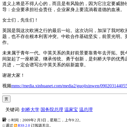
道义上将是不得人心的，而且是有风险的，因为它注定要威胁
导：企业要承担社会责任，企业家身上要流淌着道德的血液。
女士们，先生们！
英国是我这次欧洲之行的最后一站。这次访问，加深了我对欧
题，也不存在根本利害冲突。中欧合作基础坚实，前景光明。
作。
未来属于青年一代。中英关系的美好前景要靠青年去开拓。抚
间架起了一座桥梁。继承传统、勇于创新，是剑桥大学的优秀
共进，一定会谱写出中英关系的崭新篇章。
谢谢大家！
视频
mms://media.xinhuanet.com/media2/guojixinwen/09020314
赏
关键词:
剑桥大学
国务院总理
温家宝
温总理
时间：2009年2 月3日，星期二，上午9:22。
通过
RSS 2.0
订阅源关注。