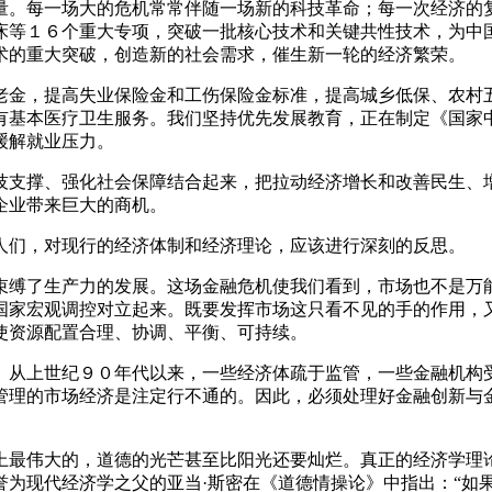
量。每一场大的危机常常伴随一场新的科技革命；每一次经济的
床等１６个重大专项，突破一批核心技术和关键共性技术，为中
术的重大突破，创造新的社会需求，催生新一轮的经济繁荣。
老金，提高失业保险金和工伤保险金标准，提高城乡低保、农村
有基本医疗卫生服务。我们坚持优先发展教育，正在制定《国家
缓解就业压力。
技支撑、强化社会保障结合起来，把拉动经济增长和改善民生、
企业带来巨大的商机。
人们，对现行的经济体制和经济理论，应该进行深刻的反思。
束缚了生产力的发展。这场金融危机使我们看到，市场也不是万
国家宏观调控对立起来。既要发挥市场这只看不见的手的作用，
使资源配置合理、协调、平衡、可持续。
。从上世纪９０年代以来，一些经济体疏于监管，一些金融机构
管理的市场经济是注定行不通的。因此，必须处理好金融创新与
上最伟大的，道德的光芒甚至比阳光还要灿烂。真正的经济学理
誉为现代经济学之父的亚当·斯密在《道德情操论》中指出：“如