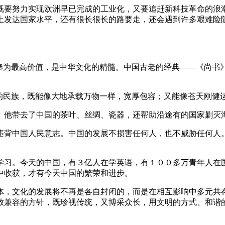
既要努力实现欧洲早已完成的工业化，又要追赶新科技革命的浪
上发达国家水平，还有很长很长的路要走，还会遇到许多艰难险
奉为最高价值，是中华文化的精髓。中国古老的经典——《尚书》
们的民族，既能像大地承载万物一样，宽厚包容；又能像苍天刚健
。他带去了中国的茶叶、丝绸、瓷器，还帮助沿途有的国家剿灭
违背中国人民意志。中国的发展不损害任何人，也不威胁任何人
学习。今天的中国，有３亿人在学英语，有１００多万青年人在
中收获，才有今天中国的繁荣和进步。
体，文化的发展将不再是各自封闭的，而是在相互影响中多元共
放兼容的方针，既珍视传统，又博采众长，用文明的方式、和谐