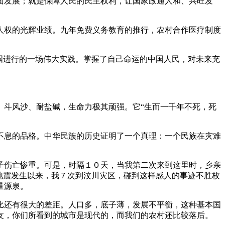
面发展；就是保障人民的民主权利，让国家政通人和、兴旺发
人权的光辉业绩。九年免费义务教育的推行，农村合作医疗制度
国进行的一场伟大实践。掌握了自己命运的中国人民，对未来充
、斗风沙、耐盐碱，生命力极其顽强。它“生而一千年不死，死
不息的品格。中华民族的历史证明了一个真理：一个民族在灾难
子伤亡惨重。可是，时隔１０天，当我第二次来到这里时，乡亲
地震发生以来，我７次到汶川灾区，碰到这样感人的事迹不胜枚
量源泉。
比还有很大的差距。人口多，底子薄，发展不平衡，这种基本国
友，你们所看到的城市是现代的，而我们的农村还比较落后。