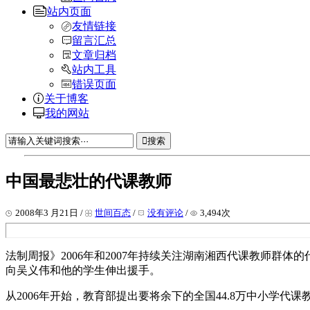
站内页面
友情链接
留言汇总
文章归档
站内工具
错误页面
关于博客
我的网站
搜索
中国最悲壮的代课教师
2008年3 月21日 /
世间百态
/
没有评论
/
3,494次
法制周报》2006年和2007年持续关注湖南湘西代课教师
向吴义伟和他的学生伸出援手。
从2006年开始，教育部提出要将余下的全国44.8万中小学