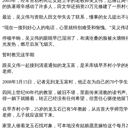
2005年，经常苦劝村民让女娃上学的老教师吴义伟，忍痛让两
的执著艰辛感动了许多人，田文华还捐资23万元修建了一所村
最近，吴义伟与资助人田文华失去了联系，懂事的女儿提出不读
“现在一接到好心人的电话，心里就特别难受和惭愧。”吴义伟
停顿半晌，吴义伟的眼睛早已湿润了，布满沧桑的脸被火塘映
光发热，燃尽后灰飞烟灭。
暂时教完这学期
跟吴义伟一起接到清退通知的龙玉富，是禾库镇早齐村小学的校
老师。
2008年3月15日，记者见到龙玉富时，他正在为自己的70
四间上世纪90年代的教室，破旧不堪，里面传来清脆的读书
得一躺下就睡着，转正已经没有任何希望，但责任心驱使他留
在早齐村小学，25岁的龙玉石已有5年教龄，从吉首大学师范
老师，儿子就应该留下来。
家里人催着龙玉石找对象，可本地没有姑娘愿意嫁给这个每月2