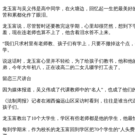
龙玉富与吴义伟是高中同学，在火塘边，回忆起一生把最美好的
苦和累都化作了眼泪。
龙玉富说，尽管暂时还要教完这学期，心里却很茫然，想到下
羞，现在连老师也算不上了，他含着泪水答不上来。
“我们只求村里有老师教、孩子们有学上，只要不撤掉这个点
学。
说这话时，龙玉富心里并不轻松，为了给孩子们教书，他和他
弟，今年大年初八，正在读高二的二女儿辍学打工去了。
留恋三尺讲台
因为媒体报道，吴义伟成了代课教师中的“名人”，也成了他
《法制周报》记者在湘西偏远山区采访时看到，往往是谁当代
孩子们。
龙玉富教出了10个大学生，学区有些老师都是他的学生，他最
每到学期末，作为校长的龙玉富回到学区把70个学生的“人头费