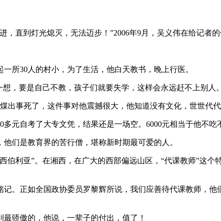
，直到灯光熄灭，无法迈步！”2006年9月，吴义伟在给记者
起一所30人的村小，为了生活，他白天教书，晚上行医。
一想，要是自己不教，孩子们就要失学，这样会永远赶不上别人
挖煤出事死了，这件事对他震撼很大，他知道没有文化，世世代
0多元自考了大专文凭，结果还是一场空。6000元相当于他不吃
，他们是教育界的苦行僧，堪称新时期最可爱的人。
西伯利亚”。在湘西，在广大的西部偏远山区，“代课教师”这个
铭记。正如全国政协委员罗黎辉所说，我们应善待代课教师，他
到最骄傲的，他说，一辈子的付出，值了！