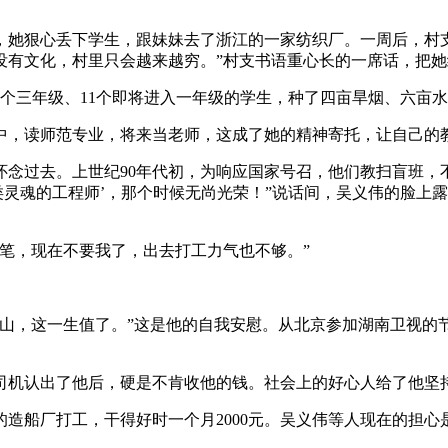
上学，她狠心丢下学生，跟妹妹去了浙江的一家纺织厂。一周后，
没有文化，村里只会越来越穷。”村支书语重心长的一席话，把她
个三年级、11个即将进入一年级的学生，种了四亩旱烟、六亩
中，读师范专业，将来当老师，这成了她的精神寄托，让自己的
怀念过去。上世纪90年代初，为响应国家号召，他们教扫盲班，
人类灵魂的工程师’，那个时候无尚光荣！”说话间，吴义伟的脸上
粉笔，现在不要我了，出去打工力气也不够。”
山，这一生值了。”这是他的自我安慰。从北京参加湖南卫视的节
司机认出了他后，硬是不肯收他的钱。社会上的好心人给了他坚
造船厂打工，干得好时一个月2000元。吴义伟等人现在的担