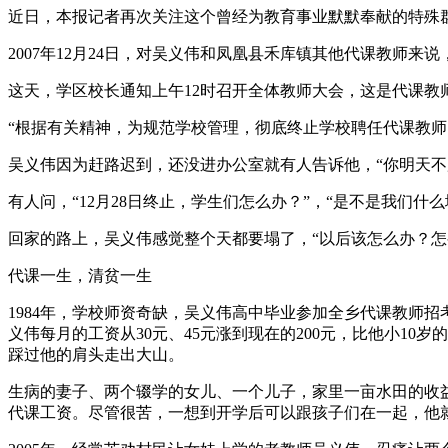
近日，本报记者再次关注这个曾经为教育事业默默奉献的特殊
2007年12月24日，对吴义伟和凤凰县禾库镇其他代课教师来
这天，学区校长通知上午12时召开全体教师大会，这是代课教
“根据有关精神，为规范学校管理，彻底终止学校聘任代课教师…
吴义伟因为赶路迟到，还没进办公室就有人告诉他，“你明天不
有人问，“12月28日终止，学生们怎么办？”，“是不是我们什
回家的路上，吴义伟感觉整个天都要塌了，“以后该怎么办？
代课一生，清贫一生
1984年，学校师资奇缺，吴义伟高中毕业参加全乡代课教师
义伟每月的工资从30元、45元涨到现在的200元，比他小10
踩过他的肩头走出大山。
生病的妻子、两个辍学的女儿、一个儿子，家里一亩水田的收
代课工资。尽管很苦，一想到开学后可以跟孩子们在一起，他