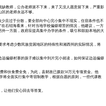
就缺教师，公办老师派不下来，来了又没人愿意留下来，严重影
山区的老师永远不够。
数少且过于分散，要全部向中心完小集中不现实，住宿条件也不
”在石绍海看来，针对当地学校偏僻艰苦的情况，他建议，一方
另外一方面，政府应提高集中办学的条件，吸引和鼓励本地的大
，要求考虑少数民族贫困地区的特殊性和湘西州的实际情况，将
：边远偏僻村寨的孩子难以集中到片完小就读，如何保证边远偏僻
宿费和伙食费全免，为此，县财政已拨款50万元专项资金。他
季开学将全面实行集中寄宿制教学，根据自愿的原则，一些代课教
题，让他们安心回去等答复。