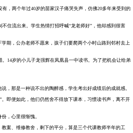
有，两个年过40岁的苗家汉子痛哭失声，仿佛20多年来受到的
不住流出来。学生热情打招呼喊“龙老师好”，他却感到很害
下学期，公办老师不愿来，孩子们要爬两个小时山路到邻村去上
。14岁的小儿子龙强辉在凤凰县一中读书。为了把机会让给弟
他说，那是一种说不出的陶醉感，学生考出好成绩后的成就感。
”。即便如此，他们仍然舍不得放下课本，习惯读书声，离不开
身份，心里很惭愧。
粉笔、教案、维修教舍，剩下的平分，算是三个代课教师半年的工