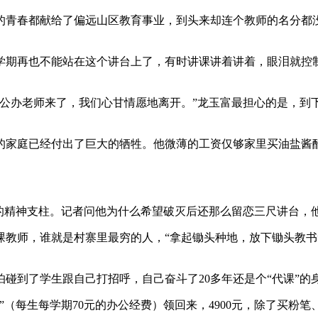
青春都献给了偏远山区教育事业，到头来却连个教师的名分都没
学期再也不能站在这个讲台上了，有时讲课讲着讲着，眼泪就控制
，公办老师来了，我们心甘情愿地离开。”龙玉富最担心的是，到
的家庭已经付出了巨大的牺牲。他微薄的工资仅够家里买油盐酱醋
们的精神支柱。记者问他为什么希望破灭后还那么留恋三尺讲台，
课教师，谁就是村寨里最穷的人，“拿起锄头种地，放下锄头教书
怕碰到了学生跟自己打招呼，自己奋斗了20多年还是个“代课”的
”（每生每学期70元的办公经费）领回来，4900元，除了买