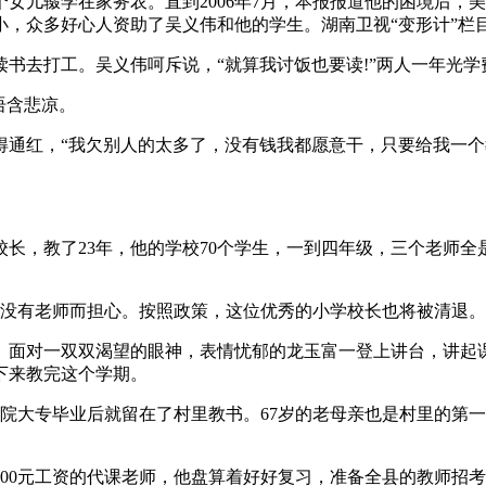
个女儿辍学在家务农。直到2006年7月，本报报道他的困境后
小，众多好心人资助了吴义伟和他的学生。湖南卫视“变形计”
书去打工。吴义伟呵斥说，“就算我讨饭也要读!”两人一年光学费
语含悲凉。
得通红，“我欠别人的太多了，没有钱我都愿意干，只要给我一个
长，教了23年，他的学校70个学生，一到四年级，三个老师全
个学生没有老师而担心。按照政策，这位优秀的小学校长也将被清退。
声。面对一双双渴望的眼神，表情忧郁的龙玉富一登上讲台，讲起
下来教完这个学期。
学院大专毕业后就留在了村里教书。67岁的老母亲也是村里的第
00元工资的代课老师，他盘算着好好复习，准备全县的教师招