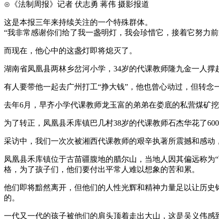
⊙《法制周报》记者 伏志勇 蒋伟 摄影报道
这是本报三年来持续关注的一个特殊群体。
“我非常感谢你们给了我一盏明灯，我会珍惜它，接着它努力前进
而现在，他心中的这盏灯即将熄灭了。
湖南省凤凰县两林乡岔河小学，34岁的代课教师隆九金一人撑
有人要带他一起去广州打工“挣大钱”，他也曾心动过，但转念
去年6月，早齐小学代课教师龙玉富的弟弟在娄底的私营煤矿
为了转正，凤凰县禾库镇巴几村38岁的代课教师石杰华花了600
采访中，我们一次次被湘西代课教师的艰辛执著所震撼和感动
凤凰县禾库镇位于古苗疆腹地的腊尔山，当地人因其偏远称为“
格，为了孩子们，他们要付出平常人难以想象的苦和累。
他们即将黯然离开，但他们的人性光辉和精神力量足以让历史
的。
一代又一代的孩子被他们的肩头顶着走出大山，这是吴义伟感