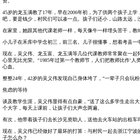
资。
45岁的龙玉满教了17年，早在2006年初，为了供两个孩子
吧，要是钱少，村民们可以凑一点。孩子们还小，山路太远，
在家里，她跟其他代课老师一样，每天像牛一样埋头苦干，教8
小儿子在禾库中学念初三，前三名。儿子很懂事，想着考县一
现在，吴义伟、龙玉富、龙玉满等几位代课教师常常聚在一起
心里无比光荣。“1985年过第一个教师节，人们把教师比作‘
心血。
整整24年，42岁的吴义伟发现自己身体垮了，“一辈子只会玩
焦虑的等待
谈及教学生涯，吴义伟显得有点自豪，“送了这么多学生走出大
个大字，每天上课前，让孩子们大声念两遍。
有次，他带着孩子们去长沙见资助人，送他去火车站的出租车
现在，吴义伟已经做好了最坏的打算：与村民一起去浙江宁波的
子怎么办？