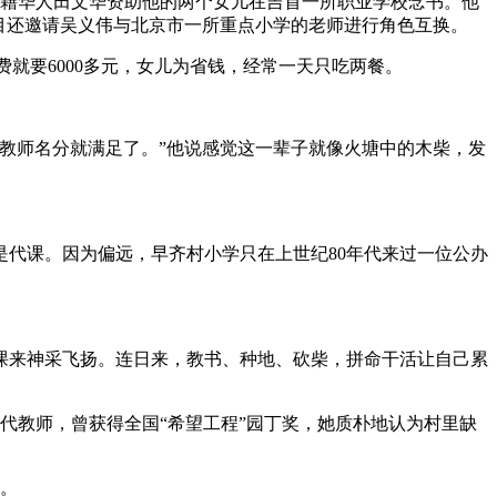
，美籍华人田文华资助他的两个女儿在吉首一所职业学校念书。他
栏目还邀请吴义伟与北京市一所重点小学的老师进行角色互换。
就要6000多元，女儿为省钱，经常一天只吃两餐。
教师名分就满足了。”他说感觉这一辈子就像火塘中的木柴，发
是代课。因为偏远，早齐村小学只在上世纪80年代来过一位公办
课来神采飞扬。连日来，教书、种地、砍柴，拼命干活让自己累
一代教师，曾获得全国“希望工程”园丁奖，她质朴地认为村里缺
考。