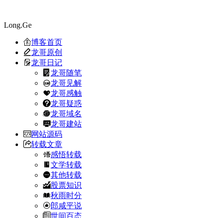
Long.Ge
博客首页
龙哥原创
龙哥日记
龙哥随笔
龙哥见解
龙哥感触
龙哥疑惑
龙哥域名
龙哥建站
网站源码
转载文章
感悟转载
文学转载
其他转载
股票知识
秋雨时分
郎咸平说
世间百态