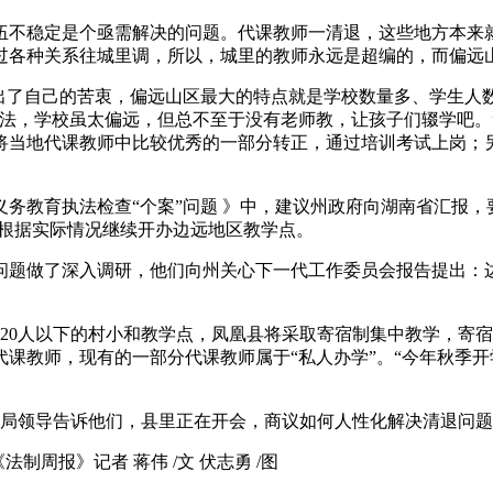
伍不稳定是个亟需解决的问题。代课教师一清退，这些地方本来
过各种关系往城里调，所以，城里的教师永远是超编的，而偏远
谈出了自己的苦衷，偏远山区最大的特点就是学校数量多、学生人
办法，学校虽太偏远，但总不至于没有老师教，让孩子们辍学吧。
以将当地代课教师中比较优秀的一部分转正，通过培训考试上岗；
州义务教育执法检查“个案”问题 》中，建议州政府向湖南省汇报
，根据实际情况继续开办边远地区教学点。
教师问题做了深入调研，他们向州关心下一代工作委员会报告提出
。
于20人以下的村小和教学点，凤凰县将采取寄宿制集中教学，寄
有代课教师，现有的一部分代课教师属于“私人办学”。“今年秋
动局领导告诉他们，县里正在开会，商议如何人性化解决清退问
周报》记者 蒋伟 /文 伏志勇 /图