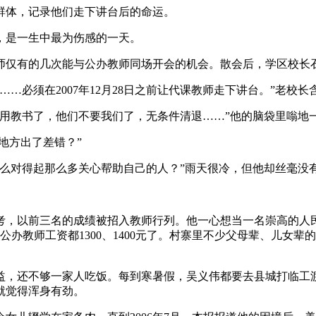
群体，记录他们走下讲台后的命运。
说，是一生中最为伤感的一天。
师仅有的几次能与公办教师同场开会的机会。散会后，学区校长石
…必须在2007年12月28日之前让代课教师走下讲台。”老校
用教书了，他们不要我们了，无条件清退……”他的脑袋里嗡地一
么地方出了差错？”
怎么对得起那么多关心帮助自己的人？”雨天很冷，但他却丝毫没
招考，以前三名的成绩被招入教师行列。他一心想当一名崇高的人
岁的公办教师工资都1300、1400元了。村寨里不少父母辈、儿
益，还不够一家人吃饭。每到寒暑假，吴义伟都要去县城打临工
就觉得浑身有劲。