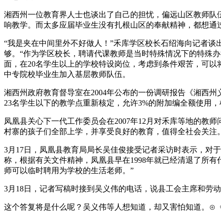
湘西州一位教育界人士也谈出了自己的担忧，偏远山区教师队
响教学。而太多应届毕业生没有扎根山区的奉献精神，都想通
“我是夹在中间里外不好做人！”禾库学区校长石绍海向记者
够。“作为学区校长，聘请代课教师是当时特殊情况下的特殊
面，在20名学生以上的学校特设岗位，考虑到条件艰苦，可
中专院校毕业生加入基层教师队伍。
湘西州政府教育督导室在2004年公布的一份调研报告《湘西
23名学生以下的教学点重新核定，允许3%的附加编全额使用
凤凰县关心下一代工作委员会在2007年12月对禾库等地的
村寨的孩子们全部上学，并享受良好的教育，值得全社会关注
3月17日，凤凰县教育局局长吴佳俊接受记者采访时表示，对
称，根据有关文件精神，凤凰县早在1998年就已经清退了所
师可以临时聘用为学校的生活老师。”
3月18日，记者写稿时接到吴义伟的电话，说县工会主席和劳
这个答复将是什么呢？吴义伟等人想知道，却又害怕知道。⊙《法制