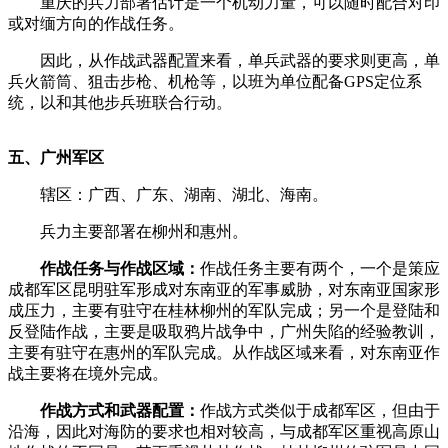
­ 重庆的兵力部署估计是一个机动力量，可以随时配合对印
或对缅方向的作战任务。­
­ 因此，从作战武器配置来看，单兵武器的要求则更高，单
兵火箭筒、狙击步枪、机枪等，以班为单位配备GPS定位系
统，以和其他步兵班联合行动。­
五、广州军区­
­ 辖区：广西、广东、湖南、湖北、海南。­
­ 兵力主要部署在柳州和惠州。­
­
作战任务与作战区域：
作战任务主要有两个，一个是策应
成都军区昆明驻军形成对东南亚的军事威胁，对东南亚国家形
成压力，主要有驻守在桂林柳州的军队完成；另一个是登陆和
反登陆作战，主要是吸取鸦片战争中，广州失陷的经验教训，
主要有驻守在惠州的军队完成。从作战区域来看，对东南亚作
战主要将在境外完成。­
­
作战方式和武器配置：
作战方式类似于成都军区，但由于
沿海，因此对海防的要求也相对较高，与成都军区重视高原山