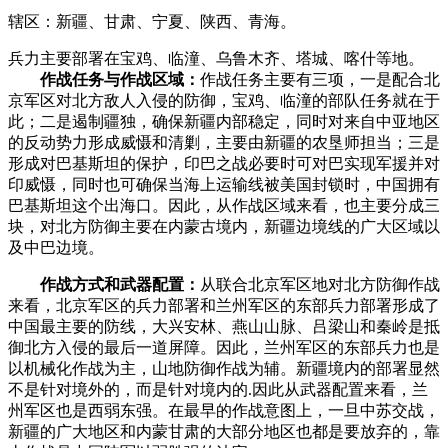
辖区：新疆、甘肃、宁夏、陕西、青海。­
兵力主要部署在宝鸡、临潼、乌鲁木齐、塔城、喀什等地。­
­
作战任务与作战区域：
作战任务主要有三项，一是配合北
京军区对北方敌人入侵的防御，宝鸡、临潼的部队任务就在于
此；二是遏制疆独，确保新疆内部稳定，同时对来自中亚地区
的反动势力形成威慑和清剿，主要由新疆的农垦师担当；三是
形成对巴基斯坦的保护，印巴之战必要时可对巴实现军援并对
印威慑，同时也可确保当海上运输线被美国封锁时，中国拥有
巴基斯坦这个出海口。因此，从作战区域来看，也主要分成三
块，对北方防御主要在内蒙古境内，新疆边境线的广大区域以
及中巴边境。­
­
作战方式和武器配置：
从联合北京军区地对北方防御作战
来看，北京军区的兵力部署和兰州军区的东部兵力部署形成了
中国最主要的防线，大兴安林、燕山山脉、吕梁山和秦岭是抵
御北方入侵的最后一道屏障。因此，兰州军区的东部兵力也是
以机械化作战为主，山地防御作战为辅。新疆境内的部署显然
不是针对境外的，而是针对境内的.因此从武器配置来看，兰
州军区也是西弱东强。在最早的作战意图上，一旦中苏交战，
新疆的广大地区和内蒙甘肃的大部分地区也都是要放弃的，靠