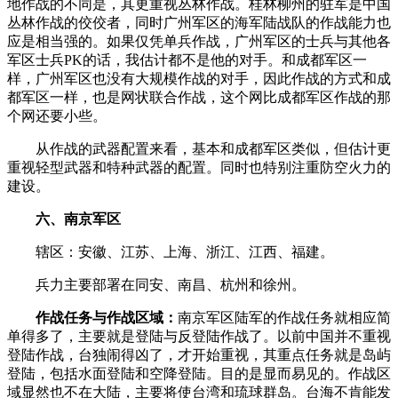
地作战的不同是，其更重视丛林作战。桂林柳州的驻军是中国
丛林作战的佼佼者，同时广州军区的海军陆战队的作战能力也
应是相当强的。如果仅凭单兵作战，广州军区的士兵与其他各
军区士兵PK的话，我估计都不是他的对手。和成都军区一
样，广州军区也没有大规模作战的对手，因此作战的方式和成
都军区一样，也是网状联合作战，这个网比成都军区作战的那
个网还要小些。­
­ 从作战的武器配置来看，基本和成都军区类似，但估计更
重视轻型武器和特种武器的配置。同时也特别注重防空火力的
建设。­
­
六、南京军区
­ 辖区：安徽、江苏、上海、浙江、江西、福建。­
­ 兵力主要部署在同安、南昌、杭州和徐州。­
­
作战任务与作战区域：
南京军区陆军的作战任务就相应简
单得多了，主要就是登陆与反登陆作战了。以前中国并不重视
登陆作战，台独闹得凶了，才开始重视，其重点任务就是岛屿
登陆，包括水面登陆和空降登陆。目的是显而易见的。作战区
域显然也不在大陆，主要将使台湾和琉球群岛。台海不肯能发