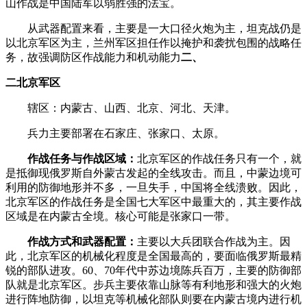
山作战是中国陆军以弱胜强的法宝。 ­
­ 从武器配置来看，主要是一大口径火炮为主，坦克战仍是
以北京军区为主，兰州军区担任作以掩护和袭扰包围的战略任
务，故强调防区作战能力和机动能力
二、
二北京军区­
­ 辖区：内蒙古、山西、北京、河北、天津。­
­ 兵力主要部署在石家庄、张家口、太原。­
­
作战任务与作战区域：
北京军区的作战任务只有一个，就
是抵御现俄罗斯自外蒙古发起的全线攻击。而且，中蒙边境可
利用的防御地形并不多，一旦失手，中国将全线溃败。因此，
北京军区的作战任务是全国七大军区中最重大的，其主要作战
区域是在内蒙古全境。核心可能是张家口一带。­
­
作战方式和武器配置：
主要以大兵团联合作战为主。因
此，北京军区的机械化程度是全国最高的，要面临俄罗斯最精
锐的部队进攻。60、70年代中苏边境陈兵百万，主要的防御部
队就是北京军区。步兵主要依靠山脉等有利地形和强大的火炮
进行阵地防御，以坦克等机械化部队则要在内蒙古境内进行机