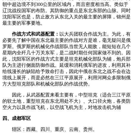
朝中超边境不到300公里的区域内，而且密度相当高。类似于
辽沈战役国军的布防。其防御的重点是东北东部的山脉。同时
沈阳军区也是，防止敌方从东北入关的最主要的屏障，锦州是
最主要的军事要地。­
­
作战方式和武器配置：
以大兵团联合作战为主。为此，有
必要先了解中国在东北最主要的作战对方是谁，毫无疑问是俄
罗斯。俄罗斯的机械化作战部队当世无人能敌，能短短在几个
星期内全歼几十万关东军，是二战时期任何国家做不到的。因
此，沈阳军区的作战方式主要是坦克机械化部队为辅，炮兵部
队为主进行侧面防御作战。延缓和消耗俄军的进攻，利用其补
给线漫长的缺陷给予致命打击，因此中俄在东北之战不会在边
境线上展开，而是必然在三江平原展开，利用河网众多限制俄
方大型坦克部队和机械化部队的作战优势。­
­ 因此，从武器配置来看主要有，中型坦克（适合三江平原
的软土地，重型坦克在东北用处不大）、大口径火炮，各类防
空火力以及作战飞机，以空战飞机为主，对地攻击机为辅­
四、成都军区­
­ 辖区：西藏、四川、重庆、云南、贵州。­