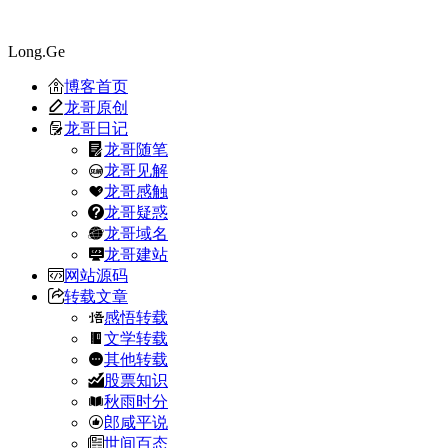
Long.Ge
博客首页
龙哥原创
龙哥日记
龙哥随笔
龙哥见解
龙哥感触
龙哥疑惑
龙哥域名
龙哥建站
网站源码
转载文章
感悟转载
文学转载
其他转载
股票知识
秋雨时分
郎咸平说
世间百态