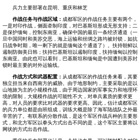
­ 兵力主要部署在昆明、重庆和林芝­
­
作战任务与作战区域：
成都军区的作战任务主要有两个，
一是对印作战，侧面牵制印度，对巴基斯坦形成无形支持；二
是保护缅甸，控制东南亚，确保中国的最后一条经济通道（一
旦中国同时和美苏交恶，海上运输和丝绸之路均被封锁，如抗
日战争时期，唯一剩下的就是缅甸这个通道了）。扶持朝鲜以
遏制防御美日韩；扶持巴基斯坦以遏制印度，扶持缅甸以控制
东南亚。由此也可以看到，巴基斯坦和缅甸是中国遭到美苏封
锁时最主要的对外运输线。­
­
作战方式和武器配置：
从成都军区的作战任务来看，其要
独立担当来自西南方的威胁。由于地形制约，主要采取的是以
山地旅为主的小规模作战，由于周边国家的军事实力和地理环
境的限制，大规模作战的可能性不大，对单兵素质的要求更
高，对人员的要求比对武器的要求更高。因此，估计成都军区
的兵力单位都是由班组成，训练大概是除了海军陆战队之外最
辛苦的了。有联系的分散作战，是这个军区作战兵种的主要形
式，和北方军区以拳头方式出击不同的是，这个军区主要将以
网状的方式出击作战。 ­