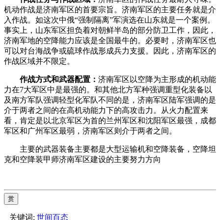
机动作战是济南军区的首要宗旨。济南军区的主要任务就是介
入作战。如这次中俄“强制隔离”军演选在山东就是一个案例。
事实上，山东军区担负着对朝鲜半岛的部分防卫工作，因此，
济南军地的空降能力应该是全国最牛的。必要时，济南军区也
可以对台海战争或硫球作战形成兵力支援。因此，济南军区的
作战区域并不限定。­
­
作战方式和武器配置：
济南军区以空降为主形成的机动能
力在7大军区中是最强的。和其他北方军种强调重型化装备以
及南方军队强调轻型化军队不同的是，济南军区陆军强调的是
介于两者之间的在高机动能力下的高攻击力。从火力配置来
看，肯定是以北京军区为首的兰州军区和沈阳军区最强，成都
军区和广州军区最弱，济南军区则介于两者之间。­
­ 主要的武器装备主要都是大型运输机和空降装备，空降坦
克和空降装甲师济南军区建设的主要努力方向­
赏
关键词:
世间百态