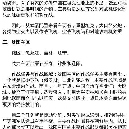
动防御。有了有效的弥补中国在坦克性能上的不足，强五对地
攻击机就是那时候的产物，主要就是从远方发起对敌机械化部
队的延缓进攻和消耗作战。­
­ 因此，从武器配置来看主要有，重型坦克，大口径火炮，
各类防空火力以及作战飞机，空战飞机为和对地攻击机并重­
三、沈阳军区­
­ 辖区：黑龙江、吉林、辽宁。­
­ 兵力主要部署在长春、锦州和辽阳。­
­
作战任务与作战区域：
沈阳军区的作战任务主要有两个，
一个就是抵御苏联（俄罗斯）自北进犯之敌，主要作战区域是
在东北境内作战。而且，一旦开战，中国会放弃黑龙江广大区
域，放弃三江平原，诱敌深入，利用大兴安林和长白山脉的有
利地形两面合击与以歼灭。这是充分吸收二战日本关东军快速
覆灭的经验教训的。­
­ 第二个任务就是援助朝鲜，对美军形成遏制，和朝鲜共同
与美韩军队造成军事均衡。主要作战区域将在朝鲜境内。从兵
力的部署就可以看出，沈阳军区的主要作战部队都部署在距离