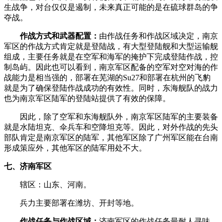
生战争，对台仅仅是遏制，未来真正可能的是在硫球群岛的争
夺战。­
­
作战方式和武器配置：
由作战任务和作战区域决定，南京
军区的作战方式肯定就是登陆战，有大型登陆舰和大型运输舰
组成，主要任务就是在空军和海军的掩护下完成登陆作战，控
制岛屿。因此也可以看到，南京军区配备的空军对空对海的作
战能力是相当强的，部署在芜湖的Su27和部署在杭州的飞豹
就是为了确保登陆作战成功的有效性。同时，东海舰队的战力
也为南京军区陆军的登陆站提供了有效的保障。­
­ 因此，除了空军和东海舰队外，南京军区陆军的主要装备
就是水陆坦克、伞兵车和空降坦克等。因此，对外作战的先头
部队肯定是南京军区的陆军，其他军区除了广州军区能在台南
形成策应外，其他军区的陆军用处不大。­
七、济南军区­
­ 辖区：山东、河南。­
­ 兵力主要部署在潍坊、开封等地。­
­
作战任务与作战区域：
济南军区的作战任务最耐人寻味。