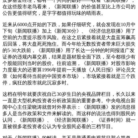
众多基金经理，都有一个共同的癖好——收看《新闻联播》，
在这些股市老鸟看来，《新闻联播》的价值甚至比上市公司的
公告更值得研究，是字字都值得玩味的晴雨表。
近来从6000点开始的下跌，如果仔细研究，就会发现在10月中
下旬《新闻联播》加上《新闻30分》、《经济信息联播》用了
空前的力度提示股市风险。在这之后紧接着就是大盘蓝筹飙高
后回落，将大盘死死拖住。而今年给无数投资者带来巨大损失
的5·30大跌前，《新闻联播》用了长达一分钟的时间报道广发
证券的违规内幕交易，结果是题材股全面下跌，至今都很少有
个股能回到当时的股价。往前追溯，《新闻联播》对股市影响
力度最大的还要算1996年提前一天播放《人民日报》评论员文
章《如何看待当前的中国资本市场》，市场紧接着就是三个跌
停，疯狂的股市就此沉寂多时。
这档在明年就要庆祝自己30岁生日的央视品牌栏目，长久以来
一直是大型机构投资者分析政策面的重要参考。中央电视台新
闻中心主任梁晓涛就曾对外界表示：《新闻联播》发的消息很
多人是当作政策和文件来解读的。而这样的说法也得到股民的
认同，《新闻联播》、《经济新闻联播》、《证券时间》就一
直被很多老投资者公认为专业股民必看的三档节目。
对于《新闻联播》的解读，并不是普通看电视节目那么简单，