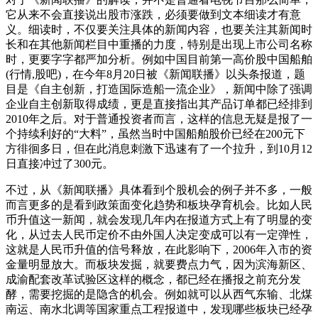
它从来不会直接说出股市涨跌，必须要做到文本细读才有意
义。细读时，不仅要关注具体的新闻内容，也要关注其新闻时
长和在其他新闻栏目中重播的力度，特别是出现上市公司名称
时，更要字字都严加分析。例如中国目前第一高价股中国船舶
(行情,股吧)，在今年8月20日被《新闻联播》以头条报道，题
目是《自主创新，打造国际造船一流企业》，新闻中除了强调
企业自主创新取得成绩，更是直接指出其产品订单都已经排到
2010年之后。对于普通投资者而言，这样的信息无疑是报了一
个持续利好的“大料”，虽然当时中国船舶股价已经在200元下
方徘徊多日，但在此消息刺激下迅速有了一个拉升，到10月12
日直接冲过了300元。
不过，从《新闻联播》具体看到个股机会的例子并不多，一般
而言更多的是看到政策面变化趋势和板块孕育机会。比如人民
币升值这一新闻，就会发现几年内在报道方式上有了明显的变
化，从过去人民币定价不由外国人决定变成可以有一定弹性，
这就是人民币升值的信号释放，在此影响下，2006年入市的资
金量明显放大。而板块发掘，就要费点力气，因为滨海新区、
成渝配套改革试验区这样的概念，都已经在播报之前充分发
酵，需要挖掘的是隐含的机会。例如就可以从西气东输、北煤
南运、南水北调等国家重点工程报道中，发现哪些板块已经孕