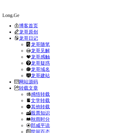
Long.Ge
博客首页
龙哥原创
龙哥日记
龙哥随笔
龙哥见解
龙哥感触
龙哥疑惑
龙哥域名
龙哥建站
网站源码
转载文章
感悟转载
文学转载
其他转载
股票知识
秋雨时分
郎咸平说
世间百态