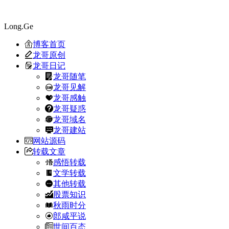
Long.Ge
博客首页
龙哥原创
龙哥日记
龙哥随笔
龙哥见解
龙哥感触
龙哥疑惑
龙哥域名
龙哥建站
网站源码
转载文章
感悟转载
文学转载
其他转载
股票知识
秋雨时分
郎咸平说
世间百态