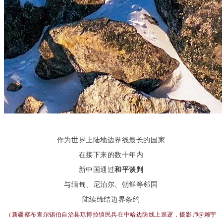
作为世界上陆地边界线最长的国家
在接下来的数十年内
新中国通过
和平谈判
与缅甸、尼泊尔、朝鲜等邻国
陆续缔结边界条约
（新疆察布查尔锡伯自治县琼博拉镇民兵在中哈边防线上巡逻，摄影师@赖宇