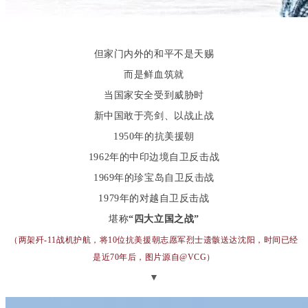
但家门内外的和平不是天赐
而是鲜血筑就
当国家安全受到威胁时
新中国敢于亮剑、以战止战
1950年的抗美援朝
1962年的中印边境自卫反击战
1969年的珍宝岛自卫反击战
1979年的对越自卫反击战
堪称
“四大立国之战”
（
两架歼-11战机护航，将10位
抗
美援朝志愿军烈士遗骸
送达沈阳，时间已经
是近70年后，
图片源自@VCG）
▼