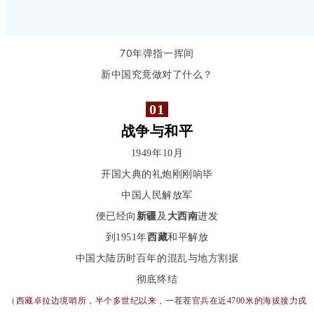
70年弹指一挥间
新中国
究竟做对了什么？
01
战争与和平
1949年10月
开国大典的礼炮刚刚响毕
中国人民解放军
便已经向
新疆
及
大西南
进发
到1951年
西藏
和平解放
中国大陆历时百年的混乱与地方割据
彻底终结
（西藏
卓拉
边境哨所，半个多世纪以来，一茬茬官兵在
近4700米的
海拔
接力戍