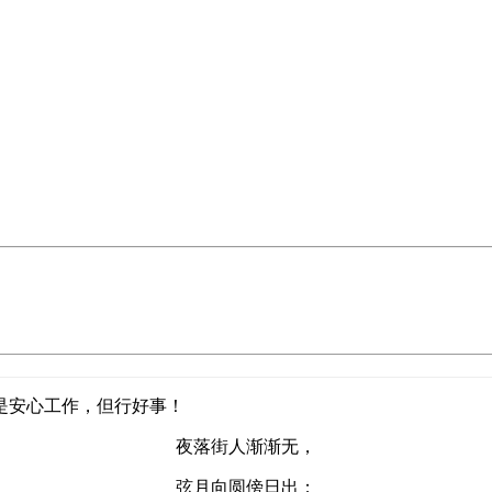
是安心工作，但行好事！
夜落街人渐渐无，
弦月向圆傍日出；