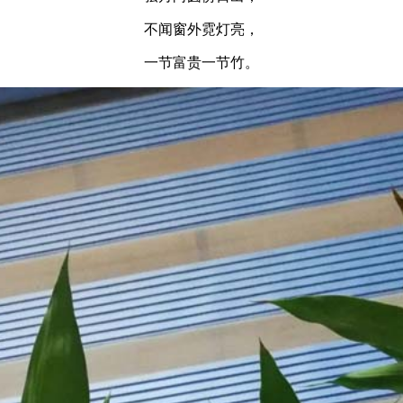
不闻窗外霓灯亮，
一节富贵一节竹。