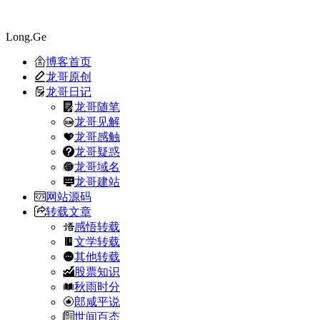
Long.Ge
博客首页
龙哥原创
龙哥日记
龙哥随笔
龙哥见解
龙哥感触
龙哥疑惑
龙哥域名
龙哥建站
网站源码
转载文章
感悟转载
文学转载
其他转载
股票知识
秋雨时分
郎咸平说
世间百态