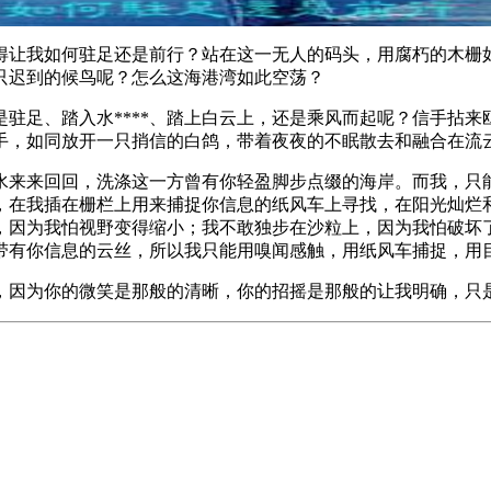
得让我如何驻足还是前行？站在这一无人的码头，用腐朽的木栅
只迟到的候鸟呢？怎么这海港湾如此空荡？
驻足、踏入水****、踏上白云上，还是乘风而起呢？信手拈
手，如同放开一只捎信的白鸽，带着夜夜的不眠散去和融合在流
水来来回回，洗涤这一方曾有你轻盈脚步点缀的海岸。而我，只
，在我插在栅栏上用来捕捉你信息的纸风车上寻找，在阳光灿烂
，因为我怕视野变得缩小；我不敢独步在沙粒上，因为我怕破坏
带有你信息的云丝，所以我只能用嗅闻感触，用纸风车捕捉，用
，因为你的微笑是那般的清晰，你的招摇是那般的让我明确，只