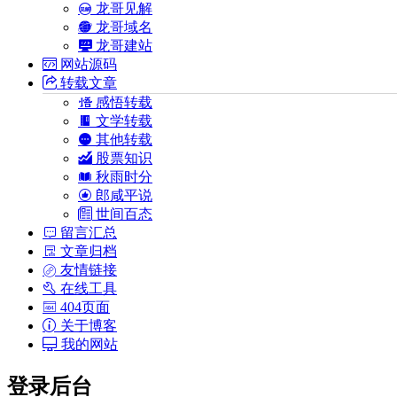
龙哥见解
龙哥域名
龙哥建站
网站源码
转载文章
感悟转载
文学转载
其他转载
股票知识
秋雨时分
郎咸平说
世间百态
留言汇总
文章归档
友情链接
在线工具
404页面
关于博客
我的网站
登录后台