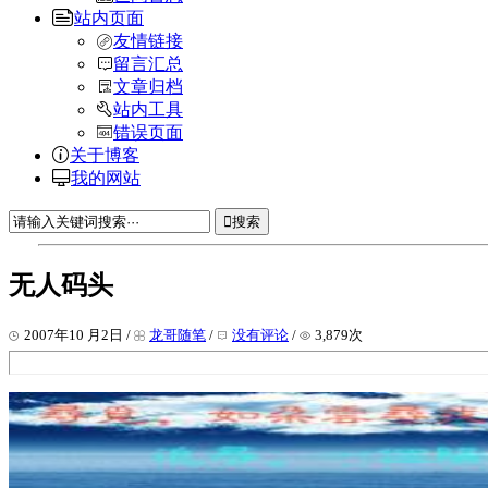
站内页面
友情链接
留言汇总
文章归档
站内工具
错误页面
关于博客
我的网站
搜索
无人码头
2007年10 月2日 /
龙哥随笔
/
没有评论
/
3,879次