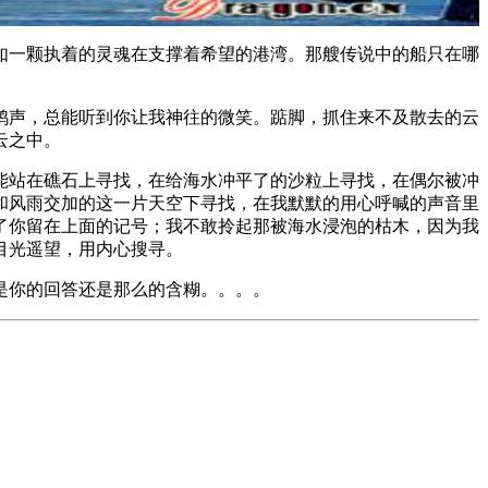
如一颗执着的灵魂在支撑着希望的港湾。那艘传说中的船只在哪
来鸥声，总能听到你让我神往的微笑。踮脚，抓住来不及散去的云
云之中。
能站在礁石上寻找，在给海水冲平了的沙粒上寻找，在偶尔被冲
和风雨交加的这一片天空下寻找，在我默默的用心呼喊的声音里
了你留在上面的记号；我不敢拎起那被海水浸泡的枯木，因为我
目光遥望，用内心搜寻。
是你的回答还是那么的含糊。。。。