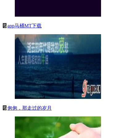
app马桶MT下载
匆匆，那走过的岁月