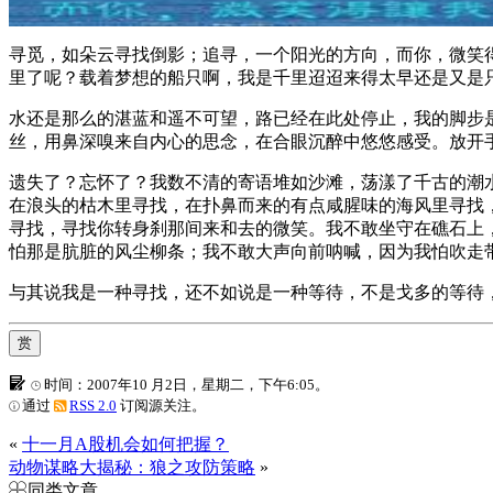
寻觅，如朵云寻找倒影；追寻，一个阳光的方向，而你，微笑
里了呢？载着梦想的船只啊，我是千里迢迢来得太早还是又是
水还是那么的湛蓝和遥不可望，路已经在此处停止，我的脚步是
丝，用鼻深嗅来自内心的思念，在合眼沉醉中悠悠感受。放开
遗失了？忘怀了？我数不清的寄语堆如沙滩，荡漾了千古的潮
在浪头的枯木里寻找，在扑鼻而来的有点咸腥味的海风里寻找
寻找，寻找你转身刹那间来和去的微笑。我不敢坐守在礁石上
怕那是肮脏的风尘柳条；我不敢大声向前呐喊，因为我怕吹走
与其说我是一种寻找，还不如说是一种等待，不是戈多的等待
赏
时间：2007年10 月2日，星期二，下午6:05。
通过
RSS 2.0
订阅源关注。
«
十一月A股机会如何把握？
动物谋略大揭秘：狼之攻防策略
»
同类文章