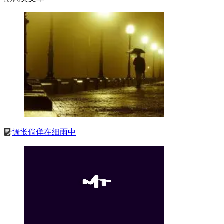
惆怅倘佯在细雨中