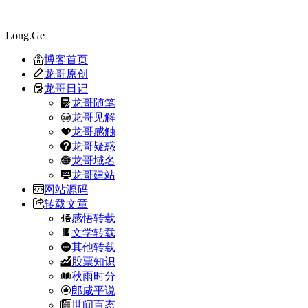
Long.Ge
博客首页
龙哥原创
龙哥日记
龙哥随笔
龙哥见解
龙哥感触
龙哥疑惑
龙哥域名
龙哥建站
网站源码
转载文章
感悟转载
文学转载
其他转载
股票知识
秋雨时分
郎咸平说
世间百态