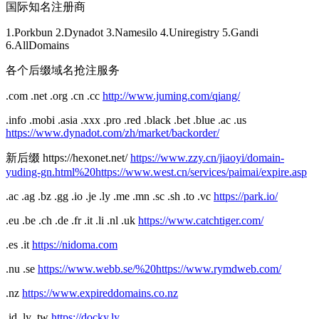
国际知名注册商
1.Porkbun 2.Dynadot 3.Namesilo 4.Uniregistry 5.Gandi
6.AllDomains
各个后缀域名抢注服务
.com .net .org .cn .cc
http://www.juming.com/qiang/
.info .mobi .asia .xxx .pro .red .black .bet .blue .ac .us
https://www.dynadot.com/zh/market/backorder/
新后缀 https://hexonet.net/
https://www.zzy.cn/jiaoyi/domain-
yuding-gn.html%20https://www.west.cn/services/paimai/expire.asp
.ac .ag .bz .gg .io .je .ly .me .mn .sc .sh .to .vc
https://park.io/
.eu .be .ch .de .fr .it .li .nl .uk
https://www.catchtiger.com/
.es .it
https://nidoma.com
.nu .se
https://www.webb.se/%20https://www.rymdweb.com/
.nz
https://www.expireddomains.co.nz
.id .ly .tw
https://docky.ly