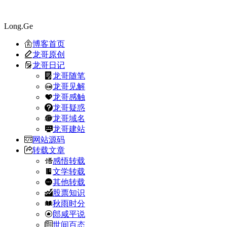
Long.Ge
博客首页
龙哥原创
龙哥日记
龙哥随笔
龙哥见解
龙哥感触
龙哥疑惑
龙哥域名
龙哥建站
网站源码
转载文章
感悟转载
文学转载
其他转载
股票知识
秋雨时分
郎咸平说
世间百态