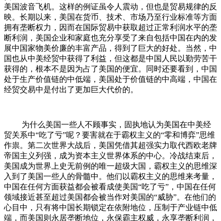
美国波音飞机。这样的例证虽令人震动，但也是贸易规律的反
映。长期以来，美国在货币、技术、市场乃至行业标准等方面
拥有垄断权力，因而在国际贸易中获取超过正常利润水平的垄
断利润，美国企业和家庭也充分享受了来自包括中国在内的发
展中国家物美价廉的丰富产品，得到了巨大的好处。当然，中
国也从中美经贸中获得了利益，但这都是中国人民以勤劳苦干
获得的，根本不是因为占了美国的便宜。同时还要看到，中国
处于生产价值链的中低端，美国处于价值链的中高端，中国在
经贸交易中是付出了更加巨大代价的。
为什么美国一些人不顾事实，固执地认为美国在中美经
贸关系中“吃了亏”呢？要害就在于霸权主义的“零和博弈”思维
作祟。第二次世界大战后，美国凭借其超强实力取代西欧老牌
帝国主义列强，成为资本主义世界体系的中心。冷战结束后，
美国成为世界上史无前例的唯一超级大国，霸权主义的思维深
入到了美国一些人的骨髓中。他们以霸权主义的思维来考量，
中国在任何方面获益都会被看成使美国“吃了亏”，中国在任何
领域接近甚至超过美国都会被当作对美国的“威胁”。在他们的
心目中，只有将中国长期锁定在依附地位，压制于产业链中低
端，而美国则永居垄断地位，永保霸主权威，永享垄断利润，