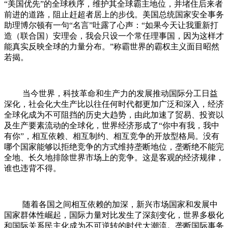
“美国优先”的全球秩序，维护其全球霸主地位，并堵住后来者
前进的道路，阻止赶超者居上的步伐。美国总统国家安全事务
助理博尔顿有一句“名言”吐露了心声：“如果今天让我重新打
造（联合国）安理会，我会只设一个常任理事国，因为这样才
能真实反映全球的力量分布。”称霸世界的霸权主义面目昭然
若揭。
当今世界，科技革命和生产力的发展推动国际分工日益
深化，社会化大生产比以往任何时代都更加广泛和深入，经济
全球化成为不可阻挡的历史大趋势，由此加速了贸易、投资以
及生产要素流动的全球化，世界经济形成了“你中有我，我中
有你”，相互依赖、相互制约、相互竞争的开放型格局。没有
哪个国家能够以拒绝竞争的方式维持垄断地位，垄断绝不能完
全地、长久地排除世界市场上的竞争。这是客观的经济规律，
谁也违背不得。
随着各国之间相互依赖的加深，新兴市场国家和发展中
国家群体性崛起，国际力量对比发生了深刻变化，世界多极化
和国际关系民主化成为不可逆转的时代大潮流。垄断国际事务