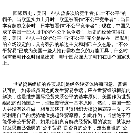
回顾历史，美国一些人曾多次给竞争者扣上“不公平”的
帽子。当欧盟实力上升时，欧盟被看作“不公平竞争者”；当日
本有超越之势时，日本被看作“不公平竞争者”；现在，中国又
成了美国一些人眼中的“不公平竞争者”。历史的经验值得注
意，美国一些人主张的“公平”与“不公平”完全是站在一己私利
的立场设定的，具有强烈的单边主义和利己主义色彩。“不公
平贸易”已成为美国一些人推行霸权主义的万能工具，什么时
候需要就什么时候拿出来，哪个国家强大了就扣在哪个国家头
上。
世界贸易组织的各项规则是经各经济体协商同意、普遍
认可的，如果成员国之间发生贸易争端，应在世贸组织框架内
解决，这是维护国际经贸关系公平的基本原则。美国作为世贸
组织的创始国之一，理应遵守这一基本原则。然而，美国一些
人并没有这样做，相反却绕开世贸组织大搞贸易霸凌主义，不
断利用自己的优势地位挑起经贸摩擦。如此作为，当然绝不可
能带来公平贸易。如果他们真有解决经贸问题的诚意，就该好
好反思自己强调的“公平贸易”是否真的公平，走出自设的“公