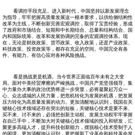
看调控手段充足。进入新时代，中国坚持以新发展理念
为指导，牢牢把握高质量发展这一根本要求，以供给侧结构性
改革为主线，不断创新完善宏观调控，取得了宝贵经验，形成
了政府和市场结合、短期和中长期结合、总量和结构结合、国
内和国际统筹、改革和发展协调的完备的宏观调控体系。现
在，无论是财政政策、货币政策、收入政策，还是产业政策、
科技政策、投资政策等，都存在充足的空间。中国完全有条
件、有能力、有信心应对各种风险挑战。
看是挑战更是机遇。当今世界正面临百年未有之大变
局。面对中美经贸摩擦的严峻挑战，中国共产党坚强领导、集
中力量办大事的政治优势将进一步突显，必将凝聚起万众一
心、众志成城的人民力量，把危机转化为发展的机遇，把发展
压力转化为高质量发展的动力。更加清醒地认识到，我国在关
键核心技术领域还存在突出的短板，关键核心技术是要不来、
买不来、讨不来的，必须把创新主动权、发展主动权牢牢掌握
在自己手中，不断加大对关键核心技术领域的投入和研发，汇
聚更多高端人才，提升科技创新能力，摆脱核心技术受制于人
的困境。更加清醒地认识到，要把握新工业革命和科技革命发