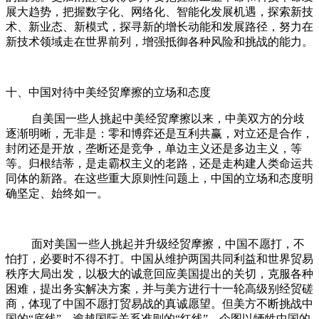
展大趋势，把握数字化、网络化、智能化发展机遇，探索新技
术、新业态、新模式，探寻新的增长动能和发展路径，努力在
新技术领域走在世界前列，增强抵御各种风险和挑战的能力。
十、中国对待中美经贸摩擦的立场和态度
自美国一些人挑起中美经贸摩擦以来，中美双方的分歧
逐渐明晰，无非是：零和博弈还是互利共赢，对立还是合作，
封闭还是开放，垄断还是竞争，单边主义还是多边主义，等
等。归根结蒂，是走霸权主义的老路，还是走构建人类命运共
同体的新路。在这些重大原则性问题上，中国的立场和态度明
确坚定、始终如一。
面对美国一些人挑起并升级经贸摩擦，中国不愿打，不
怕打，必要时不得不打。中国从维护两国共同利益和世界贸易
秩序大局出发，以极大的诚意回应美国提出的关切，克服各种
困难，提出务实解决方案，并与美方进行十一轮高级别经贸磋
商，体现了中国不愿打贸易战的真诚愿望。但美方不断挑战中
国的“底线”，逾越国际关系准则的“红线”，企图以牺牲中国的