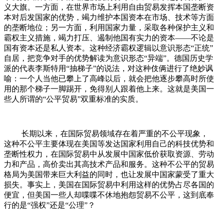
义大旗。一方面，在世界市场上利用自由贸易发挥本国垄断资
本对后发国家的优势，竭力维护本国资本在市场、技术等方面
的垄断地位；另一方面，利用国家力量，采取各种保护主义和
霸权主义措施，竭力打压、遏制他国有实力的资本——不论是
国有资本还是私人资本。这种经济霸权逻辑以意识形态“正统”
自居，把竞争对手的优势解读为意识形态“异端”。德国历史学
派的代表李斯特用“抽梯子”的说法，对这种伎俩进行了绝妙讽
喻：一个人当他已攀上了高峰以后，就会把他逐步攀高时所使
用的那个梯子一脚踢开，免得别人跟着他上来。这就是美国一
些人所谓的“公平贸易”双重标准的实质。
长期以来，在国际贸易领域存在着严重的不公平现象，
这种不公平主要体现在美国等发达国家利用自己的科技优势和
垄断性权力，在国际贸易中从发展中国家低价获取资源、劳动
力和产品，高价卖出其高技术产品和服务。这种不公平的贸易
格局为美国带来巨大利益的同时，也让发展中国家蒙受了重大
损失。事实上，美国在国际贸易中利用这样的优势占尽各国的
便宜，但美国一些人却喋喋不休地抱怨贸易不公平，这到底奉
行的是“强权”还是“公理”？