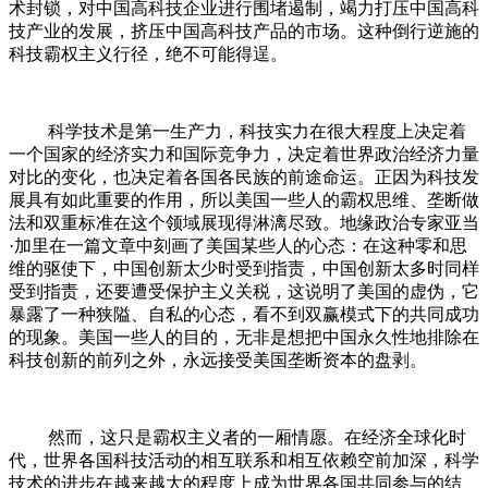
术封锁，对中国高科技企业进行围堵遏制，竭力打压中国高科
技产业的发展，挤压中国高科技产品的市场。这种倒行逆施的
科技霸权主义行径，绝不可能得逞。
科学技术是第一生产力，科技实力在很大程度上决定着
一个国家的经济实力和国际竞争力，决定着世界政治经济力量
对比的变化，也决定着各国各民族的前途命运。正因为科技发
展具有如此重要的作用，所以美国一些人的霸权思维、垄断做
法和双重标准在这个领域展现得淋漓尽致。地缘政治专家亚当
·加里在一篇文章中刻画了美国某些人的心态：在这种零和思
维的驱使下，中国创新太少时受到指责，中国创新太多时同样
受到指责，还要遭受保护主义关税，这说明了美国的虚伪，它
暴露了一种狭隘、自私的心态，看不到双赢模式下的共同成功
的现象。美国一些人的目的，无非是想把中国永久性地排除在
科技创新的前列之外，永远接受美国垄断资本的盘剥。
然而，这只是霸权主义者的一厢情愿。在经济全球化时
代，世界各国科技活动的相互联系和相互依赖空前加深，科学
技术的进步在越来越大的程度上成为世界各国共同参与的结