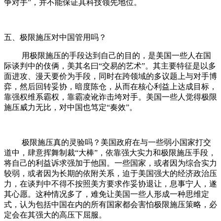
争对手”，并不能保证其科技领先地位。
五、极限施压对中国管用吗？
用极限施压的手段达到自己的目的，是美国一些人在国
际谈判中的伎俩，美其名曰“交易的艺术”。其主要特征是以多
面进攻、漫天要价为手段，同时在跨领域的多议题上与对手博
弈，然后回转妥协，暗度陈仓，从而在核心利益上达成目标，
靠强权维系霸权，靠霸凌讹诈击垮对手。美国一些人觉得极限
施压威力无比，对中国也笃定“奏效”。
极限施压真的灵验吗？美国政府在与一些弱小国家打交
道中，肆意挥舞制裁“大棒”，依靠强大实力和极限施压手段，
将自己的利益诉求强加于他国。一些国家，或者因为综合实力
较弱，或者因为长期的依附关系，迫于美国强大的经济政治压
力，在谈判中不得不按照美方要求作妥协退让，息事宁人，遂
其心愿。这种情况多了，难免让美国一些人形成一种思维定
式，认为包括中国在内的所有国家都会害怕极限施压策略，必
定会在其强大的高压下屈服。