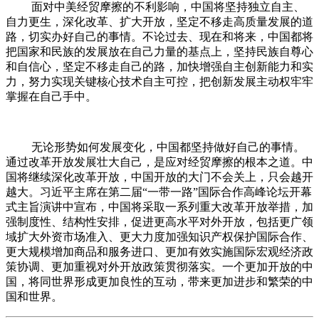
面对中美经贸摩擦的不利影响，中国将坚持独立自主、
自力更生，深化改革、扩大开放，坚定不移走高质量发展的道
路，切实办好自己的事情。不论过去、现在和将来，中国都将
把国家和民族的发展放在自己力量的基点上，坚持民族自尊心
和自信心，坚定不移走自己的路，加快增强自主创新能力和实
力，努力实现关键核心技术自主可控，把创新发展主动权牢牢
掌握在自己手中。
无论形势如何发展变化，中国都坚持做好自己的事情。
通过改革开放发展壮大自己，是应对经贸摩擦的根本之道。中
国将继续深化改革开放，中国开放的大门不会关上，只会越开
越大。习近平主席在第二届“一带一路”国际合作高峰论坛开幕
式主旨演讲中宣布，中国将采取一系列重大改革开放举措，加
强制度性、结构性安排，促进更高水平对外开放，包括更广领
域扩大外资市场准入、更大力度加强知识产权保护国际合作、
更大规模增加商品和服务进口、更加有效实施国际宏观经济政
策协调、更加重视对外开放政策贯彻落实。一个更加开放的中
国，将同世界形成更加良性的互动，带来更加进步和繁荣的中
国和世界。