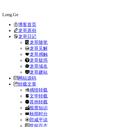
Long.Ge
博客首页
龙哥原创
龙哥日记
龙哥随笔
龙哥见解
龙哥感触
龙哥疑惑
龙哥域名
龙哥建站
网站源码
转载文章
感悟转载
文学转载
其他转载
股票知识
秋雨时分
郎咸平说
世间百态