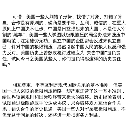
可惜，美国一些人判错了形势、找错了对象、打错了算
盘。合作是有原则的，磋商是要平等、互利、诚信的，在重大
原则上中国决不让步。中国是日益强起来的大国，不是任人宰
割的“羔羊”，美国一些人试图以极限施压的霸蛮办法来强压中
国就范，注定徒劳无功。孤立中国的企图都会反过来孤立自
己，针对中国的极限施压，必然引起中国人民的极大反感和强
力反对。美国历史上曾数次检讨过谁应为“失去中国”担负责
任。试问今日之美国某些人，你们担负得起这样的历史责任
吗？
相互尊重、平等互利是现代国际关系的基本准则。但美
国一些人采取的极限施压策略，却严重违背了这一基本准则，
给世界贸易规则和国际秩序带来极大的破坏。历史经验表明，
试图通过极限施压手段达成协议，只会破坏双方互信合作关
系，错失合作的历史机遇。美国一些人对华采取极限施压，不
但无益于问题的解决，还将进一步损害各方利益。