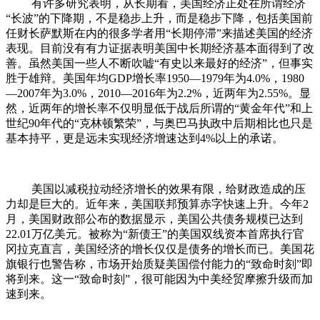
有许多研究表明，从长期看，美国经济正处在所谓经济
“长波”的下降期，不是稳步上升，而是稳步下降，包括美国前
任财长萨默斯在内的很多学者用“长期停滞”来描述美国的经济
表现。目前没有有力证据表明美国中长期经济基本面得到了改
善。虽然美国一些人不断吹嘘“有史以来最好的经济”，但事实
胜于雄辩。美国年均GDP增长率1950—1979年为4.0%，1980
—2007年为3.0%，2010—2016年为2.2%，近两年为2.55%。显
然，近两年的增长率不仅明显低于战后所谓的“黄金年代”和上
世纪90年代的“克林顿繁荣”，与奥巴马执政中后期相比也只是
基本持平，更是远未实现经济增速达到4%以上的承诺。
美国以减税拉动经济增长的效果有限，给财政造成的压
力却是巨大的。近年来，美国联邦预算赤字快速上升。今年2
月，美国财政部公布的数据显示，美国公共债务规模已达到
22.01万亿美元。被称为“新债王”的美国双线资本首席执行官
冈拉克直言，美国经济的增长仅仅是债务的增长而已。美国花
旗银行也警告称，市场开始质疑美国偿付能力的“致命时刻”即
将到来。这一“致命时刻”，很可能因为中美经贸摩擦升级而加
速到来。