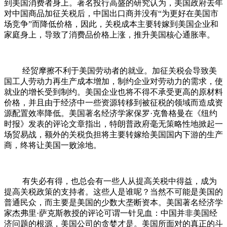
到美国消费者身上。著名投行高盛的研究认为，美国政府去年
对中国商品加征关税后，中国出口商并没有“为更好在美国市
场竞争”而降低价格，因此，关税成本主要转嫁到美国企业和
家庭身上，导致了消费品价格上涨，推升美国核心通胀率。
经贸摩擦不利于美国劳动者的就业。加征关税会导致美
国工人劳动力再生产成本增加，制约企业对劳动力的需求，使
就业的增长受到制约。美国企业也将不得不承受更高的原材料
价格，并且由于经济中一些资源转移到被征税的领域而造成资
源配置效率降低。美国著名经济学家保罗·克鲁格曼在《纽约
时报》发表的评论文章指出，特朗普政府毫无策略性地掀起一
场贸易战，额外的关税负担将主要转嫁给美国国内下游的生产
商，终将让美国一败涂地。
有失必有得，也总会有一些人从提高关税中得益，成为
提高关税政策的支持者。这些人是谁呢？当然不可能是美国的
普通民众，而主要是美国的少数大垄断资本。美国著名经济学
家杰弗里·萨克斯教授的评论可谓一针见血：中国并非美国经
济问题的根源，美国公司的贪婪才是。美国所面对的真正的斗