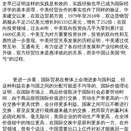
史早已证明这样的实践是有效的，实践经验也早已成为国际经
济学的基本原理，中美经贸合作的事实也作了同样的验证。中
美建交以来，在双边贸易方面，1979年至2018年，双边货物贸
易额从不足25亿美元增长到6335亿美元，增长了252倍；在双
向投资领域，过去40年，中美双向投资由几乎为零到累计近
1600亿美元，中美互为对方重要投资伙伴，投资的双向性和互
惠性进一步显现。中美经贸关系发展的历程证明，中美通过优
势互补、互通有无，有力促进了各自经济发展和产业结构优化
升级，双方经贸往来是惠泽彼此的关系，而非中国让美国“吃
亏”的过程。
更进一步看，国际贸易在整体上会增进参与国利益，但
这种利益在参与国之间的分配可能是不均等的。国际价值理论
证明，在国际市场上，商品价值取决于国际社会必要劳动时
间，由于商品按照国际价值进行交换，劳动生产率更高的一方
在交换中更具优势，会分得更多利益。国家之间可以不断进行
交换，甚至反复进行规模越来越大的交换，然而双方的赢利未
必因此相等。毫无疑问，美国企业的劳动生产率更高，在全球
价值链中的地位更高，在国际交换中是获利更多的一方。在外
贸领域，曾有个说法，中国需要出口上亿件衬衫才能换回一架