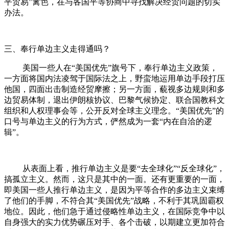
平贸易”篱笆，在与各国平等协商中寻找解决经贸问题的切实
办法。
三、奉行单边主义走得通吗？
美国一些人在“美国优先”旗号下，奉行单边主义政策，
一方面将国内法凌驾于国际法之上，野蛮地运用单边手段打压
他国，四面出击制造经贸摩擦；另一方面，藐视多边规则和多
边贸易体制，退出伊朗核协议、巴黎气候协定、联合国教科文
组织和人权理事会等，公开反对全球主义理念。“美国优先”的
口号与单边主义的行为方式，俨然成为一套“内在自洽的逻
辑”。
从表面上看，推行单边主义是要“去全球化”“反全球化”，
搞孤立主义。然而，这只是其中的一面。还有更重要的一面，
即美国一些人推行单边主义，是因为平等合作的多边主义束缚
了他们的手脚，不符合其“美国优先”战略，不利于其巩固霸权
地位。因此，他们急于通过侵略性单边主义，在国际竞争中以
自身强大的实力优势碾压对手、各个击破，以期建立更加符合