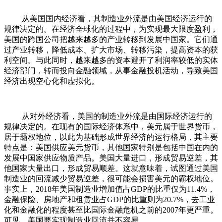
从美国国内经济看，其制造业外流是由美国经济运行的
规律决定的。在经济全球化的过程中，为实现最大限度盈利，
美国的跨国公司把越来越多的产业转移到发展中国家。它们通
过产业转移，降低成本、扩大市场、转移污染，提高资本的获
利空间。与此同时，越来越多的资本避开了利润率较低的实体
经济部门，转而投向金融领域，从事金融投机活动，导致美国
经济出现空心化和虚拟化。
从对外经济看，美国的制造业外流是由国际经济运行的
规律决定的。在现有的国际经济体系中，美元属于世界货币，
居于霸权地位，以此为基础形成世界经济的运行格局，其主要
特点是：美国供应美元货币，其他国家特别是包括中国在内的
发展中国家供应物质产品。美国大量进口，形成贸易逆差，其
他国家大量出口，形成贸易顺差。这就意味着，试图通过美国
制造业的回流减少贸易逆差，很可能会损害美元的霸权地位。
事实上，2018年美国制造业增加值占GDP的比重仅为11.4%，
金融保险、房地产和租赁业占GDP的比重则为20.7%，去工业
化和金融化的程度甚至比国际金融危机之前的2007年更严重。
可见，美国要实现制造业回流并不容易。