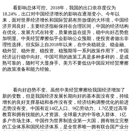
看影响总体可控。2018年，我国的出口依存度仅为
18.24%，出口对中国经济增长的影响在逐渐变小。今年以
来，面对世界经济增长和国际贸易有所放缓的大环境，中国经
济开局良好，主要经济指标保持在合理区间，中国的经济结构
在优化，发展方式在转变，质量效益在提升，稳中向好态势愈
加明显。中美经贸摩擦似乎会影响公众预期，使投资者做出非
理性选择。但实际上自2018年以来，在中央稳就业、稳金融、
稳外贸、稳外资、稳投资、稳预期等一系列政策作用下，中国
经济运行稳中向好。中国可用的政策工具是多种多样的，是成
熟可靠的，随时可大显身手。美方不要低估中国应对经贸摩擦
的政策准备和能力经验。
看向好趋势不变。虽然中美经贸摩擦给我国经济增加了
新的变数，但是我国经济发展长期向好的基本面没有变，持续
增长的良好支撑基础和条件没有变，经济结构调整优化的前进
态势没有变。中国有近14亿人口、9亿劳动力、1.7亿受过高等
教育和拥有技能的人才资源、全球最大的中等收入群体、1亿
多户市场主体。中国作为世界制造业第一大国，拥有独立完整
的工业体系和国民经济体系，是全世界唯一拥有联合国产业分