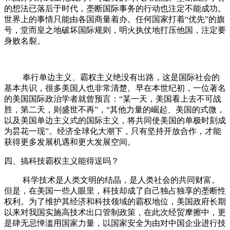
的想法已落后于时代，垄断国际事务的行动也注定不能成功。
世界上的事情只能由各国商量着办。任何国家打着“优先”的旗
号，堂而皇之地破坏国际规则，明火执仗地打压他国，注定要
身败名裂。
奉行单边主义、霸权主义绝没有出路，这是国际社会的
基本共识，很多美国人也非常清楚。早在本世纪初，一位著名
的美国国际政治学者就曾预言：“某一天，美国看上去不可战
胜，第二天，则盛世不再”，“其他力量的崛起、美国的式微，
以及美国单边主义式的国际主义，将共同使美国的单极时刻成
为昙花一现”。经济全球化大潮下，只有坚持开放合作，才能
获得更多发展机遇和更大发展空间。
四、搞科技霸权主义能得逞吗？
科学技术是人类文明的结晶，是人类社会的共同财富。
但是，在美国一些人眼里，科技却成了自己独占独享的垄断性
权利。为了维护其经济和科技领域的霸权地位，美国政府长期
以来对我国实施高技术出口管制政策，在此次经贸摩擦中，更
是肆无忌惮滥用国家力量，以国家安全为由对中国企业进行技