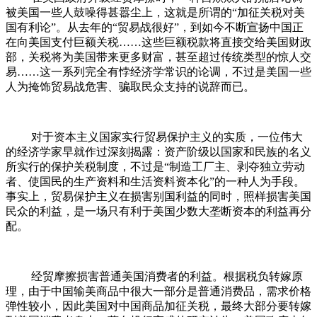
被美国一些人鼓噪得甚嚣尘上，这就是所谓的“加征关税对美
国有利论”。从去年的“贸易战很好”，到如今不断宣扬中国正
在向美国支付巨额关税……这些巨额税款将直接交给美国财政
部，关税将为美国带来更多财富，甚至超过传统类型的惊人交
易……这一系列完全有悖经济学常识的论调，不过是美国一些
人为掩饰贸易战危害、骗取民众支持的说辞而已。
对于资本主义国家实行贸易保护主义的实质，一位伟大
的经济学家早就作过深刻揭露：资产阶级以国家和民族的名义
所实行的保护关税制度，不过是“制造工厂主、剥夺独立劳动
者、使国民的生产资料和生活资料资本化”的一种人为手段。
事实上，贸易保护主义在损害别国利益的同时，照样损害美国
民众的利益，是一场只有利于美国少数大垄断资本的利益再分
配。
经贸摩擦损害普通美国消费者的利益。根据税负转嫁原
理，由于中国输美商品中很大一部分是普通消费品，需求价格
弹性较小，因此美国对中国商品加征关税，最终大部分要转嫁