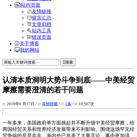
站内页面
友情链接
留言汇总
文章归档
站内工具
错误页面
关于博客
我的网站
搜索
认清本质洞明大势斗争到底——中美经贸
摩擦需要澄清的若干问题
2019年6 月17日 /
其他转载
/
1条
/
10,507次
一年多来，美国政府单方面挑起并不断升级中美经贸摩擦，给
两国经贸关系和世界经济发展带来不利影响。围绕这场罕见经
贸争端的是是非非，海内外已发表了大量言论，事由更加清