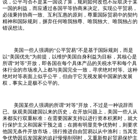
说，公平与否不是某一国说了算，规则如何改也不应取决于某
一国的利益，而应通过各国平等协商来决定。实现公平贸易，
必须秉持协商一致、互利互惠的原则，尊重国际贸易中的契约
精神和国际规则，摒弃任何唯我独尊、唯我独大、唯我独占的
错误想法。
美国一些人强调的“公平贸易”不是基于国际规则，而是
以“美国优先”为前提，以维护美国自身利益为目标，其核心是
所谓“对等”开放，即各国在每个具体产品的关税水平和每个具
体行业的市场准入上都与美国完全一致，寻求绝对对等。这种
绝对对等表面上似乎公平，但由于它无视发展中国家的发展
权，事实上是极不公平的。
美国某些人强调的所谓“对等”开放，不过是一种说辞而
已。纵观美国建国以来的历史，在开放问题上，美国一些人从
来都实行双重标准：在需要国家支持以进行资本积累时，就大
行保护主义和国家干预之道；在拥有明显竞争优势时，则要求
他国无条件开放市场，强行推进自由贸易以从中渔利；当其竞
争优势因后发国家的追赶慢慢削弱时，又重新祭起贸易保护主