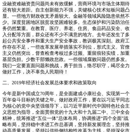
业融资难融资贵问题尚未有效缓解，营商环境与市场主体期待
还有较大差距。自主创新能力不强，关键核心技术短板问题凸
显。一些地方财政收支矛盾较大。金融等领域风险隐患依然不
少。深度贫困地区脱贫攻坚困难较多。生态保护和污染防治任
务仍然繁重。在教育、医疗、养老、住房、食品药品安全、收
入分配等方面，群众还有不少不满意的地方。去年还发生了多
起公共安全事件和重大生产安全事故，教训极其深刻。政府工
作存在不足，一些改革发展举措落实不到位，形式主义、官僚
主义仍然突出，督查检查考核过多过频、重留痕轻实绩，加重
基层负担。少数干部懒政怠政。一些领域腐败问题仍然多发。
我们一定要直面问题和挑战，勇于担当，恪尽职守，竭尽全力
做好工作，决不辜负人民期待！
二、2019年经济社会发展总体要求和政策取向
今年是新中国成立70周年，是全面建成小康社会、实现第一个
百年奋斗目标的关键之年。做好政府工作，要在以习近平同志
为核心的党中央坚强领导下，以习近平新时代中国特色社会主
义思想为指导，全面贯彻党的十九大和十九届二中、三中全会
精神，统筹推进“五位一体”总体布局，协调推进“四个全面”战
略布局，坚持稳中求进工作总基调，坚持新发展理念，坚持推
动高质量发展，坚持以供给侧结构性改革为主线，坚持深化市