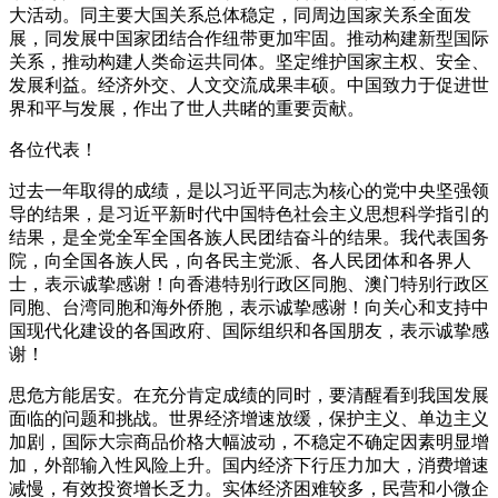
大活动。同主要大国关系总体稳定，同周边国家关系全面发
展，同发展中国家团结合作纽带更加牢固。推动构建新型国际
关系，推动构建人类命运共同体。坚定维护国家主权、安全、
发展利益。经济外交、人文交流成果丰硕。中国致力于促进世
界和平与发展，作出了世人共睹的重要贡献。
各位代表！
过去一年取得的成绩，是以习近平同志为核心的党中央坚强领
导的结果，是习近平新时代中国特色社会主义思想科学指引的
结果，是全党全军全国各族人民团结奋斗的结果。我代表国务
院，向全国各族人民，向各民主党派、各人民团体和各界人
士，表示诚挚感谢！向香港特别行政区同胞、澳门特别行政区
同胞、台湾同胞和海外侨胞，表示诚挚感谢！向关心和支持中
国现代化建设的各国政府、国际组织和各国朋友，表示诚挚感
谢！
思危方能居安。在充分肯定成绩的同时，要清醒看到我国发展
面临的问题和挑战。世界经济增速放缓，保护主义、单边主义
加剧，国际大宗商品价格大幅波动，不稳定不确定因素明显增
加，外部输入性风险上升。国内经济下行压力加大，消费增速
减慢，有效投资增长乏力。实体经济困难较多，民营和小微企