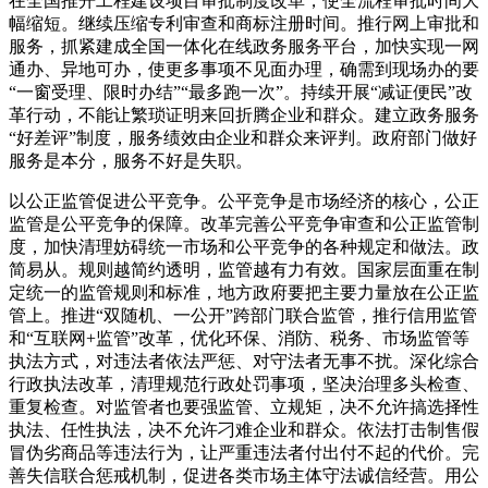
在全国推开工程建设项目审批制度改革，使全流程审批时间大
幅缩短。继续压缩专利审查和商标注册时间。推行网上审批和
服务，抓紧建成全国一体化在线政务服务平台，加快实现一网
通办、异地可办，使更多事项不见面办理，确需到现场办的要
“一窗受理、限时办结”“最多跑一次”。持续开展“减证便民”改
革行动，不能让繁琐证明来回折腾企业和群众。建立政务服务
“好差评”制度，服务绩效由企业和群众来评判。政府部门做好
服务是本分，服务不好是失职。
以公正监管促进公平竞争。公平竞争是市场经济的核心，公正
监管是公平竞争的保障。改革完善公平竞争审查和公正监管制
度，加快清理妨碍统一市场和公平竞争的各种规定和做法。政
简易从。规则越简约透明，监管越有力有效。国家层面重在制
定统一的监管规则和标准，地方政府要把主要力量放在公正监
管上。推进“双随机、一公开”跨部门联合监管，推行信用监管
和“互联网+监管”改革，优化环保、消防、税务、市场监管等
执法方式，对违法者依法严惩、对守法者无事不扰。深化综合
行政执法改革，清理规范行政处罚事项，坚决治理多头检查、
重复检查。对监管者也要强监管、立规矩，决不允许搞选择性
执法、任性执法，决不允许刁难企业和群众。依法打击制售假
冒伪劣商品等违法行为，让严重违法者付出付不起的代价。完
善失信联合惩戒机制，促进各类市场主体守法诚信经营。用公