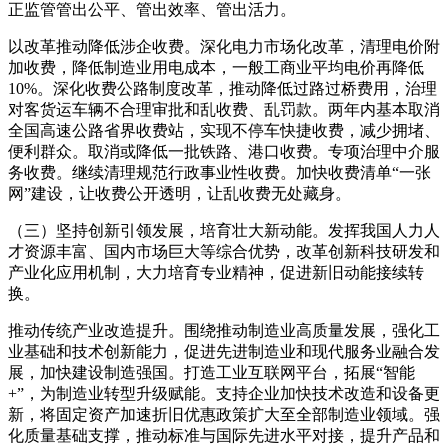
正监管管出公平、管出效率、管出活力。
以改革推动降低涉企收费。深化电力市场化改革，清理电价附
加收费，降低制造业用电成本，一般工商业平均电价再降低
10%。深化收费公路制度改革，推动降低过路过桥费用，治理
对客货运车辆不合理审批和乱收费、乱罚款。两年内基本取消
全国高速公路省界收费站，实现不停车快捷收费，减少拥堵、
便利群众。取消或降低一批铁路、港口收费。专项治理中介服
务收费。继续清理规范行政事业性收费。加快收费清单“一张
网”建设，让收费公开透明，让乱收费无处藏身。
（三）坚持创新引领发展，培育壮大新动能。发挥我国人力人
才资源丰富、国内市场巨大等综合优势，改革创新科技研发和
产业化应用机制，大力培育专业精神，促进新旧动能接续转
换。
推动传统产业改造提升。围绕推动制造业高质量发展，强化工
业基础和技术创新能力，促进先进制造业和现代服务业融合发
展，加快建设制造强国。打造工业互联网平台，拓展“智能
+”，为制造业转型升级赋能。支持企业加快技术改造和设备更
新，将固定资产加速折旧优惠政策扩大至全部制造业领域。强
化质量基础支撑，推动标准与国际先进水平对接，提升产品和