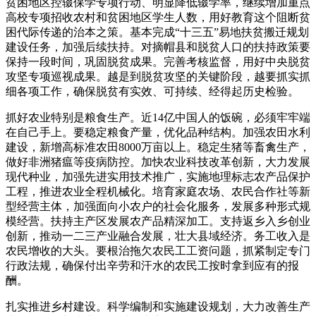
贫困地区控辍保学专项行动、明显降低辍学率，继续增加重点
高校专项招收农村和贫困地区学生人数，用好教育这个阻断贫
困代际传递的治本之策。基本完成“十三五”易地扶贫搬迁规划
建设任务，加强后续扶持。对摘帽县和脱贫人口的扶持政策要
保持一段时间，巩固脱贫成果。完善考核监督，用好中央脱贫
攻坚专项巡视成果。越是到脱贫攻坚的关键阶段，越要抓实抓
细各项工作，确保脱贫有实效、可持续、经得起历史检验。
抓好农业特别是粮食生产。近14亿中国人的饭碗，必须牢牢端
在自己手上。要稳定粮食产量，优化品种结构。加强农田水利
建设，新增高标准农田8000万亩以上。稳定生猪等畜禽生产，
做好非洲猪瘟等疫病防控。加快农业科技改革创新，大力发展
现代种业，加强先进实用技术推广，实施地理标志农产品保护
工程，推进农业全程机械化。培育家庭农场、农民合作社等新
型经营主体，加强面向小农户的社会化服务，发展多种形式规
模经营。扶持主产区发展农产品精深加工。支持返乡入乡创业
创新，推动一二三产业融合发展，壮大县域经济。务工收入是
农民增收的大头。要根治拖欠农民工工资问题，抓紧制定专门
行政法规，确保付出辛劳和汗水的农民工按时拿到应有的报
酬。
扎实推进乡村建设。科学编制和实施建设规划，大力改善生产