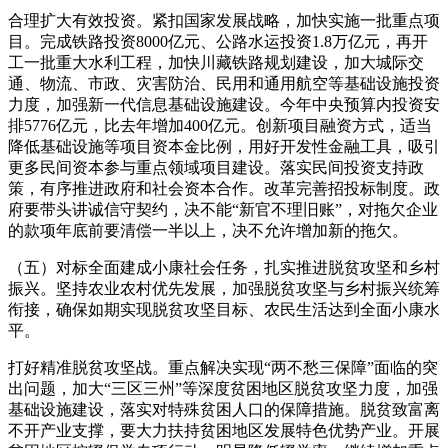
合理扩大有效投资。紧扣国家发展战略，加快实施一批重点项
目。完成铁路投资8000亿元、公路水运投资1.8万亿元，再开
工一批重大水利工程，加快川藏铁路规划建设，加大城际交
通、物流、市政、灾害防治、民用和通用航空等基础设施投资
力度，加强新一代信息基础设施建设。今年中央预算内投资安
排5776亿元，比去年增加400亿元。创新项目融资方式，适当
降低基础设施等项目资本金比例，用好开发性金融工具，吸引
更多民间资本参与重点领域项目建设。落实民间投资支持政
策，有序推进政府和社会资本合作。改革完善招投标制度。政
府要带头讲诚信守契约，决不能“新官不理旧账”，对拖欠企业
的款项年底前要清偿一半以上，决不允许增加新的拖欠。
（五）对标全面建成小康社会任务，扎实推进脱贫攻坚和乡村
振兴。坚持农业农村优先发展，加强脱贫攻坚与乡村振兴统筹
衔接，确保如期实现脱贫攻坚目标、农民生活达到全面小康水
平。
打好精准脱贫攻坚战。重点解决实现“两不愁三保障”面临的突
出问题，加大“三区三州”等深度贫困地区脱贫攻坚力度，加强
基础设施建设，落实对特殊贫困人口的保障措施。脱贫致富离
不开产业支撑，要大力扶持贫困地区发展特色优势产业。开展