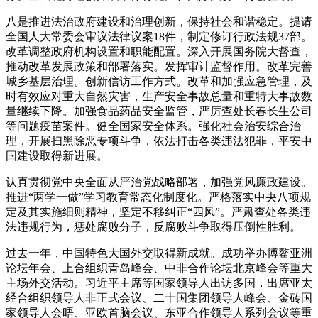
八是推进法治政府建设和治理创新，保持社会和谐稳定。提请
全国人大常委会审议法律议案18件，制定修订行政法规37部。
改革调整政府机构设置和职能配置。深入开展国务院大督查，
推动改革发展政策和部署落实。发挥审计监督作用。改革完善
城乡基层治理。创新信访工作方式。改革和加强应急管理，及
时有效应对重大自然灾害，生产安全事故总量和重特大事故数
量继续下降。加强食品药品安全监管，严厉查处长春长生公司
等问题疫苗案件。健全国家安全体系。强化社会治安综合治
理，开展扫黑除恶专项斗争，依法打击各类违法犯罪，平安中
国建设取得新进展。
认真贯彻党中央全面从严治党战略部署，加强党风廉政建设。
推进“两学一做”学习教育常态化制度化。严格落实中央八项规
定及其实施细则精神，坚定不移纠正“四风”。严肃查处各类违
法违规行为，惩处腐败分子，反腐败斗争取得压倒性胜利。
过去一年，中国特色大国外交取得新成就。成功举办博鳌亚洲
论坛年会、上合组织青岛峰会、中非合作论坛北京峰会等重大
主场外交活动。习近平主席等国家领导人出访多国，出席亚太
经合组织领导人非正式会议、二十国集团领导人峰会、金砖国
家领导人会晤、亚欧首脑会议、东亚合作领导人系列会议等重