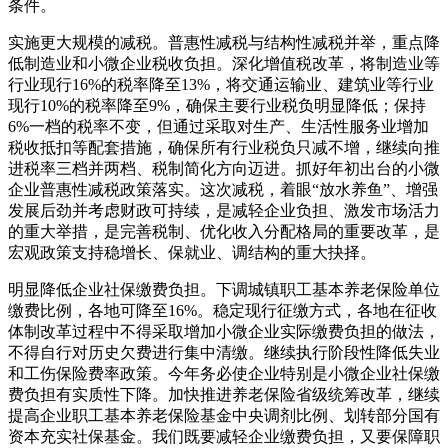
条件。
实施更大规模的减税。普惠性减税与结构性减税并举，重点降
低制造业和小微企业税收负担。深化增值税改革，将制造业等
行业现行16%的税率降至13%，将交通运输业、建筑业等行业
现行10%的税率降至9%，确保主要行业税负明显降低；保持
6%一档的税率不变，但通过采取对生产、生活性服务业增加
税收抵扣等配套措施，确保所有行业税负只减不增，继续向推
进税率三档并两档、税制简化方向迈进。抓好年初出台的小微
企业普惠性减税政策落实。这次减税，着眼“放水养鱼”、增强
发展后劲并考虑财政可持续，是减轻企业负担、激发市场活力
的重大举措，是完善税制、优化收入分配格局的重要改革，是
宏观政策支持稳增长、保就业、调结构的重大抉择。
明显降低企业社保缴费负担。下调城镇职工基本养老保险单位
缴费比例，各地可降至16%。稳定现行征缴方式，各地在征收
体制改革过程中不得采取增加小微企业实际缴费负担的做法，
不得自行对历史欠费进行集中清缴。继续执行阶段性降低失业
和工伤保险费率政策。今年务必使企业特别是小微企业社保缴
费负担有实质性下降。加快推进养老保险省级统筹改革，继续
提高企业职工基本养老保险基金中央调剂比例、划转部分国有
资本充实社保基金。我们既要减轻企业缴费负担，又要保障职