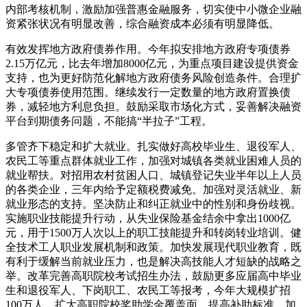
内部考核机制，激励加强普惠金融服务，切实使中小微企业融
资紧张状况有明显改善，综合融资成本必须有明显降低。
有效发挥地方政府债券作用。今年拟安排地方政府专项债券
2.15万亿元，比去年增加8000亿元，为重点项目建设提供资金
支持，也为更好防范化解地方政府债务风险创造条件。合理扩
大专项债券使用范围。继续发行一定数量的地方政府置换债
券，减轻地方利息负担。鼓励采取市场化方式，妥善解决融资
平台到期债务问题，不能搞“半拉子”工程。
多管齐下稳定和扩大就业。扎实做好高校毕业生、退役军人、
农民工等重点群体就业工作，加强对城镇各类就业困难人员的
就业帮扶。对招用农村贫困人口、城镇登记失业半年以上人员
的各类企业，三年内给予定额税费减免。加强对灵活就业、新
就业形态的支持。坚决防止和纠正就业中的性别和身份歧视。
实施职业技能提升行动，从失业保险基金结余中拿出1000亿
元，用于1500万人次以上的职工技能提升和转岗转业培训。健
全技术工人职业发展机制和政策。加快发展现代职业教育，既
有利于缓解当前就业压力，也是解决高技能人才短缺的战略之
举。改革完善高职院校考试招生办法，鼓励更多应届高中毕业
生和退役军人、下岗职工、农民工等报考，今年大规模扩招
100万人。扩大高职院校奖助学金覆盖面、提高补助标准，加