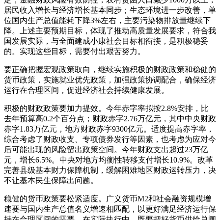
居民收入增长与经济增长基本同步；生态环境进一步改善，单
位国内生产总值能耗下降3%左右，主要污染物排放量继续下
降。上述主要预期目标，体现了推动高质量发展要求，符合我
国发展实际，与全面建成小康社会目标相衔接，是积极稳妥
的。实现这些目标，需要付出艰苦努力。
要正确把握宏观政策取向，继续实施积极的财政政策和稳健的
货币政策，实施就业优先政策，加强政策协调配合，确保经济
运行在合理区间，促进经济社会持续健康发展。
积极的财政政策要加力提效。今年赤字率拟按2.8%安排，比
去年预算高0.2个百分点；财政赤字2.76万亿元，其中中央财政
赤字1.83万亿元，地方财政赤字9300亿元。适度提高赤字率，
综合考虑了财政收支、专项债券发行等因素，也考虑为应对今
后可能出现的风险留出政策空间。今年财政支出超过23万亿
元，增长6.5%。中央对地方均衡性转移支付增长10.9%。改革
完善县级基本财力保障机制，缓解困难地区财政运转压力，决
不让基本民生保障出问题。
稳健的货币政策要松紧适度。广义货币M2和社会融资规模增
速要与国内生产总值名义增速相匹配，以更好满足经济运行保
持在合理区间的需要。在实际执行中，既要把好货币供给总闸