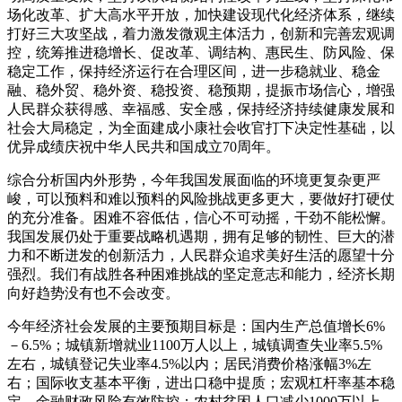
场化改革、扩大高水平开放，加快建设现代化经济体系，继续
打好三大攻坚战，着力激发微观主体活力，创新和完善宏观调
控，统筹推进稳增长、促改革、调结构、惠民生、防风险、保
稳定工作，保持经济运行在合理区间，进一步稳就业、稳金
融、稳外贸、稳外资、稳投资、稳预期，提振市场信心，增强
人民群众获得感、幸福感、安全感，保持经济持续健康发展和
社会大局稳定，为全面建成小康社会收官打下决定性基础，以
优异成绩庆祝中华人民共和国成立70周年。
综合分析国内外形势，今年我国发展面临的环境更复杂更严
峻，可以预料和难以预料的风险挑战更多更大，要做好打硬仗
的充分准备。困难不容低估，信心不可动摇，干劲不能松懈。
我国发展仍处于重要战略机遇期，拥有足够的韧性、巨大的潜
力和不断迸发的创新活力，人民群众追求美好生活的愿望十分
强烈。我们有战胜各种困难挑战的坚定意志和能力，经济长期
向好趋势没有也不会改变。
今年经济社会发展的主要预期目标是：国内生产总值增长6%
－6.5%；城镇新增就业1100万人以上，城镇调查失业率5.5%
左右，城镇登记失业率4.5%以内；居民消费价格涨幅3%左
右；国际收支基本平衡，进出口稳中提质；宏观杠杆率基本稳
定，金融财政风险有效防控；农村贫困人口减少1000万以上，