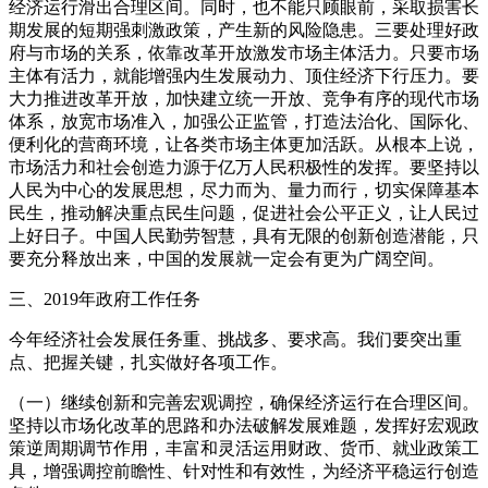
经济运行滑出合理区间。同时，也不能只顾眼前，采取损害长
期发展的短期强刺激政策，产生新的风险隐患。三要处理好政
府与市场的关系，依靠改革开放激发市场主体活力。只要市场
主体有活力，就能增强内生发展动力、顶住经济下行压力。要
大力推进改革开放，加快建立统一开放、竞争有序的现代市场
体系，放宽市场准入，加强公正监管，打造法治化、国际化、
便利化的营商环境，让各类市场主体更加活跃。从根本上说，
市场活力和社会创造力源于亿万人民积极性的发挥。要坚持以
人民为中心的发展思想，尽力而为、量力而行，切实保障基本
民生，推动解决重点民生问题，促进社会公平正义，让人民过
上好日子。中国人民勤劳智慧，具有无限的创新创造潜能，只
要充分释放出来，中国的发展就一定会有更为广阔空间。
三、2019年政府工作任务
今年经济社会发展任务重、挑战多、要求高。我们要突出重
点、把握关键，扎实做好各项工作。
（一）继续创新和完善宏观调控，确保经济运行在合理区间。
坚持以市场化改革的思路和办法破解发展难题，发挥好宏观政
策逆周期调节作用，丰富和灵活运用财政、货币、就业政策工
具，增强调控前瞻性、针对性和有效性，为经济平稳运行创造