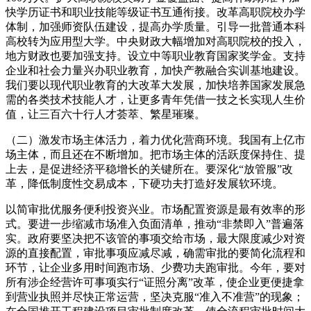
快学历证书和职业技能等级证书互通衔接。改革高职院校办学
体制，加强师资队伍建设，提高办学质量。引导一批普通本科
高校转为应用型大学。中央财政大幅增加对高职院校的投入，
地方财政也要加强支持。设立中等职业教育国家奖学金。支持
企业和社会力量兴办职业教育，加快产教融合实训基地建设。
我们要以现代职业教育的大改革大发展，加快培养国家发展急
需的各类技术技能人才，让更多青年凭借一技之长实现人生价
值，让三百六十行人才荟萃、繁星璀璨。
（二）激发市场主体活力，着力优化营商环境。我国有上亿市
场主体，而且还在不断增加。把市场主体的活跃度保持住、提
上去，是促进经济平稳增长的关键所在。要深化“放管服”改
革，降低制度性交易成本，下硬功夫打造好发展软环境。
以简审批优服务便利投资兴业。市场配置资源是最有效率的形
式。要进一步缩减市场准入负面清单，推动“非禁即入”普遍落
实。政府要坚决把不该管的事项交给市场，最大限度减少对资
源的直接配置，审批事项应减尽减，确需审批的要简化流程和
环节，让企业多用时间跑市场、少费功夫跑审批。今年，要对
所有涉企经营许可事项实行“证照分离”改革，使企业更便捷拿
到营业执照并尽快正常运营，坚决克服“准入不准营”的现象；