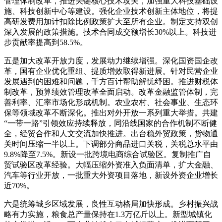
管理体制改革，推进关键核心技术攻关，加强重大科技基础设
施、科技创新中心等建设。强化企业技术创新主体地位，将提
高研发费用加计扣除比例政策扩大至所有企业。制定支持双创
深入发展的政策措施。技术合同成交额增长30%以上。科技进
步贡献率提高到58.5%。
五是加大改革开放力度，发展动力继续增强。深化国资国企改
革，国有企业优化重组、提质增效取得新进展。针对民营企业
发展遇到的困难和问题，千方百计帮助解忧纾困。推进财税体
制改革，预算绩效管理改革全面启动。改革金融监管体制，完
善利率、汇率市场化形成机制。农业农村、社会事业、生态环
保等领域改革不断深化。推出对外开放一系列重大举措。共建
“一带一路”引领效应持续释放，同沿线国家的合作机制不断健
全，经贸合作和人文交流加快推进。出台稳外贸政策，货物通
关时间压缩一半以上。下调部分商品进口关税，关税总水平由
9.8%降至7.5%。新设一批跨境电商综合试验区。复制推广自
贸试验区改革经验。大幅压缩外资准入负面清单，扩大金融、
汽车等行业开放，一批重大外资项目落地，新设外资企业增长
近70%。
六是统筹城乡区域发展，良性互动格局加快形成。乡村振兴战
略有力实施，粮食总产量保持在1.3万亿斤以上。新型城镇化