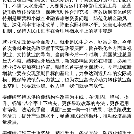
门，不搞“大水漫灌”，又要灵活运用多种货币政策工具，疏通
货币政策传导渠道，保持流动性合理充裕，有效缓解实体经济
特别是民营和小微企业融资难融资贵问题，防范化解金融风
险。深化利率市场化改革，降低实际利率水平。完善汇率形成
机制，保持人民币汇率在合理均衡水平上的基本稳定。
就业优先政策要全面发力。就业是民生之本、财富之源。今年
首次将就业优先政策置于宏观政策层面，旨在强化各方面重视
就业、支持就业的导向。当前和今后一个时期，我国就业总量
压力不减、结构性矛盾凸显，新的影响因素还在增加，必须把
就业摆在更加突出位置。稳增长首要是为保就业。今年城镇新
增就业要在实现预期目标的基础上，力争达到近几年的实际规
模，既保障城镇劳动力就业，也为农业富余劳动力转移就业留
出空间。只要就业稳、收入增，我们就更有底气。
要继续坚持以供给侧结构性改革为主线，在“巩固、增强、提
升、畅通”八个字上下功夫。更多采取改革的办法，更多运用
市场化、法治化手段，巩固“三去一降一补”成果，增强微观主
体活力，提升产业链水平，畅通国民经济循环，推动经济高质
量发展。
要继续打好三大攻坚战，精准发力、务求实效。防范化解重大