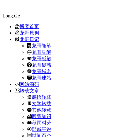
Long.Ge
博客首页
龙哥原创
龙哥日记
龙哥随笔
龙哥见解
龙哥感触
龙哥疑惑
龙哥域名
龙哥建站
网站源码
转载文章
感悟转载
文学转载
其他转载
股票知识
秋雨时分
郎咸平说
世间百态