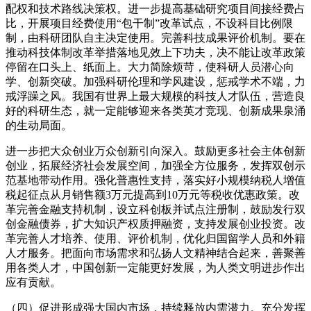
配权和技术路线决策权。进一步提高基础研究项目间接经费占
比，开展项目经费使用“包干制”改革试点，不设科目比例限
制，由科研团队自主决定使用。完善科技成果评价机制。要在
推动科技体制改革举措落地见效上下功夫，决不能让改革政策
停留在口头上、纸面上。大力简除烦苛，使科研人员潜心向
学、创新突破。加强科研伦理和学风建设，惩戒学术不端，力
戒浮躁之风。我国有世界上最大规模的科技人才队伍，营造良
好的科研生态，就一定能够迎来各类英才竞现、创新成果泉涌
的生动局面。
进一步把大众创业万众创新引向深入。鼓励更多社会主体创新
创业，拓展经济社会发展空间，加强全方位服务，发挥双创示
范基地带动作用。强化普惠性支持，落实好小规模纳税人增值
税起征点从月销售额3万元提高到10万元等税收优惠政策。改
革完善金融支持机制，设立科创板并试点注册制，鼓励发行双
创金融债券，扩大知识产权质押融资，支持发展创业投资。改
革完善人才培养、使用、评价机制，优化归国留学人员和外籍
人才服务。把面向市场需求和弘扬人文精神结合起来，善聚善
用各类人才，中国创新一定能更好发展，为人类文明进步作出
应有贡献。
（四）促进形成强大国内市场，持续释放内需潜力。充分发挥