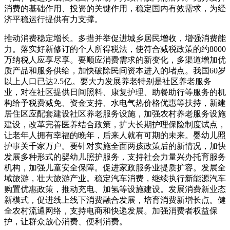
消费的基础作用、投资的关键作用，稳定国内有效需求，为经
济平稳运行提供有力支撑。
推动消费稳定增长。多措并举促进城乡居民增收，增强消费能
力。落实好新修订的个人所得税法，使符合减税政策的约8000
万纳税人应享尽享。要顺应消费需求的新变化，多渠道增加优
质产品和服务供给，加快破除民间资本进入的堵点。我国60岁
以上人口已达2.5亿。要大力发展养老特别是社区养老服务
业，对在社区提供日间照料、康复护理、助餐助行等服务的机
构给予税费减免、资金支持、水电气热价格优惠等扶持，新建
居住区应配套建设社区养老服务设施，加强农村养老服务设施
建设，改革完善医养结合政策，扩大长期护理保险制度试点，
让老年人拥有幸福的晚年，后来人就有可期的未来。婴幼儿照
护事关千家万户。要针对实施全面两孩政策后的新情况，加快
发展多种形式的婴幼儿照护服务，支持社会力量兴办托育服务
机构，加强儿童安全保障。促进家政服务业提质扩容。发展全
域旅游，壮大旅游产业。稳定汽车消费，继续执行新能源汽车
购置优惠政策，推动充电、加氢等设施建设。发展消费新业态
新模式，促进线上线下消费融合发展，培育消费新增长点。健
全农村流通网络，支持电商和快递发展。加强消费者权益保
护，让群众放心消费、便利消费。