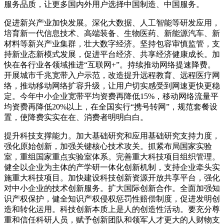
服务品质，让更多国内外用户选择中国制造、中国服务。
促进新兴产业加快发展。深化大数据、人工智能等研发应用，
培育新一代信息技术、高端装备、生物医药、新能源汽车、新
材料等新兴产业集群，壮大数字经济。坚持包容审慎监管，支
持新业态新模式发展，促进平台经济、共享经济健康成长。加
快在各行业各领域推进“互联网+”。持续推动网络提速降费。
开展城市千兆宽带入户示范，改造提升远程教育、远程医疗网
络，推动移动网络扩容升级，让用户切实感受到网速更快更稳
定。今年中小企业宽带平均资费再降低15%，移动网络流量平
均资费再降低20%以上，在全国实行“携号转网”，规范套餐设
置，使降费实实在在、消费者明明白白。
提升科技支撑能力。加大基础研究和应用基础研究支持力度，
强化原始创新，加强关键核心技术攻关。抓紧布局国家实验
室，重组国家重点实验室体系。完善重大科技项目组织管理。
健全以企业为主体的产学研一体化创新机制，支持企业牵头实
施重大科技项目。加快建设科技创新资源开放共享平台，强化
对中小企业的技术创新服务。扩大国际创新合作。全面加强知
识产权保护，健全知识产权侵权惩罚性赔偿制度，促进发明创
造和转化运用。科技创新本质上是人的创造性活动。要充分尊
重和信任科研人员，赋予创新团队和领军人才更大的人财物支