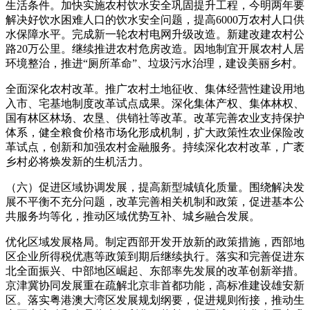
生活条件。加快实施农村饮水安全巩固提升工程，今明两年要
解决好饮水困难人口的饮水安全问题，提高6000万农村人口供
水保障水平。完成新一轮农村电网升级改造。新建改建农村公
路20万公里。继续推进农村危房改造。因地制宜开展农村人居
环境整治，推进“厕所革命”、垃圾污水治理，建设美丽乡村。
全面深化农村改革。推广农村土地征收、集体经营性建设用地
入市、宅基地制度改革试点成果。深化集体产权、集体林权、
国有林区林场、农垦、供销社等改革。改革完善农业支持保护
体系，健全粮食价格市场化形成机制，扩大政策性农业保险改
革试点，创新和加强农村金融服务。持续深化农村改革，广袤
乡村必将焕发新的生机活力。
（六）促进区域协调发展，提高新型城镇化质量。围绕解决发
展不平衡不充分问题，改革完善相关机制和政策，促进基本公
共服务均等化，推动区域优势互补、城乡融合发展。
优化区域发展格局。制定西部开发开放新的政策措施，西部地
区企业所得税优惠等政策到期后继续执行。落实和完善促进东
北全面振兴、中部地区崛起、东部率先发展的改革创新举措。
京津冀协同发展重在疏解北京非首都功能，高标准建设雄安新
区。落实粤港澳大湾区发展规划纲要，促进规则衔接，推动生