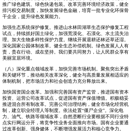
推广绿色建筑、绿色快递包装。改革完善环境经济政策，健全
排污权交易制度，加快发展绿色金融，培育一批专业化环保骨
干企业，提升绿色发展能力。
加强生态系统保护修复。推进山水林田湖草生态保护修复工程
试点，持续抓好国土绿化，加强荒漠化、石漠化、水土流失治
理。加大生物多样性保护力度。继续开展退耕还林还草还湿。
深化国家公园体制改革。健全生态补偿机制。绿色发展人人有
责，贵在行动、成在坚持。我们要共同努力，让人民群众享有
美丽宜居环境。
（八）深化重点领域改革，加快完善市场机制。聚焦突出矛盾
和关键环节，推动相关改革深化，健全与高质量发展相适应的
体制机制，把市场活力和社会创造力充分释放出来。
加快国资国企改革。加强和完善国有资产监管，推进国有资本
投资、运营公司改革试点，促进国有资产保值增值。积极稳妥
推进混合所有制改革。完善公司治理结构，健全市场化经营机
制，建立职业经理人等制度。依法处置“僵尸企业”。深化电
力、油气、铁路等领域改革，自然垄断行业要根据不同行业特
点实行网运分开，将竞争性业务全面推向市场。国有企业要通
过改革创新、强身健体，不断增强发展活力和核心竞争力。