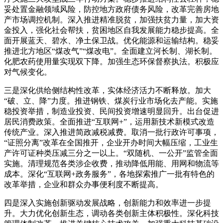
妥处置金融领域风险，防控地方政府债务风险，改革完善房地
产市场调控机制。深入推进精准脱贫，加强扶贫力量，加大资
金投入，强化社会帮扶，贫困地区自我发展能力稳步提高。全
面开展蓝天、碧水、净土保卫战。优化能源和运输结构。稳妥
推进北方地区“煤改气”“煤改电”。全面建立河长制、湖长制。
化肥农药使用量实现双下降。加强生态环保督察执法。积极应
对气候变化。
三是深化供给侧结构性改革，实体经济活力不断释放。加大
“破、立、降”力度。推进钢铁、煤炭行业市场化去产能。实施
稳投资举措，制造业投资、民间投资增速明显回升。出台促进
居民消费政策。全面推进“互联网+”，运用新技术新模式改造
传统产业。深入推进简政减税减费。取消一批行政许可事项，
“证照分离”改革在全国推开，企业开办时间大幅压缩，工业生
产许可证种类压减三分之一以上。“双随机、一公开”监管全面
实施。清理规范各类涉企收费，推动降低用能、用网和物流等
成本。深化“互联网+政务服务”，各地探索推广一批有特色的
改革举措，企业和群众办事便利度不断提高。
四是深入实施创新驱动发展战略，创新能力和效率进一步提
升。大力优化创新生态，调动各类创新主体积极性。深化科技