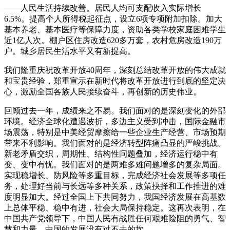
——人民生活持续改善。居民人均可支配收入实际增长
6.5%。提高个人所得税起征点，设立6项专项附加扣除。加大
基本养老、基本医疗等保障力度，资助各类学校家庭困难学生
近1亿人次。棚户区住房改造620多万套，农村危房改造190万
户。城乡居民生活水平又有新提高。
我们隆重庆祝改革开放40周年，深刻总结改革开放的伟大成就
和宝贵经验，郑重宣示在新时代将改革开放进行到底的坚定决
心，激励全国各族人民接续奋斗，再创新的历史伟业。
回顾过去一年，成绩来之不易。我们面对的是深刻变化的外部
环境。经济全球化遭遇波折，多边主义受到冲击，国际金融市
场震荡，特别是中美经贸摩擦给一些企业生产经营、市场预期
带来不利影响。我们面对的是经济转型阵痛凸显的严峻挑战。
新老矛盾交织，周期性、结构性问题叠加，经济运行稳中有
变、变中有忧。我们面对的是两难多难问题增多的复杂局面。
实现稳增长、防风险等多重目标，完成经济社会发展等多项任
务，处理好当前与长远等多种关系，政策抉择和工作推进的难
度明显加大。经过全国上下共同努力，我国经济发展在高基数
上总体平稳、稳中有进，社会大局保持稳定。这再次表明，在
中国共产党领导下，中国人民有战胜任何艰难险阻的勇气、智
慧和力量，中国的发展没有过不去的坎。