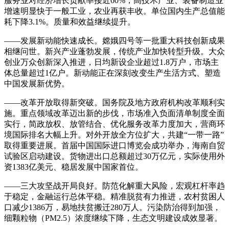
服务业对经济增长贡献率接近60%，高技术产业、装备制造业
增速明显快于一般工业，农业再获丰收。单位国内生产总值能
耗下降3.1%。质量和效益继续提升。
——发展新动能快速成长。嫦娥四号等一批重大科技创新成果
相继问世。新兴产业蓬勃发展，传统产业加快转型升级。大众
创业万众创新深入推进，日均新设企业超过1.8万户，市场主
体总量超过1亿户。新动能正在深刻改变生产生活方式、塑造
中国发展新优势。
——改革开放取得新突破。国务院及地方政府机构改革顺利实
施。重点领域改革迈出新的步伐，市场准入负面清单制度全面
实行，简政放权、放管结合、优化服务改革力度加大，营商环
境国际排名大幅上升。对外开放全方位扩大，共建“一带一路”
取得重要进展。首届中国国际进口博览会成功举办，海南自贸
试验区启动建设。货物进出口总额超过30万亿元，实际使用外
资1383亿美元、稳居发展中国家首位。
——三大攻坚战开局良好。防范化解重大风险，宏观杠杆率趋
于稳定，金融运行总体平稳。精准脱贫有力推进，农村贫困人
口减少1386万，易地扶贫搬迁280万人。污染防治得到加强，
细颗粒物（PM2.5）浓度继续下降，生态文明建设成效显著。