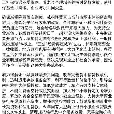
工社保待遇不受影响、养老金合理增长并按时足额发放，使社
保基金可持续、企业与职工同受益。
确保减税降费落实到位。减税降费直击当前市场主体的痛点和
难点，是既公平又有效率的政策。全年减轻企业税收和社保缴
费负担近2万亿元。这会给各级财政带来很大压力。为支持企
业减负，各级政府要过紧日子，想方设法筹集资金。中央财政
要开源节流，增加特定国有金融机构和央企上缴利润，一般性
支出压减5%以上、“三公”经费再压减3%左右，长期沉淀资金
一律收回。地方政府也要主动挖潜，大力优化支出结构，多渠
道盘活各类资金和资产。我们要切实让市场主体特别是小微企
业有明显减税降费感受，坚决兑现对企业和社会的承诺，困难
再多也一定要把这件大事办成办好。
着力缓解企业融资难融资贵问题。改革完善货币信贷投放机
制，适时运用存款准备金率、利率等数量和价格手段，引导金
融机构扩大信贷投放、降低贷款成本，精准有效支持实体经
济，不能让资金空转或脱实向虚。加大对中小银行定向降准力
度，释放的资金全部用于民营和小微企业贷款。支持大型商业
银行多渠道补充资本，增强信贷投放能力，鼓励增加制造业中
长期贷款和信用贷款。今年国有大型商业银行小微企业贷款要
增长30%以上。清理规范银行及中介服务收费。完善金融机构