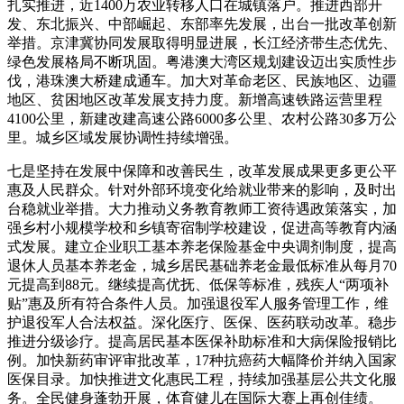
扎实推进，近1400万农业转移人口在城镇落户。推进西部开
发、东北振兴、中部崛起、东部率先发展，出台一批改革创新
举措。京津冀协同发展取得明显进展，长江经济带生态优先、
绿色发展格局不断巩固。粤港澳大湾区规划建设迈出实质性步
伐，港珠澳大桥建成通车。加大对革命老区、民族地区、边疆
地区、贫困地区改革发展支持力度。新增高速铁路运营里程
4100公里，新建改建高速公路6000多公里、农村公路30多万公
里。城乡区域发展协调性持续增强。
七是坚持在发展中保障和改善民生，改革发展成果更多更公平
惠及人民群众。针对外部环境变化给就业带来的影响，及时出
台稳就业举措。大力推动义务教育教师工资待遇政策落实，加
强乡村小规模学校和乡镇寄宿制学校建设，促进高等教育内涵
式发展。建立企业职工基本养老保险基金中央调剂制度，提高
退休人员基本养老金，城乡居民基础养老金最低标准从每月70
元提高到88元。继续提高优抚、低保等标准，残疾人“两项补
贴”惠及所有符合条件人员。加强退役军人服务管理工作，维
护退役军人合法权益。深化医疗、医保、医药联动改革。稳步
推进分级诊疗。提高居民基本医保补助标准和大病保险报销比
例。加快新药审评审批改革，17种抗癌药大幅降价并纳入国家
医保目录。加快推进文化惠民工程，持续加强基层公共文化服
务。全民健身蓬勃开展，体育健儿在国际大赛上再创佳绩。