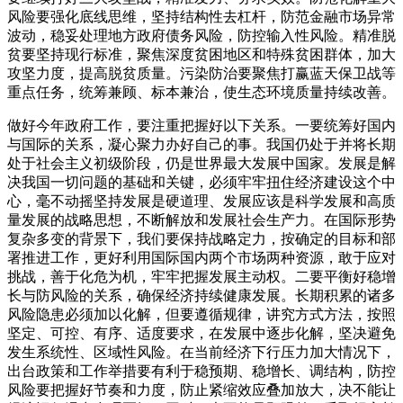
风险要强化底线思维，坚持结构性去杠杆，防范金融市场异常
波动，稳妥处理地方政府债务风险，防控输入性风险。精准脱
贫要坚持现行标准，聚焦深度贫困地区和特殊贫困群体，加大
攻坚力度，提高脱贫质量。污染防治要聚焦打赢蓝天保卫战等
重点任务，统筹兼顾、标本兼治，使生态环境质量持续改善。
做好今年政府工作，要注重把握好以下关系。一要统筹好国内
与国际的关系，凝心聚力办好自己的事。我国仍处于并将长期
处于社会主义初级阶段，仍是世界最大发展中国家。发展是解
决我国一切问题的基础和关键，必须牢牢扭住经济建设这个中
心，毫不动摇坚持发展是硬道理、发展应该是科学发展和高质
量发展的战略思想，不断解放和发展社会生产力。在国际形势
复杂多变的背景下，我们要保持战略定力，按确定的目标和部
署推进工作，更好利用国际国内两个市场两种资源，敢于应对
挑战，善于化危为机，牢牢把握发展主动权。二要平衡好稳增
长与防风险的关系，确保经济持续健康发展。长期积累的诸多
风险隐患必须加以化解，但要遵循规律，讲究方式方法，按照
坚定、可控、有序、适度要求，在发展中逐步化解，坚决避免
发生系统性、区域性风险。在当前经济下行压力加大情况下，
出台政策和工作举措要有利于稳预期、稳增长、调结构，防控
风险要把握好节奏和力度，防止紧缩效应叠加放大，决不能让