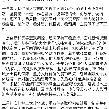
一年来，我们深入贯彻以习近平同志为核心的党中央决策部
署，坚持稳中求进工作总基调，统筹稳增长、促改革、调结
构、惠民生、防风险，稳妥应对中美经贸摩擦，着力稳就业、
稳金融、稳外贸、稳外资、稳投资、稳预期，主要做了以下工
作。
一是创新和完善宏观调控，经济保持平稳运行。面对新情况新
变化，我们坚持不搞“大水漫灌”式强刺激，保持宏观政策连续
性稳定性，在区间调控基础上加强定向、相机调控，主动预
调、微调。坚持实施积极的财政政策，着力减税降费、补短板
调结构。下调增值税税率，扩大享受税收优惠小微企业范围，
出台鼓励研发创新等税收政策。全年为企业和个人减税降费约
1.3万亿元。优化财政支出结构，盘活财政存量资金，重点领
域支出得到保障。坚持实施稳健的货币政策，引导金融支持实
体经济。针对融资难融资贵问题，先后4次降低存款准备金
率，多措并举缓解民营和小微企业资金紧张状况，融资成本上
升势头得到初步遏制。及时应对股市、债市异常波动，人民币
汇率基本稳定，外汇储备保持在3万亿美元以上。
二是扎实打好三大攻坚战，重点任务取得积极进展。制定并有
序实施三大攻坚战三年行动方案。稳步推进结构性去杠杆，稳