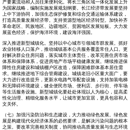
产要素流动和人员往来便利化。将长三角区域一体化发展上升
为国家战略，编制实施发展规划纲要。长江经济带发展要坚持
上中下游协同，加强生态保护修复和综合交通运输体系建设，
打造高质量发展经济带。支持资源型地区经济转型。加快补齐
革命老区、民族地区、边疆地区、贫困地区发展短板。大力发
展蓝色经济，保护海洋环境，建设海洋强国。
深入推进新型城镇化。坚持以中心城市引领城市群发展。抓好
农业转移人口落户，推动城镇基本公共服务覆盖常住人口。更
好解决群众住房问题，落实城市主体责任，改革完善住房市场
体系和保障体系，促进房地产市场平稳健康发展。继续推进保
障性住房建设和城镇棚户区改造，保障困难群体基本居住需
求。继续推进地下综合管廊建设。城镇老旧小区量大面广，要
大力进行改造提升，更新水电路气等配套设施，支持加装电梯
和无障碍环境建设，健全便民市场、便利店、步行街、停车场
等生活服务设施。新型城镇化要处处体现以人为核心，提高柔
性化治理、精细化服务水平，让城市更加宜居，更具包容和人
文关怀。
（七）加强污染防治和生态建设，大力推动绿色发展。绿色发
展是构建现代化经济体系的必然要求，是解决污染问题的根本
之策。要改革完善相关制度，协同推动高质量发展与生态环境