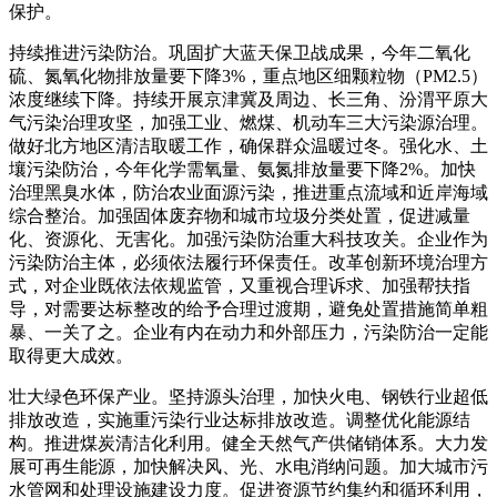
保护。
持续推进污染防治。巩固扩大蓝天保卫战成果，今年二氧化
硫、氮氧化物排放量要下降3%，重点地区细颗粒物（PM2.5）
浓度继续下降。持续开展京津冀及周边、长三角、汾渭平原大
气污染治理攻坚，加强工业、燃煤、机动车三大污染源治理。
做好北方地区清洁取暖工作，确保群众温暖过冬。强化水、土
壤污染防治，今年化学需氧量、氨氮排放量要下降2%。加快
治理黑臭水体，防治农业面源污染，推进重点流域和近岸海域
综合整治。加强固体废弃物和城市垃圾分类处置，促进减量
化、资源化、无害化。加强污染防治重大科技攻关。企业作为
污染防治主体，必须依法履行环保责任。改革创新环境治理方
式，对企业既依法依规监管，又重视合理诉求、加强帮扶指
导，对需要达标整改的给予合理过渡期，避免处置措施简单粗
暴、一关了之。企业有内在动力和外部压力，污染防治一定能
取得更大成效。
壮大绿色环保产业。坚持源头治理，加快火电、钢铁行业超低
排放改造，实施重污染行业达标排放改造。调整优化能源结
构。推进煤炭清洁化利用。健全天然气产供储销体系。大力发
展可再生能源，加快解决风、光、水电消纳问题。加大城市污
水管网和处理设施建设力度。促进资源节约集约和循环利用，