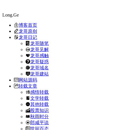
Long.Ge
博客首页
龙哥原创
龙哥日记
龙哥随笔
龙哥见解
龙哥感触
龙哥疑惑
龙哥域名
龙哥建站
网站源码
转载文章
感悟转载
文学转载
其他转载
股票知识
秋雨时分
郎咸平说
世间百态