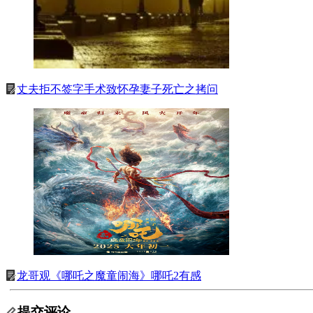
丈夫拒不签字手术致怀孕妻子死亡之拷问
龙哥观《哪吒之魔童闹海》哪吒2有感
提交评论