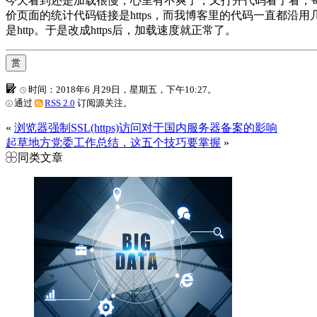
今天看到还是加载很慢，心里有不爽了，又打开代码看了看，每一
价页面的统计代码链接是https，而我博客里的代码一直都沿
是http。于是改成https后，加载速度就正常了。
赏
时间：2018年6 月29日，星期五，下午10:27。
通过
RSS 2.0
订阅源关注。
«
浏览器强制SSL(https)访问对于国内服务器备案的影响
起草地方党委工作总结，这五个技巧要掌握
»
同类文章