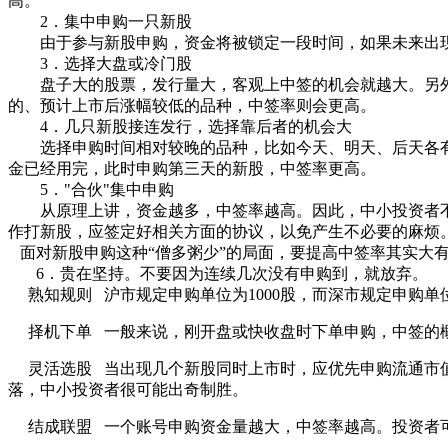
高。
2．集中申购一只新股
由于参与新股申购，资金将被锁定一段时间，如果未来出现
3．选择大盘或冷门股
盘子大的股票，发行量大，客观上中签的机会就越大。另外
的、预计上市后涨幅较低的品种，中签率则会更高。
4．几只新股接连发行，选择靠后者的机会大
选择申购时间相对较晚的品种，比如今天、明天、后天各有
金已经用完，此时申购第三天的新股，中签率更高。
5．"合伙"集中申购
从原理上讲，资金越多，中签率越高。因此，中小投资者不妨
作打新股，应签定好相关方面的协议，以免产生不必要的麻烦
面对新股申购这种“僧多粥少”的局面，要提高中签率其实大
6．贵在坚持。不要因为连续几次没有申购到，就放弃。
熟知规则 沪市规定申购单位为1000股，而深市规定申购单
择机下单 一般来说，刚开盘或快收盘时下单申购，中签的概
灵活选股 当出现几个新股同时上市时，应优先申购流通市值
落，中小投资者很可能出奇制胜。
结成联盟 一个账号申购资金量越大，中签率越高。投资者可