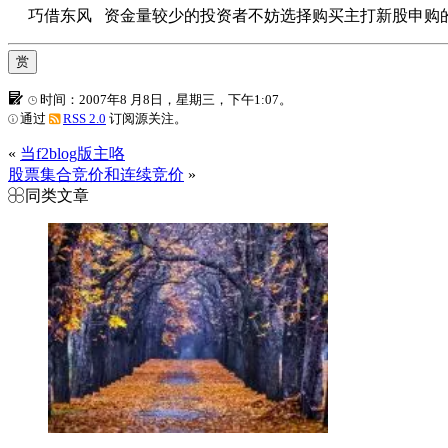
巧借东风 资金量较少的投资者不妨选择购买主打新股申购的
赏
时间：2007年8 月8日，星期三，下午1:07。
通过
RSS 2.0
订阅源关注。
«
当f2blog版主咯
股票集合竞价和连续竞价
»
同类文章