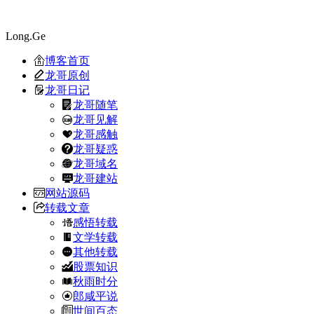
Long.Ge
博客首页
龙哥原创
龙哥日记
龙哥随笔
龙哥见解
龙哥感触
龙哥疑惑
龙哥域名
龙哥建站
网站源码
转载文章
感悟转载
文学转载
其他转载
股票知识
秋雨时分
郎咸平说
世间百态