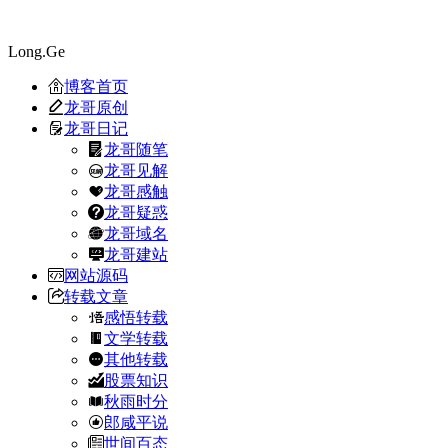
Long.Ge
博客首页
龙哥原创
龙哥日记
龙哥随笔
龙哥见解
龙哥感触
龙哥疑惑
龙哥域名
龙哥建站
网站源码
转载文章
感悟转载
文学转载
其他转载
股票知识
秋雨时分
郎咸平说
世间百态