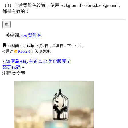
（3）上述背景色设置，使用background-color或background，
都是有效的；
赏
关键词:
css
背景色
时间：2014年12 月7日，星期日，下午5:11。
通过
RSS 2.0
订阅源关注。
«
知便鸟Ality主题 0.32 美化版完毕
高亮代码
»
同类文章