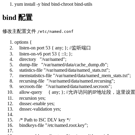
yum install -y bind bind-chroot bind-utils
bind 配置
修改主配置文件
/etc/named.conf
options {
listen-on port 53 { any; };
//监听端口
listen-on-v6 port 53 { ::1; };
directory
"/var/named"
;
dump-file
"/var/named/data/cache_dump.db"
;
statistics-file
"/var/named/data/named_stats.txt"
;
memstatistics-file
"/var/named/data/named_mem_stats.txt"
;
recursing-file
"/var/named/data/named.recursing"
;
secroots-file
"/var/named/data/named.secroots"
;
allow-query { any; };
//允许访问的IP地址段，这里设
recursion yes;
dnssec-enable yes;
dnssec-validation yes;
/* Path to ISC DLV key */
bindkeys-file
"/etc/named.root.key"
;