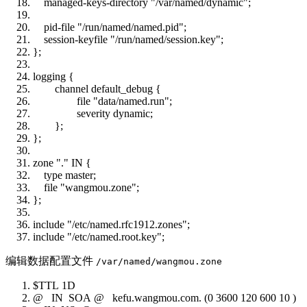
managed-keys-directory
"/var/named/dynamic"
;
pid-file
"/run/named/named.pid"
;
session-keyfile
"/run/named/session.key"
;
};
logging {
channel default_debug {
file
"data/named.run"
;
severity dynamic;
};
};
zone
"."
IN {
type master;
file
"wangmou.zone"
;
};
include
"/etc/named.rfc1912.zones"
;
include
"/etc/named.root.key"
;
编辑数据配置文件
/var/named/wangmou.zone
$TTL
1D
@ IN SOA @ kefu.wangmou.com. (0 3600 120 600 10 )