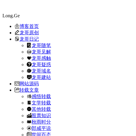
Long.Ge
博客首页
龙哥原创
龙哥日记
龙哥随笔
龙哥见解
龙哥感触
龙哥疑惑
龙哥域名
龙哥建站
网站源码
转载文章
感悟转载
文学转载
其他转载
股票知识
秋雨时分
郎咸平说
世间百态