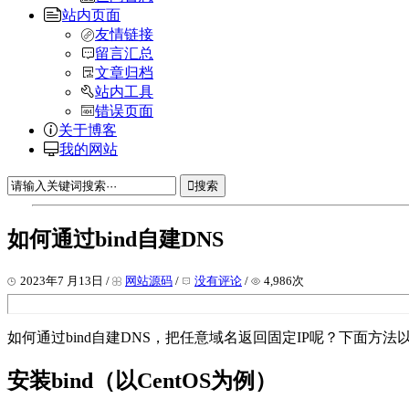
站内页面
友情链接
留言汇总
文章归档
站内工具
错误页面
关于博客
我的网站
搜索
如何通过bind自建DNS
2023年7 月13日 /
网站源码
/
没有评论
/
4,986次
如何通过bind自建DNS，把任意域名返回固定IP呢？下面方法以
安装bind（以CentOS为例）