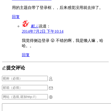
用的主题自带了登录框，，后来感觉没用就去掉了。
回复
颩ふ
说道：
2014年7月2日 下午10:14
我觉得侧边登录 😛 不错的啊，我是懒人嘛，哈
哈。。
回复
提交评论