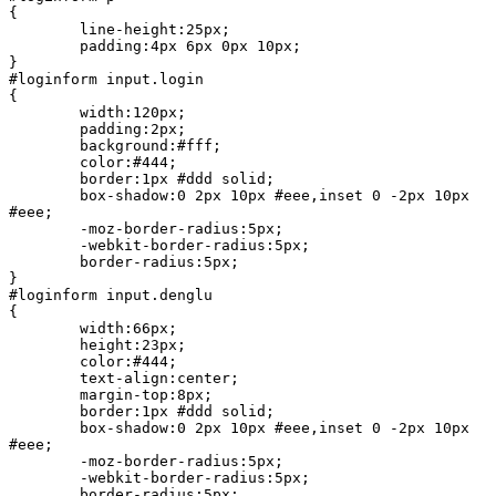
{

	line-height:25px;

	padding:4px 6px 0px 10px;

}

#loginform input.login

{

	width:120px;

	padding:2px;

	background:#fff;

	color:#444;

	border:1px #ddd solid;

	box-shadow:0 2px 10px #eee,inset 0 -2px 10px 
#eee;

	-moz-border-radius:5px;

	-webkit-border-radius:5px;

	border-radius:5px;

}

#loginform input.denglu

{

	width:66px;

	height:23px;

	color:#444;

	text-align:center;

	margin-top:8px;

	border:1px #ddd solid;

	box-shadow:0 2px 10px #eee,inset 0 -2px 10px 
#eee;

	-moz-border-radius:5px;

	-webkit-border-radius:5px;

	border-radius:5px;
