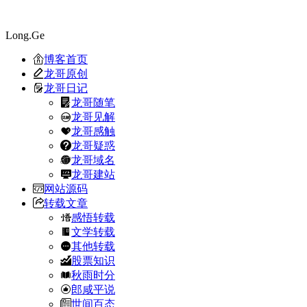
Long.Ge
博客首页
龙哥原创
龙哥日记
龙哥随笔
龙哥见解
龙哥感触
龙哥疑惑
龙哥域名
龙哥建站
网站源码
转载文章
感悟转载
文学转载
其他转载
股票知识
秋雨时分
郎咸平说
世间百态