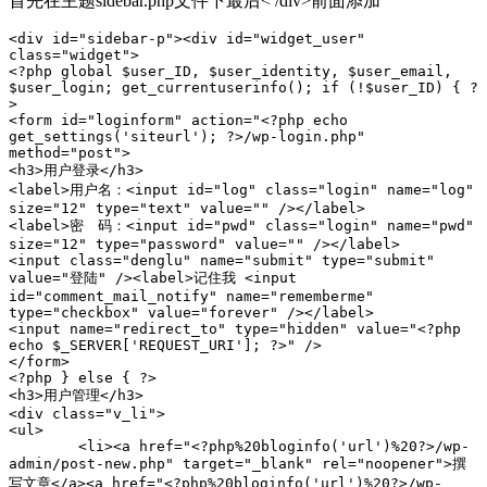
首先在主题sidebar.php文件下最后< /div>前面添加
<div id="sidebar-p"><div id="widget_user" 
class="widget">

<?php global $user_ID, $user_identity, $user_email, 
$user_login; get_currentuserinfo(); if (!$user_ID) { ?
>

<form id="loginform" action="<?php echo 
get_settings('siteurl'); ?>/wp-login.php" 
method="post">

<h3>用户登录</h3>

<label>用户名：<input id="log" class="login" name="log" 
size="12" type="text" value="" /></label>

<label>密　码：<input id="pwd" class="login" name="pwd" 
size="12" type="password" value="" /></label>

<input class="denglu" name="submit" type="submit" 
value="登陆" /><label>记住我 <input 
id="comment_mail_notify" name="rememberme" 
type="checkbox" value="forever" /></label>

<input name="redirect_to" type="hidden" value="<?php 
echo $_SERVER['REQUEST_URI']; ?>" />

</form>

<?php } else { ?>

<h3>用户管理</h3>

<div class="v_li">

<ul>

 	<li><a href="<?php%20bloginfo('url')%20?>/wp-
admin/post-new.php" target="_blank" rel="noopener">撰
写文章</a><a href="<?php%20bloginfo('url')%20?>/wp-