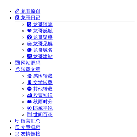
龙哥原创
龙哥日记
龙哥随笔
龙哥感触
龙哥疑惑
龙哥见解
龙哥域名
龙哥建站
网站源码
转载文章
感悟转载
文学转载
其他转载
股票知识
秋雨时分
郎咸平说
世间百态
留言汇总
文章归档
友情链接