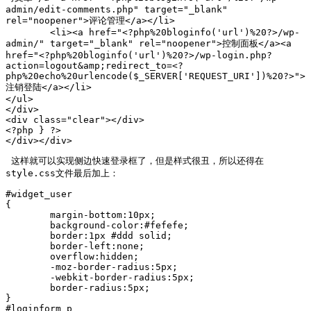
admin/edit-comments.php" target="_blank" 
rel="noopener">评论管理</a></li>

 	<li><a href="<?php%20bloginfo('url')%20?>/wp-
admin/" target="_blank" rel="noopener">控制面板</a><a 
href="<?php%20bloginfo('url')%20?>/wp-login.php?
action=logout&amp;redirect_to=<?
php%20echo%20urlencode($_SERVER['REQUEST_URI'])%20?>">
注销登陆</a></li>

</ul>

</div>

<div class="clear"></div>

<?php } ?>

</div></div>
 这样就可以实现侧边快速登录框了，但是样式很丑，所以还得在
style.css文件最后加上：
#widget_user

{

	margin-bottom:10px;

	background-color:#fefefe;

	border:1px #ddd solid;

	border-left:none;

	overflow:hidden;

	-moz-border-radius:5px;

	-webkit-border-radius:5px;

	border-radius:5px;

}

#loginform p
