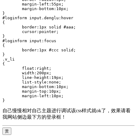
	margin-left:55px;

	margin-bottom:10px;

}

#loginform input.denglu:hover

{

	border:1px solid #aaa;

	cursor:pointer;

}

#loginform input:focus

{

	border:1px #ccc solid;

}

.v_li

{

	float:right;

	width:200px;

	line-height:19px;

	list-style:none;

	margin-bottom:10px;

	margin-top:10px;

	margin-left:10px;

自己慢慢相对自己主题进行调试该css样式就ok了，效果请看
我网站侧边最下方的登录框！
赏