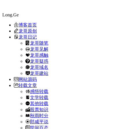
Long.Ge
博客首页
龙哥原创
龙哥日记
龙哥随笔
龙哥见解
龙哥感触
龙哥疑惑
龙哥域名
龙哥建站
网站源码
转载文章
感悟转载
文学转载
其他转载
股票知识
秋雨时分
郎咸平说
世间百态