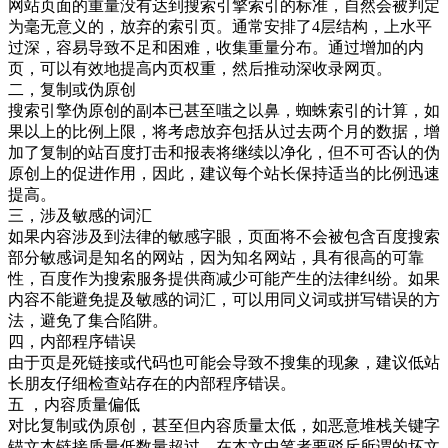
网站页面的重量没有达到搜索引擎索引的标准，自然会被判定
为毫无意义的，放弃的索引页。通常安排了4层结构，上水平
过深，容易导致不足和困难，收集重量分布。通过增加的内
页，可以有效地提高内页权重，然后推动深收录网页。
二，复制或伪原创
搜索引擎伪原创的副本已甚至嗤之以鼻，蜘蛛索引的计算，如
果以上的比例上限，将考虑放弃包括从过去两个月的数据，增
加了复制的站百度打击和报表将继续以净化，但不可否认的伪
原创上的促进作用，因此，建议每个站长保持适当的比例迅速
提高。
三，涉及敏感的词汇
如果内容涉及到法律的敏感字眼，页面将不会被包含百度搜索
部分敏感词是知名的网站，因为知名网站，具有很高的可靠
性，百度作为搜索服务提供商减少可能产生的法律纠纷。如果
内容不能避免提及敏感的词汇，可以用同义词或拼写错误的方
法，避免了集合陷阱。
四，内部程序错误
由于页是死链接或代码也可能会导致不搜集的现象，建议低站
长朋友仔细检查站存在的内部程序错误。
五 ，内容质量偏低
对比复制或伪原创，甚至但内容质量太低，如恶意堆栈关键字
锚文本链接质量低数量超过。在本文中笔者要驳斥所谓的坏文