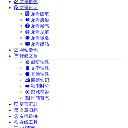
龙哥原创
龙哥日记
龙哥随笔
龙哥感触
龙哥疑惑
龙哥见解
龙哥域名
龙哥建站
网站源码
转载文章
感悟转载
文学转载
其他转载
股票知识
秋雨时分
郎咸平说
世间百态
留言汇总
文章归档
友情链接
在线工具