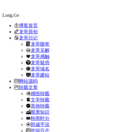
Long.Ge
博客首页
龙哥原创
龙哥日记
龙哥随笔
龙哥见解
龙哥感触
龙哥疑惑
龙哥域名
龙哥建站
网站源码
转载文章
感悟转载
文学转载
其他转载
股票知识
秋雨时分
郎咸平说
世间百态