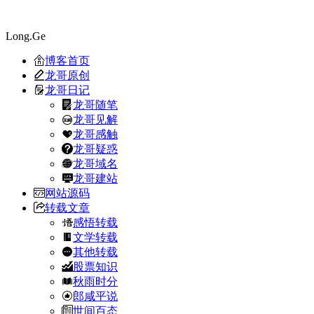
Long.Ge
博客首页
龙哥原创
龙哥日记
龙哥随笔
龙哥见解
龙哥感触
龙哥疑惑
龙哥域名
龙哥建站
网站源码
转载文章
感悟转载
文学转载
其他转载
股票知识
秋雨时分
郎咸平说
世间百态