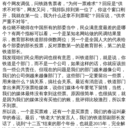
有个网友调侃，问铁路售票者，“为何一票难求”？回应是“供
求不对等”，网友又问，“我排队排到第一位了，你这个窗口刚
开，我就在第一位，我为什么还拿不到票呢”？回应说，“供求
严重不对等”。
各位晓不晓得在中国所有的部委当中，民众满意度最差的是哪
个？有两个指标可以看，一个是某知名网站做的民调结果显
示，教育部和铁道部排倒数两位；另一个是全国人大的代表给
各个部委的部长投票，反对票数第一的是教育部长，第二的是
铁道部长。
我发现咱们民众用的词也很有意思，叫铁道部门，就是说，你
铁道是个部门，而不是一个公司，如果这样的话，你就应该担
当一些公共责任。但现在的问题是我们的部门越来越像公司，
我们的公司倒越来越像部门了。这些部门一定要留出一些票，
用来做什么？搞关系，搞社会关系。最近有消息说，铁道部门
拿出来两万张票给媒体，说你们媒体今年要笔下留情，当然，
我们的媒体最终没有拿到这些票。原因很简单，也很搞笑，就
是因为我们的媒体没有买他们的账，批评得比较激烈，所以拿
不到票。
所以说，一个是买票难，还有一个是买票贵，我们的春运叫豪
华的春运。最后，“铁老大”的发言人，我们的铁道部副部长发
话了，说到“十二五”结束的那个年份，也就是2015年，完全解