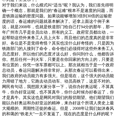
对于我们来说，什么模式叫“适当”呢？我认为，我们首先得明
确一个概念，那就是我们的“春运难”根本不是速度的问题，而
是铁路运输的密度问题。如果说能够增加3倍到30倍的运输密
度的话，春运难的问题就基本解决了。还拿上面这个例子来
说，就是2008年，也就是铁道部门给自己打94分的那年，那一
年广州市几乎是全员出动，所有的义工、政府官员都出动，一
起帮助这些外来务工人员上火车，而且他们的态度真的是非常
好。各位是不是觉得奇怪？其实也没什么好奇怪的，只是因为
铁路部门的人接到了命令，命令他们必须得对这些外来务工人
员态度好。所以他们的态度才这么好，你问到什么，他都告诉
你。然后任何一列火车，只要是在你回家的方向上的，只要是
有位置的，你凭一张车票都可以上。那次就相当于是一个政府
总动员，春运问题解决得非常好。从那次春运可以看得出来，
我们政府的动员能力有多强大。但是现在，这个强大的动员能
力用错了地方，它跑去动员动车、动员高铁了，这是不对的。
网民有句话，我想跟大家分享一下，说你办好奥运呢，不算真
牛，你办好亚运呢，也不算真牛，你什么时候办好春运了，你
才是真牛。其实这也是网民对我们的殷切期望。他们期望我们
能以办好奥运和办好亚运的精神，来办好这个所谓人类史上最
大规模的、周期性迁徙的春运。但是，2008年让我们如沐春风
的和蔼的“铁老大”一去不复返了。现在的态度是什么样的呢？