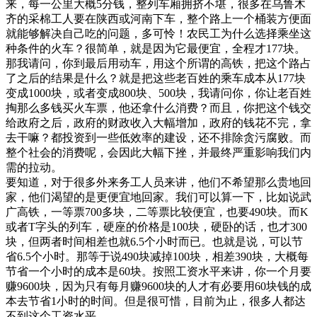
来，每一公里大概5分钱，整列车厢拥挤不堪，很多在乌鲁木
齐的采棉工人要在陕西或河南下车，整个路上一个桶装方便面
就能够解决自己吃的问题，多可怜！农民工为什么选择乘坐这
种条件的火车？很简单，就是因为它最便宜，全程才177块。
那我请问，你到最后用动车，用这个所谓的高铁，把这个路占
了之后的结果是什么？就是把这些老百姓的乘车成本从177块
变成1000块，或者变成800块、500块，我请问你，你让老百姓
掏那么多钱买火车票，他还拿什么消费？而且，你把这个钱交
给政府之后，政府的财政收入大幅增加，政府的钱花不完，拿
去干嘛？都投资到一些低效率的建设，还不排除贪污腐败。而
整个社会的消费呢，会因此大幅下挫，并最终严重影响我们内
需的拉动。
要知道，对于很多外来务工人员来讲，他们不希望那么贵地回
家，他们渴望的是更便宜地回家。我们可以算一下，比如说武
广高铁，一等票700多块，二等票比较便宜，也要490块。而K
或者T字头的列车，硬座的价格是100块，硬卧的话，也才300
块，但两者时间相差也就6.5个小时而已。也就是说，可以节
省6.5个小时。那等于说490块减掉100块，相差390块，大概每
节省一个小时的成本是60块。按照工资水平来讲，你一个月要
赚9600块，因为只有每月赚9600块的人才有必要用60块钱的成
本去节省1小时的时间。但是很可惜，目前为止，很多人都达
不到这个工资水平。