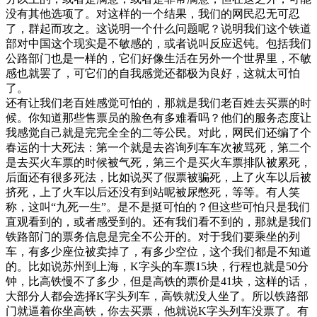
没有其他选项了。对这样的一个结果，我们的网民忍无可忍
了，群起而攻之。这说明一个什么问题呢？说明我们这个铁道
部对中国这个现实是不敏感的，或者说叫反应迟钝。包括我们
公路部门也是一样的，它们好像生活在另外一个世界里，不敏
感也就罢了，可它们的自我感觉还都极为良好，这就太可怕
了。
还有让我们老百姓感觉可怕的，那就是我们老百姓去买票的时
候。你知道那些售票员的脸色有多难看吗？他们的服务态度让
我感觉自己就是完完全全的二等公民。对此，网民们还编了个
春运的十大死法：第一个就是去咨询列车车次被骂死，第二个
是去买火车票的时候被气死，第三个是买火车票排队被累死，
后面还有很多死法，比如说买了假票被骗死，上了火车以后被
挤死，上了火车以后还没有到站呢被尿憋死，等等。有人笑
称，这叫“九死一生”。是不是挺可怕的？但这些可怕只是我们
直观看到的，或者感受到的。还有我们看不到的，那就是我们
铁路部门的票务信息是完全不公开的。对于我们要乘坐的列
车，有多少座位被卖掉了，有多少空位，这个我们都是不知道
的。比如说苏州到上海，K字头的车票15块，行程也就是50分
钟，比高铁慢不了多少，但是高铁的票价是41块，这样的话，
大部分人都会选择K字头列车，高铁就没人坐了。所以铁路部
门就逼着你坐高铁，你去买票，他就说K字头列车没票了。有