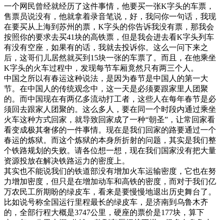
一个网民曾经就经历了这件事情，他要买一张K字头的车票，
售票员说没有，他就拿着录音笔说，好，我问你一句话，我现
在要买从上海到苏州的票，K字头的你告诉我没有票，那我会
按照你的要求去买41块的高铁票，但是我会进去看K字头列车
有没有空座，如果有的话，我就去投诉你。这么一问下来之
后，这哥们儿居然就买到15块一张的车票了。而且，在他乘坐
K字头的火车过程中，发现每节车厢竟然只有两三个人。
中国之所以有春运这种说法，是因为春节是中国人的第一大
节。在中国人的传统观念中，这一天是必须要跟家里人团聚
的。而中国现在有两亿多流动打工者，这些人在每年春节是必
须回去跟家人团聚的。这么多人，要在同一个时段内通过乘坐
火车这种方式回家，就导致回家成了一种“朝圣”，让常回家看
看变成极其奢侈的一件事情。现在是我们回家的路要通过一个
春运的炼狱。而这个炼狱的本身所折射的问题，其实是我们整
个铁路规划的失败。请各位想一想，现在我们国家没有把大量
资源投放在解决铁路运力的密度上。
其实也不能说我们的铁道部没有增加火车运输密度，它也在努
力增加密度，但只是在增加动车和高铁的密度，而对于我们亿
万农民工所期盼的绿皮车，看来是要慢慢地退出历史舞台了。
比如说号称全国运行里程最长的绿皮车，是济南到乌鲁木齐
的，全部行程大概是3747公里，硬座的票价是177块，算下