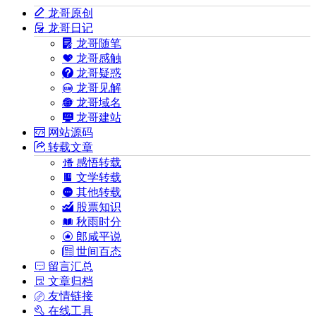
龙哥原创
龙哥日记
龙哥随笔
龙哥感触
龙哥疑惑
龙哥见解
龙哥域名
龙哥建站
网站源码
转载文章
感悟转载
文学转载
其他转载
股票知识
秋雨时分
郎咸平说
世间百态
留言汇总
文章归档
友情链接
在线工具