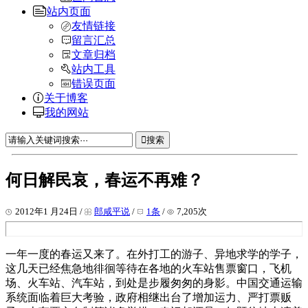
站内页面
友情链接
留言汇总
文章归档
站内工具
错误页面
关于博客
我的网站
搜索
何日解民哀，春运不再难？
2012年1 月24日 /
郎咸平说
/
1条
/
7,205次
一年一度的春运又来了。在外打工的游子、异地求学的学子，
这几天已经焦急地徘徊等待在各地的火车站售票窗口，飞机
场、火车站、汽车站，到处是步履匆匆的身影。中国交通运输
系统面临着巨大考验，政府相继出台了增加运力、严打票贩