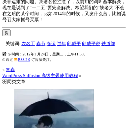
决春运难的问题。我请各位注意了，以前用的词叫基本解决，
现在是说到了“十二五”要完全解决。希望我们的“铁老大”不会
在之后的某个时间，比如2014年的时候，又发什么言，比如说
号召大家摇号买票！
赏
关键词:
农名工
春节
春运
过年
郎咸平
郎咸平说
铁道部
时间：2012年1 月24日，星期二，上午11:53。
通过
RSS 2.0
订阅源关注。
«
青春
WordPress Suffusion 高级主题使用教程
»
同类文章