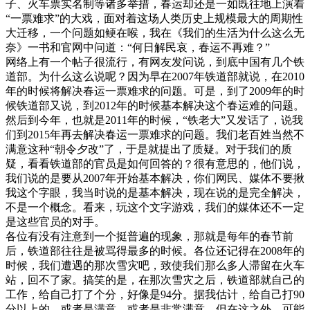
子、火车票实名制等诸多举措，春运却还是一如既往地上演着
“一票难求”的大戏，面对着这场人类历史上规模最大的周期性
大迁移，一个问题如鲠在喉，我在《我们的生活为什么这么无
奈》一书和官网中问道：“何日解民哀，春运不再难？”
网络上有一个帖子很流行，有网友发问说，到底中国有几个铁
道部。为什么这么说呢？因为早在2007年铁道部就说，在2010
年的时候将解决春运一票难求的问题。可是，到了2009年的时
候铁道部又说，到2012年的时候基本解决这个春运难的问题。
然后到今年，也就是2011年的时候，“铁老大”又发话了，说我
们到2015年再去解决春运一票难求的问题。我们老百姓当然不
满意这种“朝令夕改”了，于是就提出了质疑。对于我们的质
疑，看看铁道部的官员是如何回答的？很有意思的，他们说，
我们说的是要从2007年开始基本解决，你们网民、媒体不要揪
我这个字眼，我当时说的是基本解决，现在说的是完全解决，
不是一个概念。看来，玩这个文字游戏，我们的媒体还不一定
是这些官员的对手。
各位有没有注意到一个挺普遍的现象，那就是每年的春节前
后，铁道部往往是被骂得最多的时候。各位还记得在2008年的
时候，我们遭遇的那次雪灾吧，致使我们那么多人滞留在火车
站，回不了家。搞笑的是，在那次雪灾之后，铁道部就自己的
工作，给自己打了个分，好像是94分。据我估计，给自己打90
分以上的，或者是满意，或者是非常满意，但在这之外，可能