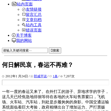
站内页面
友情链接
留言汇总
文章归档
站内工具
错误页面
关于博客
我的网站
搜索
何日解民哀，春运不再难？
2012年1 月24日 /
郎咸平说
/
1条
/
7,207次
一年一度的春运又来了。在外打工的游子、异地求学的学子，
这几天已经焦急地徘徊等待在各地的火车站售票窗口，飞机
场、火车站、汽车站，到处是步履匆匆的身影。中国交通运输
系统面临着巨大考验，政府相继出台了增加运力、严打票贩