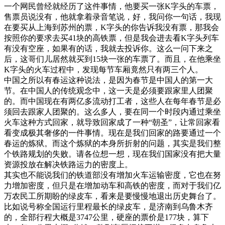
一个网民曾经就经历了这件事情，他要买一张K字头的车票，
售票员说没有，他就拿着录音笔说，好，我问你一句话，我现
在要买从上海到苏州的票，K字头的你告诉我没有票，那我会
按照你的要求去买41块的高铁票，但是我会进去看K字头列车
有没有空座，如果有的话，我就去投诉你。这么一问下来之
后，这哥们儿居然就买到15块一张的车票了。而且，在他乘坐
K字头的火车过程中，发现每节车厢竟然只有两三个人。
中国之所以有春运这种说法，是因为春节是中国人的第一大
节。在中国人的传统观念中，这一天是必须要跟家里人团聚
的。而中国现在有两亿多流动打工者，这些人在每年春节是必
须回去跟家人团聚的。这么多人，要在同一个时段内通过乘坐
火车这种方式回家，就导致回家成了一种“朝圣”，让常回家看
看变成极其奢侈的一件事情。现在是我们回家的路要通过一个
春运的炼狱。而这个炼狱的本身所折射的问题，其实是我们整
个铁路规划的失败。请各位想一想，现在我们国家没有把大量
资源投放在解决铁路运力的密度上。
其实也不能说我们的铁道部没有增加火车运输密度，它也在努
力增加密度，但只是在增加动车和高铁的密度，而对于我们亿
万农民工所期盼的绿皮车，看来是要慢慢地退出历史舞台了。
比如说号称全国运行里程最长的绿皮车，是济南到乌鲁木齐
的，全部行程大概是3747公里，硬座的票价是177块，算下