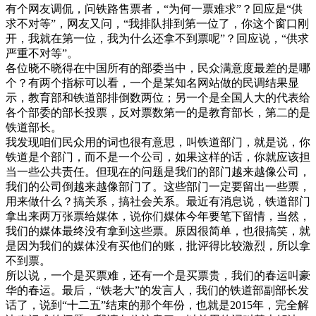
有个网友调侃，问铁路售票者，“为何一票难求”？回应是“供
求不对等”，网友又问，“我排队排到第一位了，你这个窗口刚
开，我就在第一位，我为什么还拿不到票呢”？回应说，“供求
严重不对等”。
各位晓不晓得在中国所有的部委当中，民众满意度最差的是哪
个？有两个指标可以看，一个是某知名网站做的民调结果显
示，教育部和铁道部排倒数两位；另一个是全国人大的代表给
各个部委的部长投票，反对票数第一的是教育部长，第二的是
铁道部长。
我发现咱们民众用的词也很有意思，叫铁道部门，就是说，你
铁道是个部门，而不是一个公司，如果这样的话，你就应该担
当一些公共责任。但现在的问题是我们的部门越来越像公司，
我们的公司倒越来越像部门了。这些部门一定要留出一些票，
用来做什么？搞关系，搞社会关系。最近有消息说，铁道部门
拿出来两万张票给媒体，说你们媒体今年要笔下留情，当然，
我们的媒体最终没有拿到这些票。原因很简单，也很搞笑，就
是因为我们的媒体没有买他们的账，批评得比较激烈，所以拿
不到票。
所以说，一个是买票难，还有一个是买票贵，我们的春运叫豪
华的春运。最后，“铁老大”的发言人，我们的铁道部副部长发
话了，说到“十二五”结束的那个年份，也就是2015年，完全解