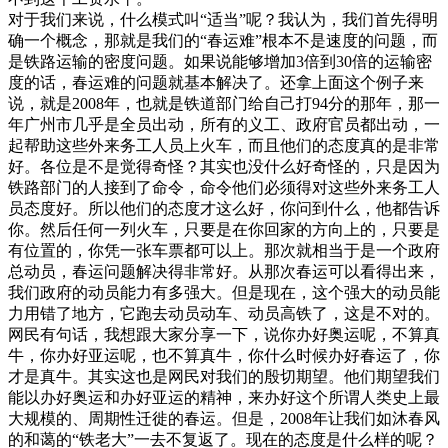
对于我们来说，什么模式叫“适当”呢？我认为，我们首先得明
确一个概念，那就是我们的“春运难”根本不是速度的问题，而
是铁路运输的密度问题。如果说能够增加3倍到30倍的运输密
度的话，春运难的问题就基本解决了。还拿上面这个例子来
说，就是2008年，也就是铁道部门给自己打94分的那年，那一
年广州市几乎是全员出动，所有的义工、政府官员都出动，一
起帮助这些外来务工人员上火车，而且他们的态度真的是非常
好。各位是不是觉得奇怪？其实也没什么好奇怪的，只是因为
铁路部门的人接到了命令，命令他们必须得对这些外来务工人
员态度好。所以他们的态度才这么好，你问到什么，他都告诉
你。然后任何一列火车，只要是在你回家的方向上的，只要是
有位置的，你凭一张车票都可以上。那次就相当于是一个政府
总动员，春运问题解决得非常好。从那次春运可以看得出来，
我们政府的动员能力有多强大。但是现在，这个强大的动员能
力用错了地方，它跑去动员动车、动员高铁了，这是不对的。
网民有句话，我想跟大家分享一下，说你办好奥运呢，不算真
牛，你办好亚运呢，也不算真牛，你什么时候办好春运了，你
才是真牛。其实这也是网民对我们的殷切期望。他们期望我们
能以办好奥运和办好亚运的精神，来办好这个所谓人类史上最
大规模的、周期性迁徙的春运。但是，2008年让我们如沐春风
的和蔼的“铁老大”一去不复返了。现在的态度是什么样的呢？