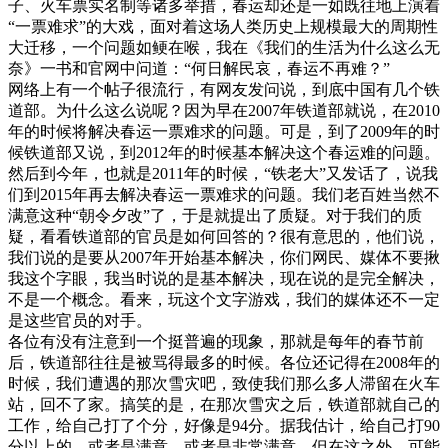
子、火车票实名制等诸多举措，春运却还是一如既往地上演着
“一票难求”的大戏，面对着这场人类历史上规模最大的周期性
大迁移，一个问题如鲠在喉，我在《我们的生活为什么这么无
奈》一书和官网中问道：“何日解民哀，春运不再难？”
网络上有一个帖子很流行，有网友发问说，到底中国有几个铁
道部。为什么这么说呢？因为早在2007年铁道部就说，在2010
年的时候将解决春运一票难求的问题。可是，到了2009年的时
候铁道部又说，到2012年的时候基本解决这个春运难的问题。
然后到今年，也就是2011年的时候，“铁老大”又发话了，说我
们到2015年再去解决春运一票难求的问题。我们老百姓当然不
满意这种“朝令夕改”了，于是就提出了质疑。对于我们的质
疑，看看铁道部的官员是如何回答的？很有意思的，他们说，
我们说的是要从2007年开始基本解决，你们网民、媒体不要揪
我这个字眼，我当时说的是基本解决，现在说的是完全解决，
不是一个概念。看来，玩这个文字游戏，我们的媒体还不一定
是这些官员的对手。
各位有没有注意到一个挺普遍的现象，那就是每年的春节前
后，铁道部往往是被骂得最多的时候。各位还记得在2008年的
时候，我们遭遇的那次雪灾吧，致使我们那么多人滞留在火车
站，回不了家。搞笑的是，在那次雪灾之后，铁道部就自己的
工作，给自己打了个分，好像是94分。据我估计，给自己打90
分以上的，或者是满意，或者是非常满意，但在这之外，可能