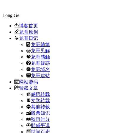
Long.Ge
博客首页
龙哥原创
龙哥日记
龙哥随笔
龙哥见解
龙哥感触
龙哥疑惑
龙哥域名
龙哥建站
网站源码
转载文章
感悟转载
文学转载
其他转载
股票知识
秋雨时分
郎咸平说
世间百态