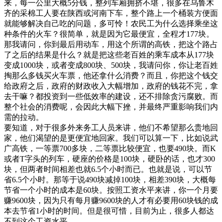
来，每一公里大概5分钱，整列车厢拥挤不堪，很多在乌鲁木
齐的采棉工人要在陕西或河南下车，整个路上一个桶装方便面
就能够解决自己吃的问题，多可怜！农民工为什么选择乘坐这
种条件的火车？很简单，就是因为它最便宜，全程才177块。
那我请问，你到最后用动车，用这个所谓的高铁，把这个路占
了之后的结果是什么？就是把这些老百姓的乘车成本从177块
变成1000块，或者变成800块、500块，我请问你，你让老百姓
掏那么多钱买火车票，他还拿什么消费？而且，你把这个钱交
给政府之后，政府的财政收入大幅增加，政府的钱花不完，拿
去干嘛？都投资到一些低效率的建设，还不排除贪污腐败。而
整个社会的消费呢，会因此大幅下挫，并最终严重影响我们内
需的拉动。
要知道，对于很多外来务工人员来讲，他们不希望那么贵地回
家，他们渴望的是更便宜地回家。我们可以算一下，比如说武
广高铁，一等票700多块，二等票比较便宜，也要490块。而K
或者T字头的列车，硬座的价格是100块，硬卧的话，也才300
块，但两者时间相差也就6.5个小时而已。也就是说，可以节
省6.5个小时。那等于说490块减掉100块，相差390块，大概每
节省一个小时的成本是60块。按照工资水平来讲，你一个月要
赚9600块，因为只有每月赚9600块的人才有必要用60块钱的成
本去节省1小时的时间。但是很可惜，目前为止，很多人都达
不到这个工资水平。