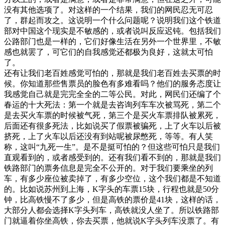
没有其他选项了。对这样的一个结果，我们的网民忍无可忍
了，群起而攻之。这说明一个什么问题呢？说明我们这个铁道
部对中国这个现实是不敏感的，或者说叫反应迟钝。包括我们
公路部门也是一样的，它们好像生活在另外一个世界里，不敏
感也就罢了，可它们的自我感觉还都极为良好，这就太可怕
了。
还有让我们老百姓感觉可怕的，那就是我们老百姓去买票的时
候。你知道那些售票员的脸色有多难看吗？他们的服务态度让
我感觉自己就是完完全全的二等公民。对此，网民们还编了个
春运的十大死法：第一个就是去咨询列车车次被骂死，第二个
是去买火车票的时候被气死，第三个是买火车票排队被累死，
后面还有很多死法，比如说买了假票被骗死，上了火车以后被
挤死，上了火车以后还没有到站呢被尿憋死，等等。有人笑
称，这叫“九死一生”。是不是挺可怕的？但这些可怕只是我们
直观看到的，或者感受到的。还有我们看不到的，那就是我们
铁路部门的票务信息是完全不公开的。对于我们要乘坐的列
车，有多少座位被卖掉了，有多少空位，这个我们都是不知道
的。比如说苏州到上海，K字头的车票15块，行程也就是50分
钟，比高铁慢不了多少，但是高铁的票价是41块，这样的话，
大部分人都会选择K字头列车，高铁就没人坐了。所以铁路部
门就逼着你坐高铁，你去买票，他就说K字头列车没票了。有