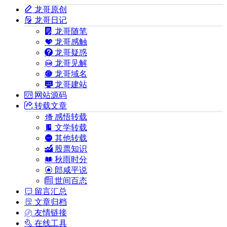
龙哥原创
龙哥日记
龙哥随笔
龙哥感触
龙哥疑惑
龙哥见解
龙哥域名
龙哥建站
网站源码
转载文章
感悟转载
文学转载
其他转载
股票知识
秋雨时分
郎咸平说
世间百态
留言汇总
文章归档
友情链接
在线工具