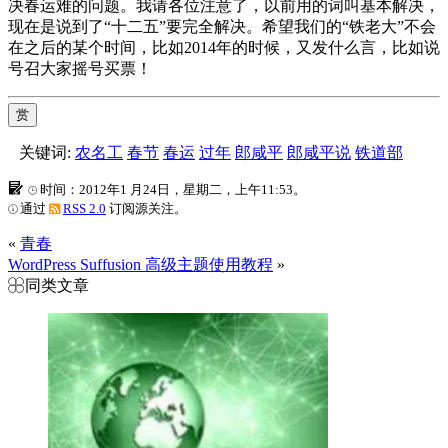
决春运难的问题。我请各位注意了，以前用的词叫基本解决，
现在是说到了“十二五”要完全解决。希望我们的“铁老大”不会
在之后的某个时间，比如2014年的时候，又发什么言，比如说
号召大家摇号买票！
赏
关键词:
农名工
春节
春运
过年
郎咸平
郎咸平说
铁道部
时间：2012年1 月24日，星期二，上午11:53。
通过
RSS 2.0
订阅源关注。
«
青春
WordPress Suffusion 高级主题使用教程
»
同类文章