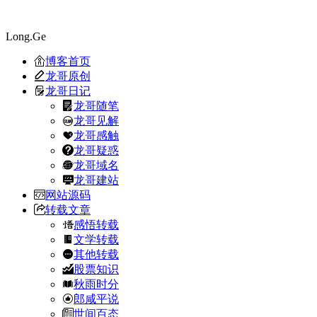
Long.Ge
博客首页
龙哥原创
龙哥日记
龙哥随笔
龙哥见解
龙哥感触
龙哥疑惑
龙哥域名
龙哥建站
网站源码
转载文章
感悟转载
文学转载
其他转载
股票知识
秋雨时分
郎咸平说
世间百态