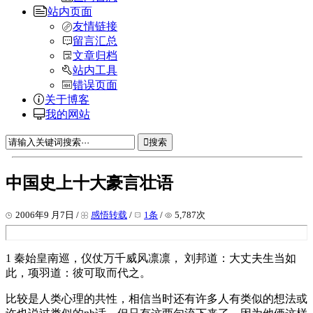
站内页面
友情链接
留言汇总
文章归档
站内工具
错误页面
关于博客
我的网站
搜索
中国史上十大豪言壮语
2006年9 月7日 /
感悟转载
/
1条
/
5,787次
1 秦始皇南巡，仪仗万千威风凛凛， 刘邦道：大丈夫生当如
此，项羽道：彼可取而代之。
比较是人类心理的共性，相信当时还有许多人有类似的想法或