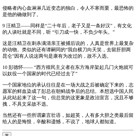
侵略者内心血淋淋几近变态的独白，令人不寒而栗，最恐怖的
是他的确做到了。
9 汪精卫——同样是“二十年后，老子又是一条好汉”，有文化
的人谈吐就是不同，听 “引刀成一快，不负少年头。”
这是汪精卫在刺杀满清亲王被捕后说的，人真是世界上最复杂
的动物。类似的还有谭嗣同的“我自横刀向天笑，去留肝胆两
昆仑”因有人说这两句是康有为改过的，故不入选。
10 彭德怀—— “西方殖民主义者在东方海岸架起几门火炮就可
以奴役一个国家的时代已经过去了”
一个国家地位的承认往往是在一场大战之后被确定下来的，志
愿军的鲜血染成了彭总在朝鲜战争后的总结。本想选中国人民
从此站起来了这一句，但总觉的这更象是政治宣言，况且不够
拽，不具文采故不选。
当然还有一些所谓豪言壮语，如超英，人有多大胆之类最后留
给人的是悔恨，辛酸和遗憾，不说了，地球人都知道。
赏