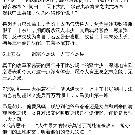
5 冉闵——冉闵战败被俘，慕容后斥责他：“汝奴仆下才，何
得妄称帝？”闵曰： “天下大乱，尔曹夷狄禽兽之类尤称帝，
况我中土英雄，何为不得称帝也！”
冉闵勇力堪比霸王，为阶下囚仍气势逼人，然为异姓夷狄将兼
假子二十余年，期间所杀汉人非少，其后弑君篡位，尽屠羯
族，反称夷狄为禽兽，若云卧薪尝胆，敌营二十年未免太长。
与吴三桂倒是决配。其言不配其行 。
6 王安石—— 祖宗不足法，人言不足畏。
真正的改革家需要的勇气并不比沙场上的猛士少，深渊地雷阵
之语表明今人对这一点深有体会。愿今人有王总之志之能，无
王总之果。
7 完颜亮—— 大柄若在手，清风满天下。万里车书尽混同，江
南岂有别疆封？提兵百万西湖上，立马吴山第一峰！
虽是胡儿，偏爱风骚，联想到他爷爷爸爸还是文盲和后来的满
族同化之快，女真对汉文化吸收之快是有遗传的。评价是典型
志大才疏 。
8 成吉思汗—— “人生最大的快乐莫过于到处追杀敌人，抢夺
他们的土地财富，听着他们的妻儿哭泣。”