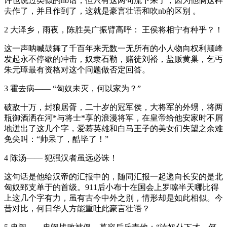
许也说过类似的nb话，但只有这两句流下来了，因为他俩这样
去作了，并且作到了，这就是豪言壮语和吹nb的区别 。
2 大泽乡，雨夜，陈胜吴广振臂高呼： 王侯将相宁有种乎？！
这一声呐喊鼓舞了千百年来无数一无所有的小人物向权利颠峰
发起永不停歇的冲击，奴隶石勒，赌徒刘裕，盐贩黄巢，乞丐
朱元璋最有资格对这个问题做否定回答。
3 霍去病—— “匈奴未灭，何以家为？”
破敌十万，封狼居胥，二十岁的冠军侯，大将军的外甥，将两
瓶御酒洒在河*与将士*享的浪漫将军，在皇帝给他安家时不屑
地迸出了这几个字，爱慕英雄和白马王子的美女们失望之余难
免尖叫：“帅呆了，酷毕了！”
4 陈汤—— 犯强汉者虽远必诛！
这句话是他给汉帝的汇报中的，随同汇报一起递向长安的是北
匈奴郅支单于的首级。911后小布十在国会上罗嗦半天哪比得
上这几个字有力，虽有古今中外之别，情形却是如此相似。今
昔对比，何日华人方能重吐此豪言壮语？