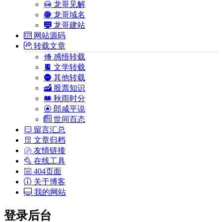
龙哥见解
龙哥域名
龙哥建站
网站源码
转载文章
感悟转载
文学转载
其他转载
股票知识
秋雨时分
郎咸平说
世间百态
留言汇总
文章归档
友情链接
在线工具
404页面
关于博客
我的网站
登录后台