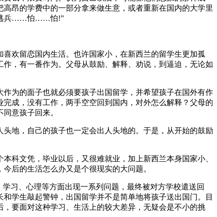
把高昂的学费中的一部分拿来做生意，或者重新在国内的大学里
兵……怕……怕!”
加喜欢留恋国内生活。也许国家小，在新西兰的留学生更加孤
工作，有一番作为。父母从鼓励、解释、劝说，到逼迫，无论如
大作为的面子也就必须要孩子出国留学，并希望孩子在国外有作
业完成，没有工作，两手空空回到国内，对外怎么解释？父母的
不同意孩子回来。
人头地，自己的孩子也一定会出人头地的。于是，从开始的鼓励
个本科文凭，毕业以后，又很难就业，加上新西兰本身国家小、
，今后的生活怎么办又是个很现实的大问题。
、学习、心理等方面出现一系列问题，最终被对方学校遣送回
长和学生敲起警钟，出国留学并不是简单地将孩子送出国门。目
后，要面对这种学习、生活上的较大差异，无疑会是不小的挑