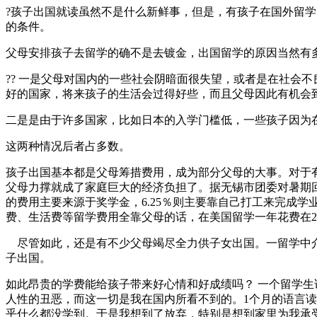
?孩子出国就读虽然不是什么新鲜事，但是，有孩子在国外留
的条件。
父母安排孩子去留学的确不是去镀金，出国留学的原因当然有
?? 一是父母对国内的一些社会阴暗面很失望，或者是在社会
好的国家，将来孩子的生活会过得好些，而且父母因此有机会
二是是由于许多国家，比如日本的入学门槛低，一些孩子因为
这两种情况后者占多数。
孩子出国基本都是父母筹措费用，成为部分父母的大事。对于
父母力撑就成了家庭巨大的经济负担了。据无锡市团委对暑期回家
的费用主要来源于奖学金，6.25％则主要靠自己打工来完成
费、生活费等留学费用全靠父母的话，在美国留学一年花费在2
尽管如此，还是有不少父母竭尽全力供子女出国。一留学中介
子出国。
如此昂贵的学费能给孩子带来好心情和好成绩吗？ 一个留学生
人性的丑恶，而这一切是我在国内所看不到的。1个月的语言读
乎什么都没学到。于是我想到了放弃，特别是想到家里为我承