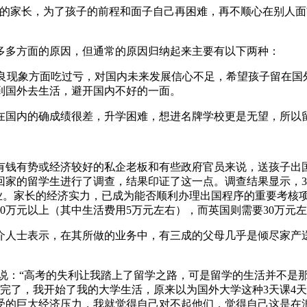
学的家长，为了孩子的前程和面子自己再困难，再不顺心在别人
多多方面的原因，但通常的原因归纳起来主要有以下两种：
不良现象方面吃过亏，对国内未来发展信心不足，希望孩子留在
到国外去生活，避开国内不好的一面。
在国内的确成绩很差，升学困难，想进名牌学校更是无望，所以留
有钱有势或经济较好的私企老板和有些政府官员来说，送孩子出
的留学生进行了调查，结果印证了这一点。调查结果显示，3/4
学业。家长的经济实力，已成为能否顺利办理出国程序的重要考核
0万元以上（其中生活费用5万元左右），而英国则需要30万元
人士表示，在其所做的业务中，有三成的父母几乎是倾尽家产送
说：“高考的失利让我踏上了留学之路，可是留学的生活并不是
完了，我开始了我的大学生活，原来以为国外大学这种3天课4
受的巨大经济压力，我就觉得自己对不起他们，觉得自己这是在