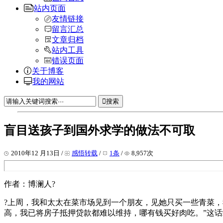
站内页面
友情链接
留言汇总
文章归档
站内工具
错误页面
关于博客
我的网站
搜索
盲目送孩子到国外求学的做法不可取
2010年12 月13日 /
感悟转载
/
1条
/
8,957次
作者：博澜人?
?上周，我和太太在菜市场见到一个朋友，见她只买一些青菜，
高，我已将房子抵押贷款都难以维持，哪有钱买好肉吃。”这