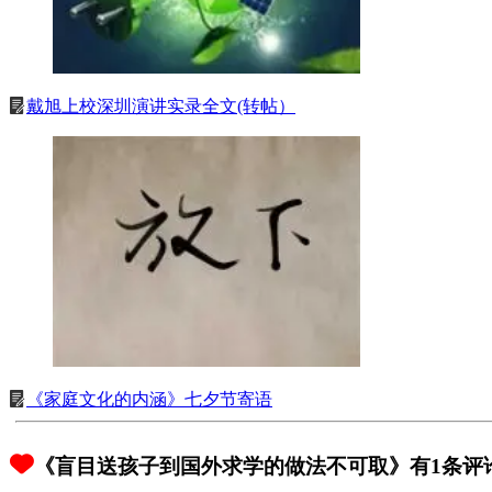
戴旭上校深圳演讲实录全文(转帖）
《家庭文化的内涵》七夕节寄语
《盲目送孩子到国外求学的做法不可取》有1条评