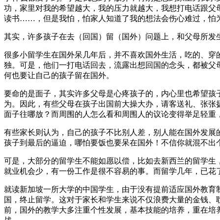
功，家里对我的希望越大，我的压力就越大，我想打电话跟父
读书……，但是我怕，怕家人知道了我的想法会伤心难过，怕为
其实，许多孩子在去（回国）留（国外）问题上，和父母所发
很多小留学生在国外呆几年后，并不喜欢国外生活，吃的、穿
独。可是，他们一打电话回去，流露出想回国的念头，都被父
何也要让自己的孩子留在国外。
要命的是面子，其实许多父母是心疼孩子的，内心里也希望孩
为。因此，有些父母在孩子出国前大操大办，请客送礼、张张
面子往哪放？而周围的人怎么看和周围人的议论变得举足轻重
有些家长则认为，自己的孩子不比别人差，别人能在国外发展
孩子到最后的逼迫，哪怕要饭也要呆在国外！不信你就混不出
可是，大部分的留学生不能如愿以偿，比如去新西兰的留学生
就业机会少，有一份工作是很不容易的事。而留学几年，已花
就读新加坡一所大学的中国学生，由于没有提前适应国外教育
国，终止留学。这对于家长和学生来说不仅浪费大量的金钱、
前，国外的教学大多注重个性发展，基本技能的培养，重在培