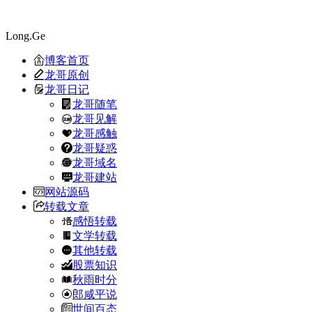
Long.Ge
博客首页
龙哥原创
龙哥日记
龙哥随笔
龙哥见解
龙哥感触
龙哥疑惑
龙哥域名
龙哥建站
网站源码
转载文章
感悟转载
文学转载
其他转载
股票知识
秋雨时分
郎咸平说
世间百态