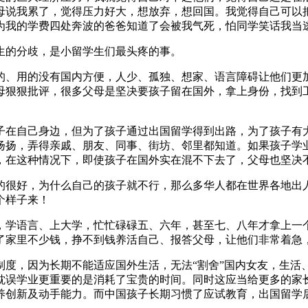
母说我累了，觉得压力好大，想放弃，想回国。我觉得自己可以
我的学费四处奔波的爸爸知道了会被我气死，怕同学笑话我当逃
生的分歧，是小留学生们最头疼的事。
的、用的没有国内方便，人少、孤独、想家、语言障碍让他们更
母狠狠批评，很多父母是坚决要孩子留在国外，拿上身份，找到
子在自己身边，但为了孩子通过出国留学得到出路，为了孩子有
扬扬，弄得亲戚、朋友、同事、街坊、邻里都知道。如果孩子学
，在这种情况下，即使孩子在国外实在混不下去了，父母也坚决
的很好，为什么自己的孩子就不行，那么多华人都在世界各地出
个样子来！
，学语言、上大学，忙忙碌碌五、六年，甚至七、八年才拿上一
了家里不少钱，挣不到钱养活自己、报答父母，让他们非常着急
制度，因为长期不能适应国外生活，无法“割舍”国内女友，生活
耽误学业更重要的是消耗了宝贵的时间。同时这应当给更多的家
养创新及动手能力。而中国孩子长期习惯了应试教育，出国留学