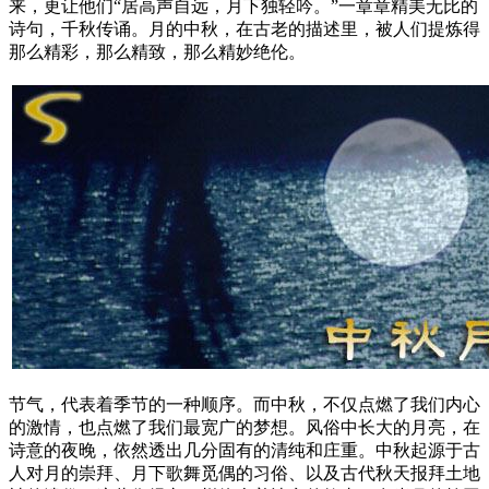
来，更让他们“居高声自远，月下独轻吟。”一章章精美无比的
诗句，千秋传诵。月的中秋，在古老的描述里，被人们提炼得
那么精彩，那么精致，那么精妙绝伦。
节气，代表着季节的一种顺序。而中秋，不仅点燃了我们内心
的激情，也点燃了我们最宽广的梦想。风俗中长大的月亮，在
诗意的夜晚，依然透出几分固有的清纯和庄重。中秋起源于古
人对月的崇拜、月下歌舞觅偶的习俗、以及古代秋天报拜土地