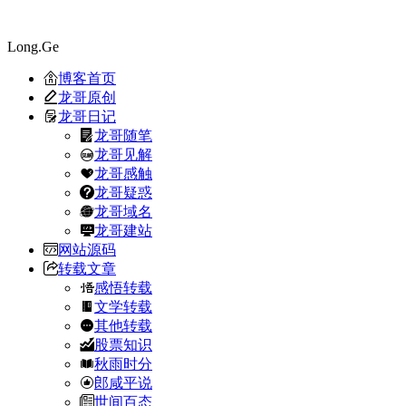
Long.Ge
博客首页
龙哥原创
龙哥日记
龙哥随笔
龙哥见解
龙哥感触
龙哥疑惑
龙哥域名
龙哥建站
网站源码
转载文章
感悟转载
文学转载
其他转载
股票知识
秋雨时分
郎咸平说
世间百态