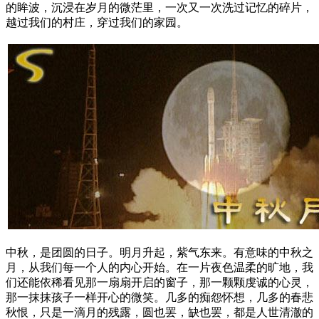
的眸波，沉浸在岁月的微茫里，一次又一次洗过记忆的碎片，
越过我们的村庄，穿过我们的家园。
中秋，是团圆的日子。明月升起，紫气东来。有意味的中秋之
月，从我们每一个人的内心开始。在一片夜色温柔的旷地，我
们还能依稀看见那一扇扇开启的窗子，那一颗颗虔诚的心灵，
那一抹抹孩子一样开心的微笑。几多的痴怨怀想，几多的春悲
秋恨，只是一滴月的残露，圆也罢，缺也罢，都是人世清澈的