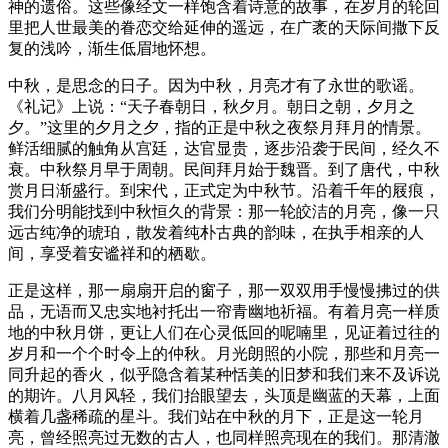
神的遗俗。这些像经文一样饱含着诗意的故事，在岁月的轮回
里把人世最美的眷恋交给延伸的遥远，在广袤的天际间撒下反
复的浅吟，渐生低眉地怀想。
中秋，是思念的日子。因为中秋，月亮才有了永世的歌谣。
《礼记》上说：“天子春朝日，秋夕月。朝日之朝，夕月之
夕。”这里的夕月之夕，指的正是中秋之夜祭月拜月的情景。
鲜活细腻的触角从宫廷，达官显贵，逐步沿袭于民间，经久不
衰。中秋祭月早于周朝。民间拜月始于魏晋。到了唐代，中秋
赏月日渐盛行。到宋代，正式定为中秋节。沿着千年的屐痕，
我们分明能找到中秋恒久的背景：那一轮皎洁的月亮，像一只
远古纯净的琥珀，散发着纯朴古典的韵味，在执手相亲的人
间，享受着安谧祥和的栖歇。
正是这样，那一扇扇开启的窗子，那一双双用手慢慢拂过的供
品，无语而又忠实地衬托出一帘青幽地祈福。有着月亮一样质
地的中秋月饼，更让人们在心灵低回的呢喃里，见证着过往的
岁月和一个个时令上的仲秋。月光朗照的小院，那些和月亮一
同升起的香火，似乎隐含着某种恬美的旧梦和我们来不及诉说
的期许。八月风轻，我们抬眼望去，头顶是幽蓝的天幕，上面
横着几盏稀疏的星斗。我们站在中秋的月下，正是这一轮月
亮，曾经照亮过无数的古人，也同样照亮现在的我们。那清澈