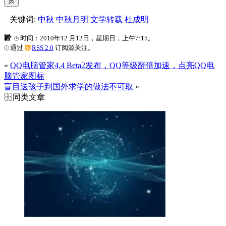
赏
关键词:
中秋
中秋月明
文学转载
杜成明
时间：2010年12 月12日，星期日，上午7:15。
通过
RSS 2.0
订阅源关注。
«
QQ电脑管家4.4 Beta2发布，QQ等级翻倍加速，点亮QQ电
脑管家图标
盲目送孩子到国外求学的做法不可取
»
同类文章