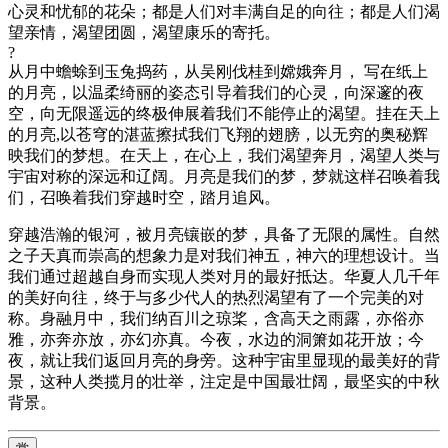
心灵和忧郁的花朵；都是人们对丰满自足的向往；都是人们渴
望亲情，渴望团圆，渴望康乐的寄托。
?
从月中蟾蜍到玉兔捣药，从吴刚伐桂到嫦娥奔月， 写在纸上
的月亮，以温柔绮丽的姿态引导着我们的心灵，向深邃的夜
空，向无限遥远的终极伸展着我们不能停止的渴望。挂在天上
的月亮,以苍穹的湛蓝擦拭我们飞翔的翅膀，以无穷的奥秘辉
映我们的梦想。在天上，在心上，我们渴望奔月，渴望人类与
宇宙对称的深远和辽阔。月亮是我们的梦，梦就这样召唤着我
们，召唤着我们穿越时空，踏月追风。
穿越浩瀚的银河，被月亮镶嵌的梦，具备了无限的属性。自然
之子天真而崇高的想象力是对我们神五，神六的理想设计。当
我们通过超越自身而实现人类对月的最好抵达。华夏人几千年
的美好向往，终于与多少代人的热烈渴望有了一个完美的对
称。身融月中，我们纳百川之琼桨，含高天之雨露，亦俗亦
雅，亦奔亦放，亦幻亦真。今夜，水边的洞箫如花开放；今
夜，就让我们返回月亮的身旁。这种宇宙里显现的最美好的背
景，这种人类揽月的壮举，注定是中国最壮阔，最坚实的中秋
背景。