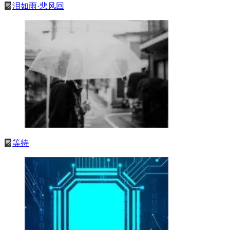
泪如雨·悲风回
等待