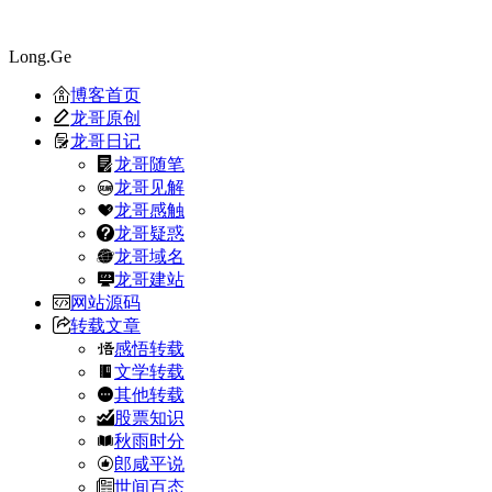
Long.Ge
博客首页
龙哥原创
龙哥日记
龙哥随笔
龙哥见解
龙哥感触
龙哥疑惑
龙哥域名
龙哥建站
网站源码
转载文章
感悟转载
文学转载
其他转载
股票知识
秋雨时分
郎咸平说
世间百态