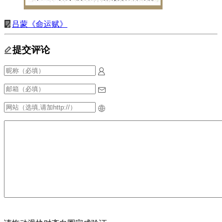
吕蒙《命运赋》
提交评论