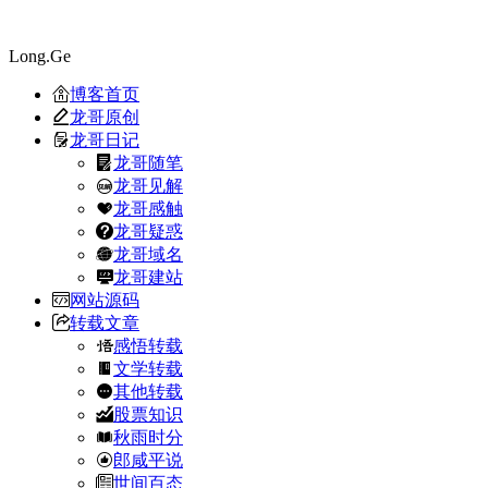
Long.Ge
博客首页
龙哥原创
龙哥日记
龙哥随笔
龙哥见解
龙哥感触
龙哥疑惑
龙哥域名
龙哥建站
网站源码
转载文章
感悟转载
文学转载
其他转载
股票知识
秋雨时分
郎咸平说
世间百态