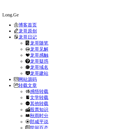
Long.Ge
博客首页
龙哥原创
龙哥日记
龙哥随笔
龙哥见解
龙哥感触
龙哥疑惑
龙哥域名
龙哥建站
网站源码
转载文章
感悟转载
文学转载
其他转载
股票知识
秋雨时分
郎咸平说
世间百态