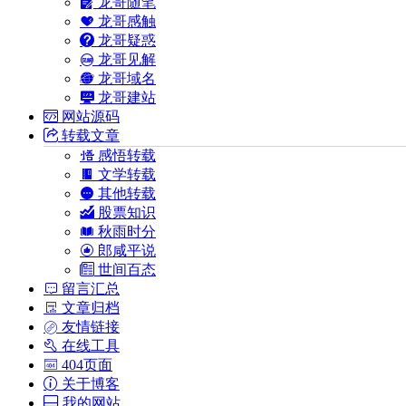
龙哥随笔
龙哥感触
龙哥疑惑
龙哥见解
龙哥域名
龙哥建站
网站源码
转载文章
感悟转载
文学转载
其他转载
股票知识
秋雨时分
郎咸平说
世间百态
留言汇总
文章归档
友情链接
在线工具
404页面
关于博客
我的网站