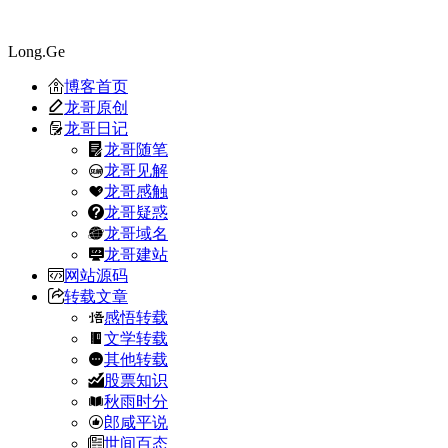
Long.Ge
博客首页
龙哥原创
龙哥日记
龙哥随笔
龙哥见解
龙哥感触
龙哥疑惑
龙哥域名
龙哥建站
网站源码
转载文章
感悟转载
文学转载
其他转载
股票知识
秋雨时分
郎咸平说
世间百态