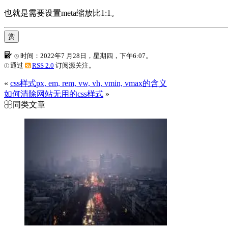
也就是需要设置meta缩放比1:1。
赏
时间：2022年7 月28日，星期四，下午6:07。
通过
RSS 2.0
订阅源关注。
«
css样式px, em, rem, vw, vh, vmin, vmax的含义
如何清除网站无用的css样式
»
同类文章