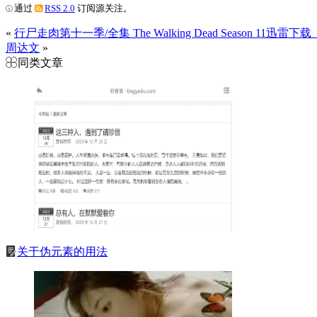
通过
RSS 2.0
订阅源关注。
«
行尸走肉第十一季/全集 The Walking Dead Season 11迅雷
周达文
»
同类文章
关于伪元素的用法