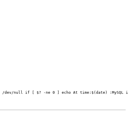
 /dev/null if [ $? -ne 0 ] echo At time:$(date) :MySQL i