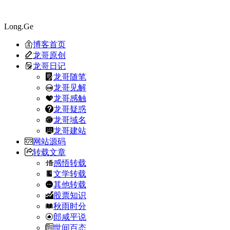
Long.Ge
博客首页
龙哥原创
龙哥日记
龙哥随笔
龙哥见解
龙哥感触
龙哥疑惑
龙哥域名
龙哥建站
网站源码
转载文章
感悟转载
文学转载
其他转载
股票知识
秋雨时分
郎咸平说
世间百态