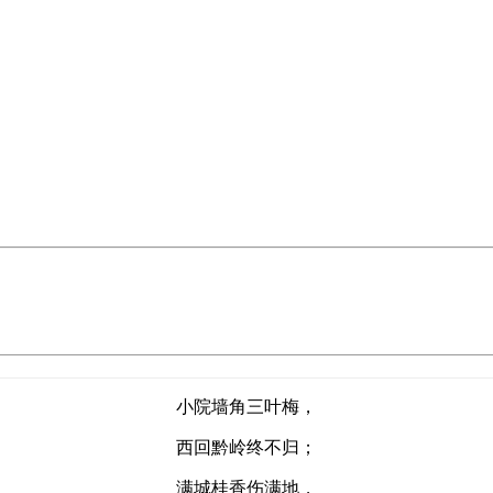
小院墙角三叶梅，
西回黔岭终不归；
满城桂香伤满地，