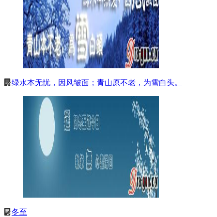
绿水本无忧，因风皱面；青山原不老，为雪白头。
冬至