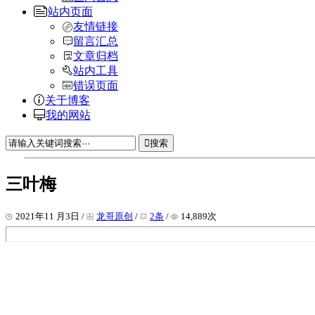
站内页面
友情链接
留言汇总
文章归档
站内工具
错误页面
关于博客
我的网站
搜索
三叶梅
2021年11 月3日 /
龙哥原创
/
2条
/
14,889次