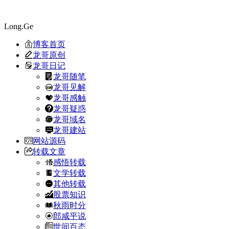
Long.Ge
博客首页
龙哥原创
龙哥日记
龙哥随笔
龙哥见解
龙哥感触
龙哥疑惑
龙哥域名
龙哥建站
网站源码
转载文章
感悟转载
文学转载
其他转载
股票知识
秋雨时分
郎咸平说
世间百态