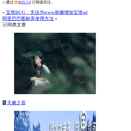
通过
RSS 2.0
订阅源关注。
«
宝塔BUG：无法为www前缀增加宝塔ssl
阿里巴巴图标库使用方法
»
同类文章
天籁之音