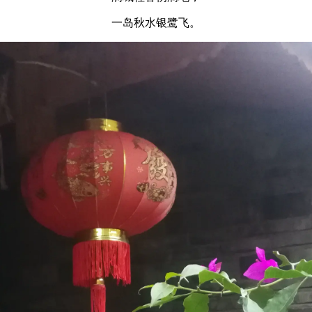
一岛秋水银鹭飞。