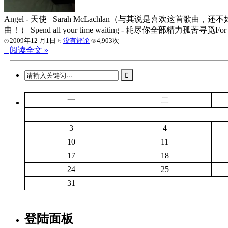
Angel - 天使 Sarah McLachlan（与其说是
曲！） Spend all your time waiting - 耗尽你全部精力孤苦寻觅For 
2009年12 月1日
没有评论
4,903次
阅读全文 »
一
二
3
4
10
11
17
18
24
25
31
登陆面板