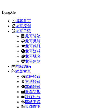
Long.Ge
博客首页
龙哥原创
龙哥日记
龙哥随笔
龙哥见解
龙哥感触
龙哥疑惑
龙哥域名
龙哥建站
网站源码
转载文章
感悟转载
文学转载
其他转载
股票知识
秋雨时分
郎咸平说
世间百态