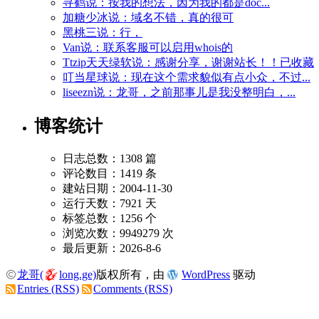
寻鹤说：按我的想法，因为我的都是doc...
加糖少冰说：域名不错，真的很可
黑桃三说：行，
Van说：联系客服可以启用whois的
Ttzip天天绿软说：感谢分享，谢谢站长！！已收藏
叮当星球说：现在这个需求貌似有点小众，不过...
liseezn说：龙哥，之前那事儿是我没整明白，...
博客统计
日志总数：1308 篇
评论数目：1419 条
建站日期：2004-11-30
运行天数：7921 天
标签总数：1256 个
浏览次数：9949279 次
最后更新：2026-8-6
龙哥(
long.ge)
版权所有，由
WordPress
驱动
Entries (RSS)
Comments (RSS)