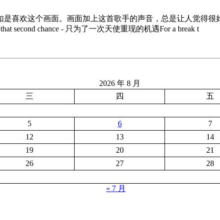
喜欢这首歌曲，还不如是喜欢这个画面。画面加上这首歌手的声音，总是让
that second chance - 只为了一次天使重现的机遇For a break t
2026 年 8 月
三
四
五
5
6
7
12
13
14
19
20
21
26
27
28
« 7 月