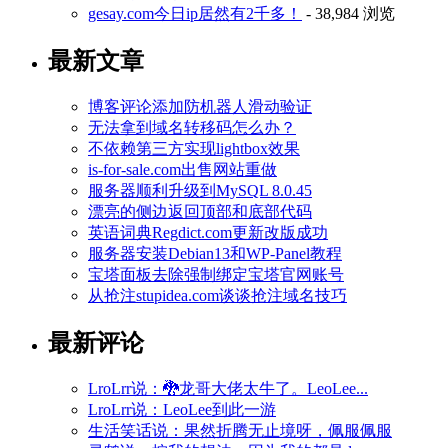
gesay.com今日ip居然有2千多！
- 38,984 浏览
最新文章
博客评论添加防机器人滑动验证
无法拿到域名转移码怎么办？
不依赖第三方实现lightbox效果
is-for-sale.com出售网站重做
服务器顺利升级到MySQL 8.0.45
漂亮的侧边返回顶部和底部代码
英语词典Regdict.com更新改版成功
服务器安装Debian13和WP-Panel教程
宝塔面板去除强制绑定宝塔官网账号
从抢注stupidea.com谈谈抢注域名技巧
最新评论
LroLrr说：🐉龙哥大佬太牛了。LeoLee...
LroLrr说：LeoLee到此一游
生活笑话说：果然折腾无止境呀，佩服佩服