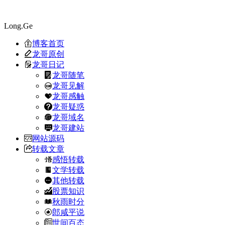
Long.Ge
博客首页
龙哥原创
龙哥日记
龙哥随笔
龙哥见解
龙哥感触
龙哥疑惑
龙哥域名
龙哥建站
网站源码
转载文章
感悟转载
文学转载
其他转载
股票知识
秋雨时分
郎咸平说
世间百态