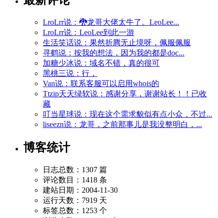
LroLrr说：🐉龙哥大佬太牛了。LeoLee...
LroLrr说：LeoLee到此一游
生活笑话说：果然折腾无止境呀，佩服佩服
寻鹤说：按我的想法，因为我的都是doc...
加糖少冰说：域名不错，真的很可
黑桃三说：行，
Van说：联系客服可以启用whois的
Ttzip天天绿软说：感谢分享，谢谢站长！！已收
藏
叮当星球说：现在这个需求貌似有点小众，不过...
liseezn说：龙哥，之前那事儿是我没整明白，...
博客统计
日志总数：1307 篇
评论数目：1418 条
建站日期：2004-11-30
运行天数：7919 天
标签总数：1253 个