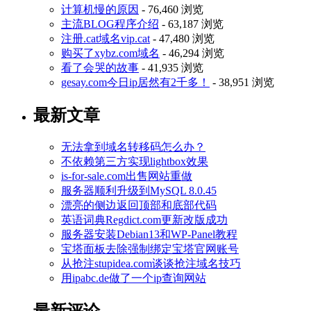
计算机慢的原因
- 76,460 浏览
主流BLOG程序介绍
- 63,187 浏览
注册.cat域名vip.cat
- 47,480 浏览
购买了xybz.com域名
- 46,294 浏览
看了会哭的故事
- 41,935 浏览
gesay.com今日ip居然有2千多！
- 38,951 浏览
最新文章
无法拿到域名转移码怎么办？
不依赖第三方实现lightbox效果
is-for-sale.com出售网站重做
服务器顺利升级到MySQL 8.0.45
漂亮的侧边返回顶部和底部代码
英语词典Regdict.com更新改版成功
服务器安装Debian13和WP-Panel教程
宝塔面板去除强制绑定宝塔官网账号
从抢注stupidea.com谈谈抢注域名技巧
用ipabc.de做了一个ip查询网站
最新评论