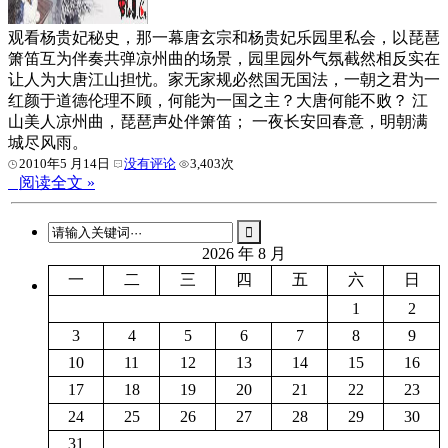
观看杨贵妃秘史，那一幕唐玄宗和杨贵妃乐园里私会，以琵琶
箫笛互为伴奏共弹凉州曲的场景，园里园外气氛截然相反实在
让人为大唐江山担忧。家无家规必然国无国法，一朝之君为一
红颜于道德伦理不顾，何能为一国之主？大唐何能不败？ 江
山美人凉州曲，琵琶声处伴箫笛； 一夜长安回春意，明朝满
城尽风雨。
2010年5 月14日
没有评论
3,403次
阅读全文 »
2026 年 8 月
一
二
三
四
五
六
日
1
2
3
4
5
6
7
8
9
10
11
12
13
14
15
16
17
18
19
20
21
22
23
24
25
26
27
28
29
30
31