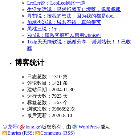
LroLrr说：LeoLee到此一游
生活笑话说：果然折腾无止境呀，佩服佩服
寻鹤说：按我的想法，因为我的都是doc...
加糖少冰说：域名不错，真的很可
黑桃三说：行，
Van说：联系客服可以启用whois的
Ttzip天天绿软说：感谢分享，谢谢站长！！已收
藏
博客统计
日志总数：1310 篇
评论数目：1421 条
建站日期：2004-11-30
运行天数：7923 天
标签总数：1263 个
浏览次数：9966592 次
最后更新：2026-8-10
龙哥(
long.ge)
版权所有，由
WordPress
驱动
Entries (RSS)
Comments (RSS)