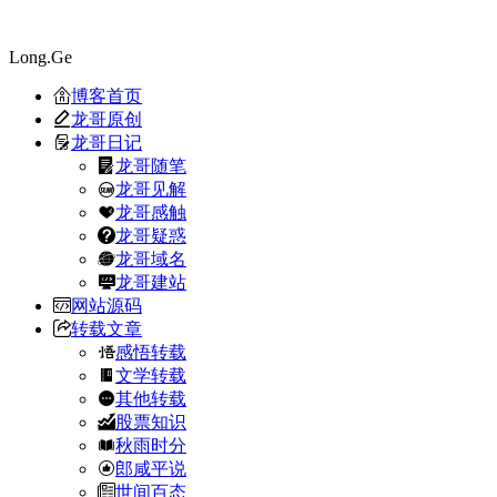
Long.Ge
博客首页
龙哥原创
龙哥日记
龙哥随笔
龙哥见解
龙哥感触
龙哥疑惑
龙哥域名
龙哥建站
网站源码
转载文章
感悟转载
文学转载
其他转载
股票知识
秋雨时分
郎咸平说
世间百态