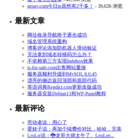
gesay.com今日ip居然有2千多！
- 39,026 浏览
最新文章
网址收录导航终于逐步成功
域名管理系统重构
博客评论添加防机器人滑动验证
无法拿到域名转移码怎么办？
不依赖第三方实现lightbox效果
is-for-sale.com出售网站重做
服务器顺利升级到MySQL 8.0.45
漂亮的侧边返回顶部和底部代码
英语词典Regdict.com更新改版成功
服务器安装Debian13和WP-Panel教程
最新评论
劳动者说：用心了
爱娃子说：再加个续费价对比，哈哈，完美
LroLrr说：🐉龙哥大佬太牛了。LeoLee...