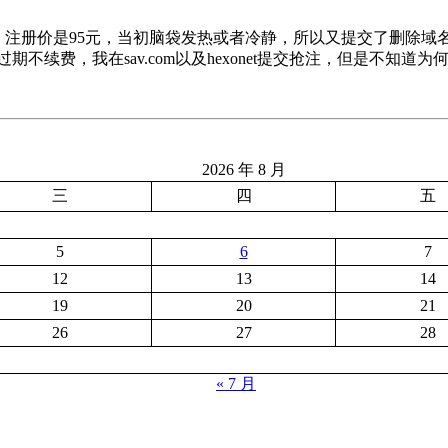
Titan.quest，注册价是95元，当初脑袋发热或者冷静，所以又
续费，我在sav.com以及hexonet提交抢注，但是不知道为何，被
2026 年 8 月
三
四
五
5
6
7
12
13
14
19
20
21
26
27
28
« 7 月