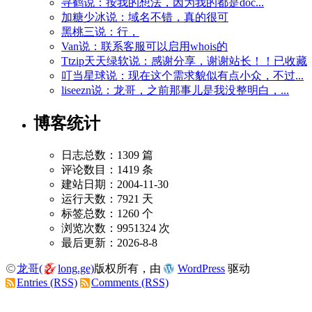
寻鹤说：按我的想法，因为我的都是doc...
加糖少冰说：域名不错，真的很可
黑桃三说：行，
Van说：联系客服可以启用whois的
Ttzip天天绿软说：感谢分享，谢谢站长！！已收藏
叮当星球说：现在这个需求貌似有点小众，不过...
liseezn说：龙哥，之前那事儿是我没整明白，...
博客统计
日志总数：1309 篇
评论数目：1419 条
建站日期：2004-11-30
运行天数：7921 天
标签总数：1260 个
浏览次数：9951324 次
最后更新：2026-8-8
龙哥(
long.ge)
版权所有，由
WordPress
驱动
Entries (RSS)
Comments (RSS)