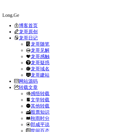
Long.Ge
博客首页
龙哥原创
龙哥日记
龙哥随笔
龙哥见解
龙哥感触
龙哥疑惑
龙哥域名
龙哥建站
网站源码
转载文章
感悟转载
文学转载
其他转载
股票知识
秋雨时分
郎咸平说
世间百态