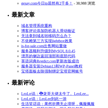
gesay.com今日ip居然有2千多！
- 38,988 浏览
最新文章
域名管理系统重构
博客评论添加防机器人滑动验证
无法拿到域名转移码怎么办？
不依赖第三方实现lightbox效果
is-for-sale.com出售网站重做
服务器顺利升级到MySQL 8.0.45
漂亮的侧边返回顶部和底部代码
英语词典Regdict.com更新改版成功
服务器安装Debian13和WP-Panel教程
宝塔面板去除强制绑定宝塔官网账号
最新评论
LroLrr说：🐉龙哥大佬太牛了。LeoLee...
LroLrr说：LeoLee到此一游
生活笑话说：果然折腾无止境呀，佩服佩服