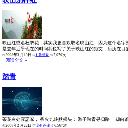
映山红或名杜鹃花，其实我更喜欢取名映山红，因为这个名字
是去年近乎现在的时间我也写了关于映山红的短文，历历在目
2008年3 月19日
1 条评论
7,079次
阅读全文 »
踏青
茶花白处寂寥冢， 香火九炷默摇头； 游子踏青寻归路， 却向
2008年2 月22日
没有评论
6,567次