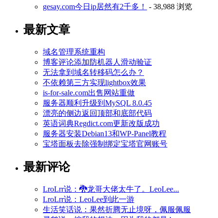
gesay.com今日ip居然有2千多！
- 38,988 浏览
最新文章
域名管理系统重构
博客评论添加防机器人滑动验证
无法拿到域名转移码怎么办？
不依赖第三方实现lightbox效果
is-for-sale.com出售网站重做
服务器顺利升级到MySQL 8.0.45
漂亮的侧边返回顶部和底部代码
英语词典Regdict.com更新改版成功
服务器安装Debian13和WP-Panel教程
宝塔面板去除强制绑定宝塔官网账号
最新评论
LroLrr说：🐉龙哥大佬太牛了。LeoLee...
LroLrr说：LeoLee到此一游
生活笑话说：果然折腾无止境呀，佩服佩服