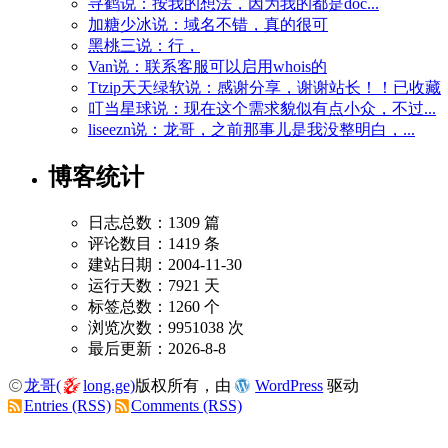
寻鹤说：按我的想法，因为我的都是doc...
加糖少冰说：域名不错，真的很可
黑桃三说：行，
Van说：联系客服可以启用whois的
Ttzip天天绿软说：感谢分享，谢谢站长！！已收藏
叮当星球说：现在这个需求貌似有点小众，不过...
liseezn说：龙哥，之前那事儿是我没整明白，...
博客统计
日志总数：1309 篇
评论数目：1419 条
建站日期：2004-11-30
运行天数：7921 天
标签总数：1260 个
浏览次数：9951038 次
最后更新：2026-8-8
龙哥(
long.ge)
版权所有，由
WordPress
驱动
Entries (RSS)
Comments (RSS)