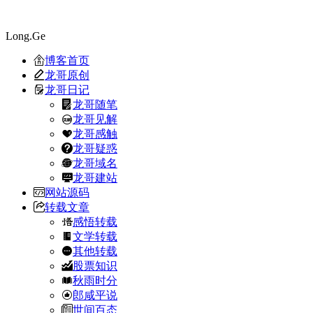
Long.Ge
博客首页
龙哥原创
龙哥日记
龙哥随笔
龙哥见解
龙哥感触
龙哥疑惑
龙哥域名
龙哥建站
网站源码
转载文章
感悟转载
文学转载
其他转载
股票知识
秋雨时分
郎咸平说
世间百态