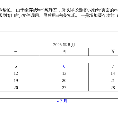
帮忙。 由于缓存成html纯静态，所以得尽量缩小原php页面的css
贝到专门的js文件调用。最后用ai完美实现。 一是增加缓存功能
2026 年 8 月
三
四
五
5
6
7
12
13
14
19
20
21
26
27
28
« 7 月