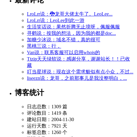
LroLrr说：🐉龙哥大佬太牛了。LeoLee...
LroLrr说：LeoLee到此一游
生活笑话说：果然折腾无止境呀，佩服佩服
寻鹤说：按我的想法，因为我的都是doc...
加糖少冰说：域名不错，真的很可
黑桃三说：行，
Van说：联系客服可以启用whois的
Ttzip天天绿软说：感谢分享，谢谢站长！！已收
藏
叮当星球说：现在这个需求貌似有点小众，不过...
liseezn说：龙哥，之前那事儿是我没整明白，...
博客统计
日志总数：1309 篇
评论数目：1419 条
建站日期：2004-11-30
运行天数：7921 天
标签总数：1260 个