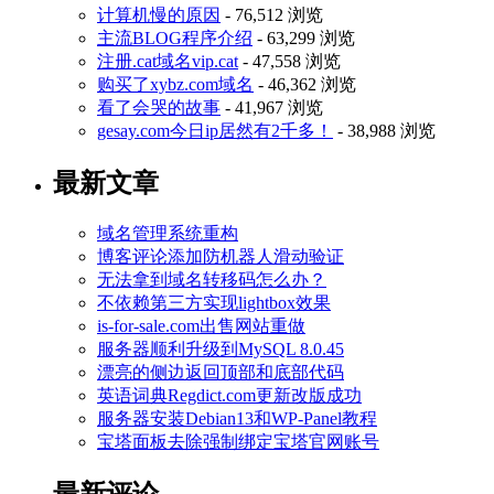
计算机慢的原因
- 76,512 浏览
主流BLOG程序介绍
- 63,299 浏览
注册.cat域名vip.cat
- 47,558 浏览
购买了xybz.com域名
- 46,362 浏览
看了会哭的故事
- 41,967 浏览
gesay.com今日ip居然有2千多！
- 38,988 浏览
最新文章
域名管理系统重构
博客评论添加防机器人滑动验证
无法拿到域名转移码怎么办？
不依赖第三方实现lightbox效果
is-for-sale.com出售网站重做
服务器顺利升级到MySQL 8.0.45
漂亮的侧边返回顶部和底部代码
英语词典Regdict.com更新改版成功
服务器安装Debian13和WP-Panel教程
宝塔面板去除强制绑定宝塔官网账号
最新评论