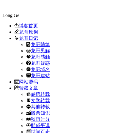
Long.Ge
博客首页
龙哥原创
龙哥日记
龙哥随笔
龙哥见解
龙哥感触
龙哥疑惑
龙哥域名
龙哥建站
网站源码
转载文章
感悟转载
文学转载
其他转载
股票知识
秋雨时分
郎咸平说
世间百态