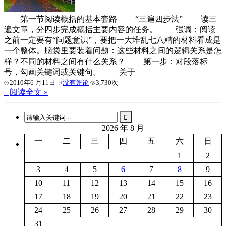
第一节阅读概括的基本套路 “三遍四步法” 读三
遍文章，分四步完成概括主要内容的任务。 强调：阅读
之前一定要有“问题意识”，要把一大堆乱七八糟的材料看成是
一个整体。脑袋里要装着问题：这些材料之间的逻辑关系是怎
样？不同的材料之间有什么关系？ 第一步：对段落标
号，勾画关键词或关键句。 关于
2010年6 月11日
没有评论
3,730次
阅读全文 »
2026 年 8 月
一
二
三
四
五
六
日
1
2
3
4
5
6
7
8
9
10
11
12
13
14
15
16
17
18
19
20
21
22
23
24
25
26
27
28
29
30
31