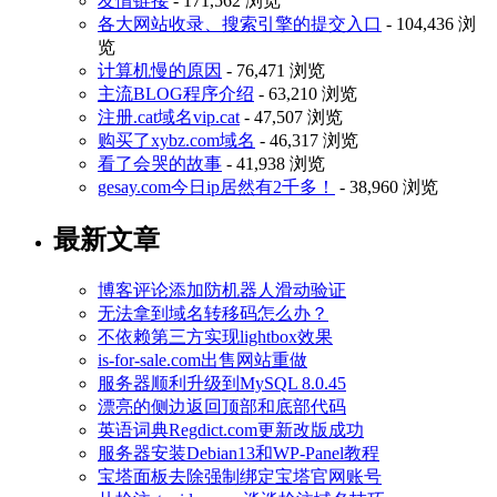
友情链接
- 171,562 浏览
各大网站收录、搜索引擎的提交入口
- 104,436 浏
览
计算机慢的原因
- 76,471 浏览
主流BLOG程序介绍
- 63,210 浏览
注册.cat域名vip.cat
- 47,507 浏览
购买了xybz.com域名
- 46,317 浏览
看了会哭的故事
- 41,938 浏览
gesay.com今日ip居然有2千多！
- 38,960 浏览
最新文章
博客评论添加防机器人滑动验证
无法拿到域名转移码怎么办？
不依赖第三方实现lightbox效果
is-for-sale.com出售网站重做
服务器顺利升级到MySQL 8.0.45
漂亮的侧边返回顶部和底部代码
英语词典Regdict.com更新改版成功
服务器安装Debian13和WP-Panel教程
宝塔面板去除强制绑定宝塔官网账号