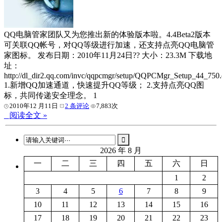
QQ电脑管家团队又为您推出新的体验版本啦。4.4Beta2版本
可关联QQ帐号，对QQ等级进行加速，还支持点亮QQ电脑管
家图标。 发布日期：2010年11月24日?? 大小：23.3M 下载地
址：
http://dl_dir2.qq.com/invc/qqpcmgr/setup/QQPCMgr_Setup_44_750.
1.新增QQ加速通道，快速提升QQ等级； 2.支持点亮QQ图
标，共同传递安全理念。 1
2010年12 月11日
2 条评论
7,883次
阅读全文 »
2026 年 8 月
一
二
三
四
五
六
日
1
2
3
4
5
6
7
8
9
10
11
12
13
14
15
16
17
18
19
20
21
22
23