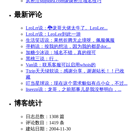
从抢注stupidea.com谈谈抢注域名技巧
最新评论
LroLrr说：🐉龙哥大佬太牛了。LeoLee...
LroLrr说：LeoLee到此一游
生活笑话说：果然折腾无止境呀，佩服佩服
寻鹤说：按我的想法，因为我的都是doc...
加糖少冰说：域名不错，真的很可
黑桃三说：行，
Van说：联系客服可以启用whois的
Ttzip天天绿软说：感谢分享，谢谢站长！！已收
藏
叮当星球说：现在这个需求貌似有点小众，不过...
liseezn说：龙哥，之前那事儿是我没整明白，...
博客统计
日志总数：1308 篇
评论数目：1419 条
建站日期：2004-11-30