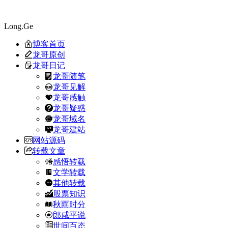
Long.Ge
博客首页
龙哥原创
龙哥日记
龙哥随笔
龙哥见解
龙哥感触
龙哥疑惑
龙哥域名
龙哥建站
网站源码
转载文章
感悟转载
文学转载
其他转载
股票知识
秋雨时分
郎咸平说
世间百态