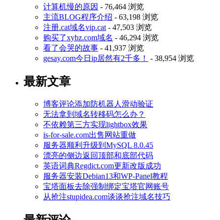
计算机慢的原因
- 76,464 浏览
主流BLOG程序介绍
- 63,198 浏览
注册.cat域名vip.cat
- 47,503 浏览
购买了xybz.com域名
- 46,294 浏览
看了会哭的故事
- 41,937 浏览
gesay.com今日ip居然有2千多！
- 38,954 浏览
最新文章
博客评论添加防机器人滑动验证
无法拿到域名转移码怎么办？
不依赖第三方实现lightbox效果
is-for-sale.com出售网站重做
服务器顺利升级到MySQL 8.0.45
漂亮的侧边返回顶部和底部代码
英语词典Regdict.com更新改版成功
服务器安装Debian13和WP-Panel教程
宝塔面板去除强制绑定宝塔官网账号
从抢注stupidea.com谈谈抢注域名技巧
最新评论