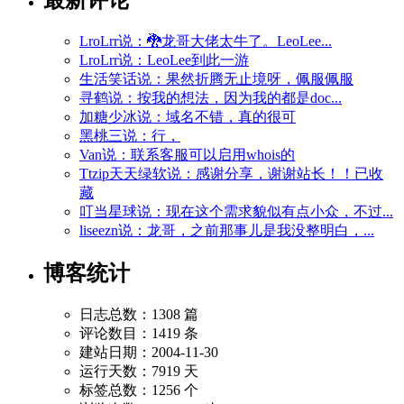
LroLrr说：🐉龙哥大佬太牛了。LeoLee...
LroLrr说：LeoLee到此一游
生活笑话说：果然折腾无止境呀，佩服佩服
寻鹤说：按我的想法，因为我的都是doc...
加糖少冰说：域名不错，真的很可
黑桃三说：行，
Van说：联系客服可以启用whois的
Ttzip天天绿软说：感谢分享，谢谢站长！！已收
藏
叮当星球说：现在这个需求貌似有点小众，不过...
liseezn说：龙哥，之前那事儿是我没整明白，...
博客统计
日志总数：1308 篇
评论数目：1419 条
建站日期：2004-11-30
运行天数：7919 天
标签总数：1256 个