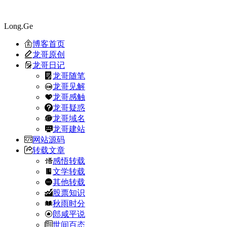
Long.Ge
博客首页
龙哥原创
龙哥日记
龙哥随笔
龙哥见解
龙哥感触
龙哥疑惑
龙哥域名
龙哥建站
网站源码
转载文章
感悟转载
文学转载
其他转载
股票知识
秋雨时分
郎咸平说
世间百态