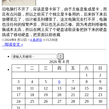
旧电脑打不开了，应该是显卡坏了，由于主板是集成显卡，而
且有点问题，所以之前买了个独立显卡备用的，后来拆下来后
放哪里忘了，估计被丢到哪里了。这次电脑完全打不开，电脑
也没任何的报警声音，所以也无从自己修。因为考虑到维修电
脑成本太高，所以在网上买了个硬盘读取设备把拆下来的硬盘
搞成了移动硬盘，把里面以前收藏
2024年8 月12日
4 条评论
15,530次
阅读全文 »
2026 年 8 月
一
二
三
四
五
六
日
1
2
3
4
5
6
7
8
9
10
11
12
13
14
15
16
17
18
19
20
21
22
23
24
25
26
27
28
29
30
31