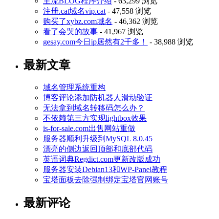
主流BLOG程序介绍
- 63,299 浏览
注册.cat域名vip.cat
- 47,558 浏览
购买了xybz.com域名
- 46,362 浏览
看了会哭的故事
- 41,967 浏览
gesay.com今日ip居然有2千多！
- 38,988 浏览
最新文章
域名管理系统重构
博客评论添加防机器人滑动验证
无法拿到域名转移码怎么办？
不依赖第三方实现lightbox效果
is-for-sale.com出售网站重做
服务器顺利升级到MySQL 8.0.45
漂亮的侧边返回顶部和底部代码
英语词典Regdict.com更新改版成功
服务器安装Debian13和WP-Panel教程
宝塔面板去除强制绑定宝塔官网账号
最新评论