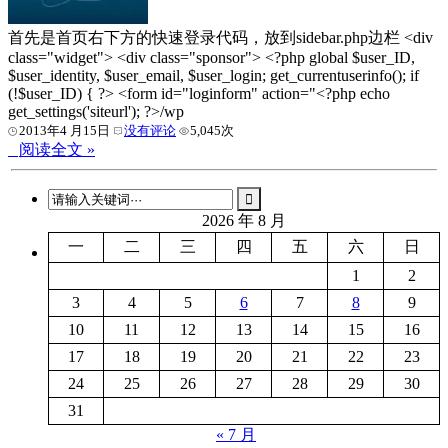
首先是首页右下方的快速登录代码，放到sidebar.php边栏 <div
class="widget"> <div class="sponsor"> <?php global $user_ID,
$user_identity, $user_email, $user_login; get_currentuserinfo(); if
(!$user_ID) { ?> <form id="loginform" action="<?php echo
get_settings('siteurl'); ?>/wp
2013年4 月15日
没有评论
5,045次
阅读全文 »
2026 年 8 月
一
二
三
四
五
六
日
1
2
3
4
5
6
7
8
9
10
11
12
13
14
15
16
17
18
19
20
21
22
23
24
25
26
27
28
29
30
31
« 7 月