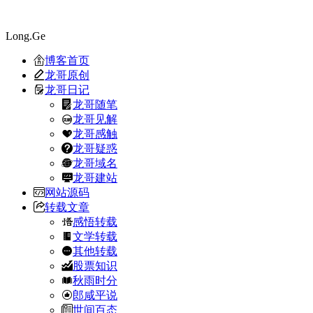
Long.Ge
博客首页
龙哥原创
龙哥日记
龙哥随笔
龙哥见解
龙哥感触
龙哥疑惑
龙哥域名
龙哥建站
网站源码
转载文章
感悟转载
文学转载
其他转载
股票知识
秋雨时分
郎咸平说
世间百态