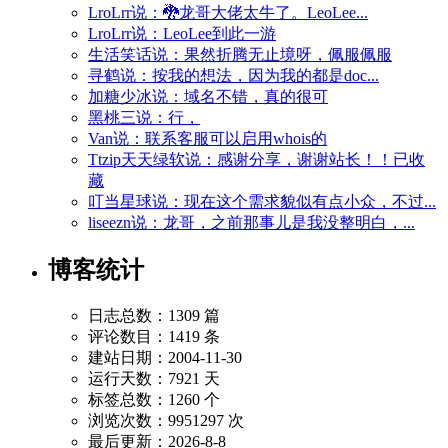
LroLrr说：🐉龙哥大佬太牛了。LeoLee...
LroLrr说：LeoLee到此一游
生活笑话说：果然折腾无止境呀，佩服佩服
寻鹤说：按我的想法，因为我的都是doc...
加糖少冰说：域名不错，真的很可
黑桃三说：行，
Van说：联系客服可以启用whois的
Ttzip天天绿软说：感谢分享，谢谢站长！！已收
藏
叮当星球说：现在这个需求貌似有点小众，不过...
liseezn说：龙哥，之前那事儿是我没整明白，...
博客统计
日志总数：1309 篇
评论数目：1419 条
建站日期：2004-11-30
运行天数：7921 天
标签总数：1260 个
浏览次数：9951297 次
最后更新：2026-8-8