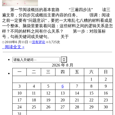
第一节阅读概括的基本套路 “三遍四步法” 读三
遍文章，分四步完成概括主要内容的任务。 强调：阅读
之前一定要有“问题意识”，要把一大堆乱七八糟的材料看成是
一个整体。脑袋里要装着问题：这些材料之间的逻辑关系是怎
样？不同的材料之间有什么关系？ 第一步：对段落标
号，勾画关键词或关键句。 关于
2010年6 月11日
没有评论
3,725次
阅读全文 »
2026 年 8 月
一
二
三
四
五
六
日
1
2
3
4
5
6
7
8
9
10
11
12
13
14
15
16
17
18
19
20
21
22
23
24
25
26
27
28
29
30
31