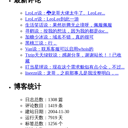
LroLrr说：🐉龙哥大佬太牛了。LeoLee...
LroLrr说：LeoLee到此一游
生活笑话说：果然折腾无止境呀，佩服佩服
寻鹤说：按我的想法，因为我的都是doc...
加糖少冰说：域名不错，真的很可
黑桃三说：行，
Van说：联系客服可以启用whois的
Ttzip天天绿软说：感谢分享，谢谢站长！！已收
藏
叮当星球说：现在这个需求貌似有点小众，不过...
liseezn说：龙哥，之前那事儿是我没整明白，...
博客统计
日志总数：1308 篇
评论数目：1419 条
建站日期：2004-11-30
运行天数：7919 天
标签总数：1256 个