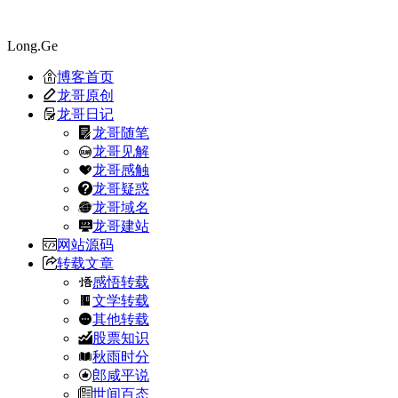
Long.Ge
博客首页
龙哥原创
龙哥日记
龙哥随笔
龙哥见解
龙哥感触
龙哥疑惑
龙哥域名
龙哥建站
网站源码
转载文章
感悟转载
文学转载
其他转载
股票知识
秋雨时分
郎咸平说
世间百态