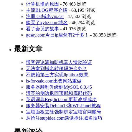
计算机慢的原因
- 76,463 浏览
主流BLOG程序介绍
- 63,195 浏览
注册.cat域名vip.cat
- 47,502 浏览
购买了xybz.com域名
- 46,294 浏览
看了会哭的故事
- 41,936 浏览
gesay.com今日ip居然有2千多！
- 38,953 浏览
最新文章
博客评论添加防机器人滑动验证
无法拿到域名转移码怎么办？
不依赖第三方实现lightbox效果
is-for-sale.com出售网站重做
服务器顺利升级到MySQL 8.0.45
漂亮的侧边返回顶部和底部代码
英语词典Regdict.com更新改版成功
服务器安装Debian13和WP-Panel教程
宝塔面板去除强制绑定宝塔官网账号
从抢注stupidea.com谈谈抢注域名技巧
最新评论