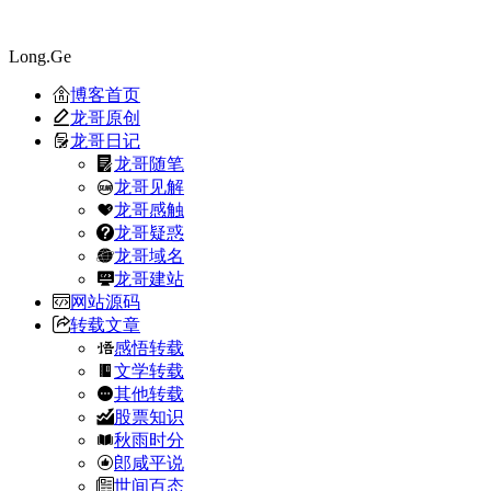
Long.Ge
博客首页
龙哥原创
龙哥日记
龙哥随笔
龙哥见解
龙哥感触
龙哥疑惑
龙哥域名
龙哥建站
网站源码
转载文章
感悟转载
文学转载
其他转载
股票知识
秋雨时分
郎咸平说
世间百态