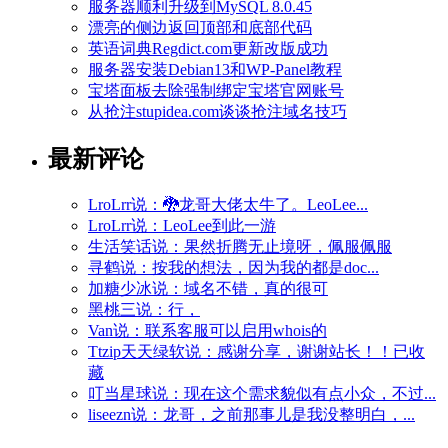
服务器顺利升级到MySQL 8.0.45
漂亮的侧边返回顶部和底部代码
英语词典Regdict.com更新改版成功
服务器安装Debian13和WP-Panel教程
宝塔面板去除强制绑定宝塔官网账号
从抢注stupidea.com谈谈抢注域名技巧
最新评论
LroLrr说：🐉龙哥大佬太牛了。LeoLee...
LroLrr说：LeoLee到此一游
生活笑话说：果然折腾无止境呀，佩服佩服
寻鹤说：按我的想法，因为我的都是doc...
加糖少冰说：域名不错，真的很可
黑桃三说：行，
Van说：联系客服可以启用whois的
Ttzip天天绿软说：感谢分享，谢谢站长！！已收
藏
叮当星球说：现在这个需求貌似有点小众，不过...
liseezn说：龙哥，之前那事儿是我没整明白，...