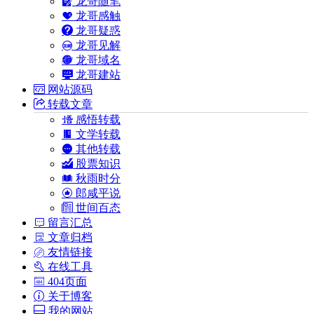
龙哥随笔
龙哥感触
龙哥疑惑
龙哥见解
龙哥域名
龙哥建站
网站源码
转载文章
感悟转载
文学转载
其他转载
股票知识
秋雨时分
郎咸平说
世间百态
留言汇总
文章归档
友情链接
在线工具
404页面
关于博客
我的网站