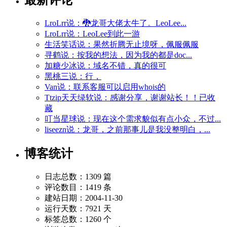
LroLrr说：🐉龙哥大佬太牛了。LeoLee...
LroLrr说：LeoLee到此一游
生活笑话说：果然折腾无止境呀，佩服佩服
寻鹤说：按我的想法，因为我的都是doc...
加糖少冰说：域名不错，真的很可
黑桃三说：行，
Van说：联系客服可以启用whois的
Ttzip天天绿软说：感谢分享，谢谢站长！！已收
藏
叮当星球说：现在这个需求貌似有点小众，不过...
liseezn说：龙哥，之前那事儿是我没整明白，...
博客统计
日志总数：1309 篇
评论数目：1419 条
建站日期：2004-11-30
运行天数：7921 天
标签总数：1260 个