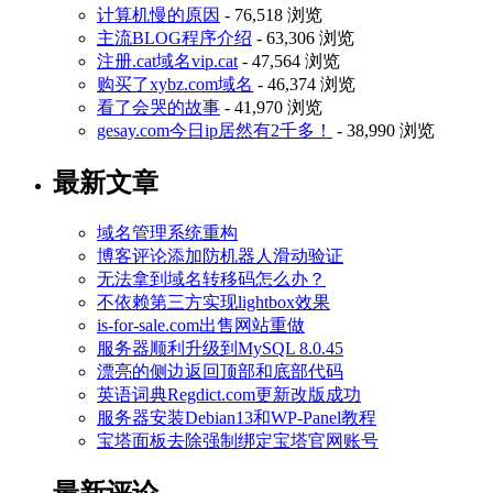
计算机慢的原因
- 76,518 浏览
主流BLOG程序介绍
- 63,306 浏览
注册.cat域名vip.cat
- 47,564 浏览
购买了xybz.com域名
- 46,374 浏览
看了会哭的故事
- 41,970 浏览
gesay.com今日ip居然有2千多！
- 38,990 浏览
最新文章
域名管理系统重构
博客评论添加防机器人滑动验证
无法拿到域名转移码怎么办？
不依赖第三方实现lightbox效果
is-for-sale.com出售网站重做
服务器顺利升级到MySQL 8.0.45
漂亮的侧边返回顶部和底部代码
英语词典Regdict.com更新改版成功
服务器安装Debian13和WP-Panel教程
宝塔面板去除强制绑定宝塔官网账号
最新评论