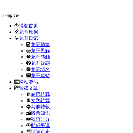
Long.Ge
博客首页
龙哥原创
龙哥日记
龙哥随笔
龙哥见解
龙哥感触
龙哥疑惑
龙哥域名
龙哥建站
网站源码
转载文章
感悟转载
文学转载
其他转载
股票知识
秋雨时分
郎咸平说
世间百态