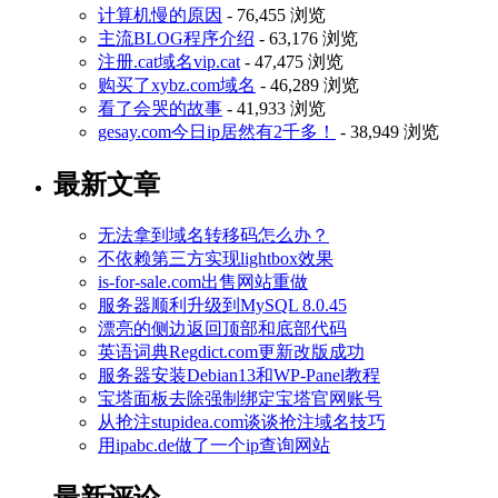
计算机慢的原因
- 76,455 浏览
主流BLOG程序介绍
- 63,176 浏览
注册.cat域名vip.cat
- 47,475 浏览
购买了xybz.com域名
- 46,289 浏览
看了会哭的故事
- 41,933 浏览
gesay.com今日ip居然有2千多！
- 38,949 浏览
最新文章
无法拿到域名转移码怎么办？
不依赖第三方实现lightbox效果
is-for-sale.com出售网站重做
服务器顺利升级到MySQL 8.0.45
漂亮的侧边返回顶部和底部代码
英语词典Regdict.com更新改版成功
服务器安装Debian13和WP-Panel教程
宝塔面板去除强制绑定宝塔官网账号
从抢注stupidea.com谈谈抢注域名技巧
用ipabc.de做了一个ip查询网站
最新评论