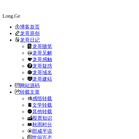
Long.Ge
博客首页
龙哥原创
龙哥日记
龙哥随笔
龙哥见解
龙哥感触
龙哥疑惑
龙哥域名
龙哥建站
网站源码
转载文章
感悟转载
文学转载
其他转载
股票知识
秋雨时分
郎咸平说
世间百态