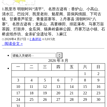
1.凯里市 明朝时叫“清平”。 名胜古迹有：香炉山、小高山、
清水江、巴拉河、凯里老街、魁星阁、苗侗风情园、下司古
镇、甘囊香芦笙堂、青曼苗寨等。 2.丹寨县 清朝时叫“八
寨”。 名胜古迹有：龙泉山、高要梯田、排廷瀑布、马寨万亩
茶园、打鼓井、金瓜洞、猫鼻岭森林公园、丹寨万达小镇、石
桥皮纸作坊、金汞矿业遗址等。 3.麻江
2026年4 月27日
2 条评论
3,015次
阅读全文 »
2026 年 8 月
一
二
三
四
五
六
日
1
2
3
4
5
6
7
8
9
10
11
12
13
14
15
16
17
18
19
20
21
22
23
24
25
26
27
28
29
30
31