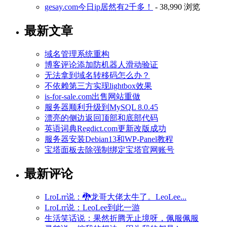
gesay.com今日ip居然有2千多！
- 38,990 浏览
最新文章
域名管理系统重构
博客评论添加防机器人滑动验证
无法拿到域名转移码怎么办？
不依赖第三方实现lightbox效果
is-for-sale.com出售网站重做
服务器顺利升级到MySQL 8.0.45
漂亮的侧边返回顶部和底部代码
英语词典Regdict.com更新改版成功
服务器安装Debian13和WP-Panel教程
宝塔面板去除强制绑定宝塔官网账号
最新评论
LroLrr说：🐉龙哥大佬太牛了。LeoLee...
LroLrr说：LeoLee到此一游
生活笑话说：果然折腾无止境呀，佩服佩服