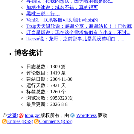
寻鹤说：按我的想法，因为我的都是doc...
加糖少冰说：域名不错，真的很可
黑桃三说：行，
Van说：联系客服可以启用whois的
Ttzip天天绿软说：感谢分享，谢谢站长！！已收藏
叮当星球说：现在这个需求貌似有点小众，不过...
liseezn说：龙哥，之前那事儿是我没整明白，...
博客统计
日志总数：1309 篇
评论数目：1419 条
建站日期：2004-11-30
运行天数：7921 天
标签总数：1260 个
浏览次数：9953323 次
最后更新：2026-8-8
龙哥(
long.ge)
版权所有，由
WordPress
驱动
Entries (RSS)
Comments (RSS)