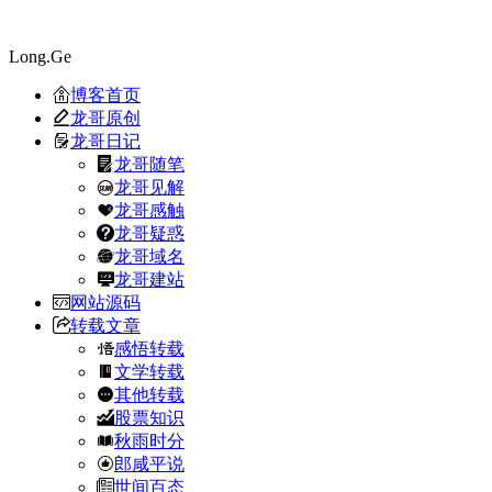
Long.Ge
博客首页
龙哥原创
龙哥日记
龙哥随笔
龙哥见解
龙哥感触
龙哥疑惑
龙哥域名
龙哥建站
网站源码
转载文章
感悟转载
文学转载
其他转载
股票知识
秋雨时分
郎咸平说
世间百态