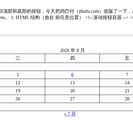
顶部和底部的按钮，今天把鸡巴付（jibafu.com）改版了一
HTML 结构（放在 前任意位置） <!-- 滚动按钮容器 --> <div
2026 年 8 月
三
四
五
5
6
7
12
13
14
19
20
21
26
27
28
« 7 月