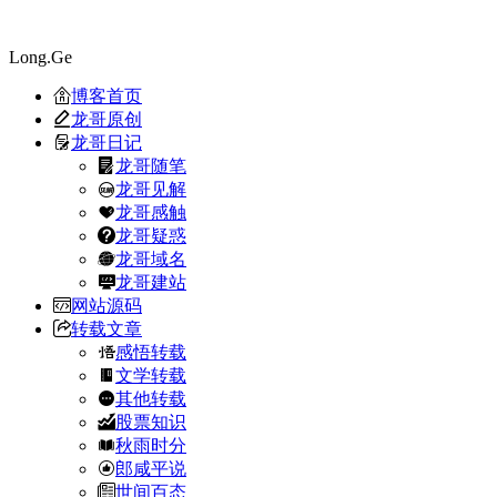
Long.Ge
博客首页
龙哥原创
龙哥日记
龙哥随笔
龙哥见解
龙哥感触
龙哥疑惑
龙哥域名
龙哥建站
网站源码
转载文章
感悟转载
文学转载
其他转载
股票知识
秋雨时分
郎咸平说
世间百态