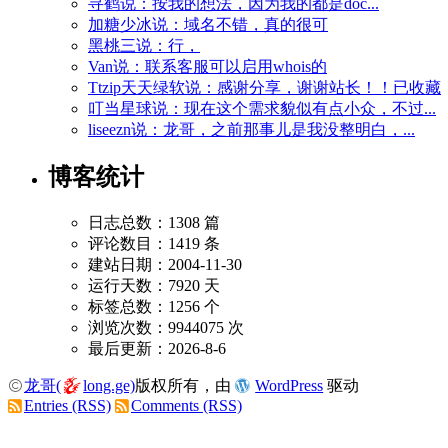
寻鹤说：按我的想法，因为我的都是doc...
加糖少冰说：域名不错，真的很可
黑桃三说：行，
Van说：联系客服可以启用whois的
Ttzip天天绿软说：感谢分享，谢谢站长！！已收藏
叮当星球说：现在这个需求貌似有点小众，不过...
liseezn说：龙哥，之前那事儿是我没整明白，...
博客统计
日志总数：1308 篇
评论数目：1419 条
建站日期：2004-11-30
运行天数：7920 天
标签总数：1256 个
浏览次数：9944075 次
最后更新：2026-8-6
龙哥(
long.ge)
版权所有，由
WordPress
驱动
Entries (RSS)
Comments (RSS)