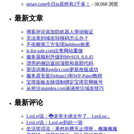
gesay.com今日ip居然有2千多！
- 38,968 浏览
最新文章
博客评论添加防机器人滑动验证
无法拿到域名转移码怎么办？
不依赖第三方实现lightbox效果
is-for-sale.com出售网站重做
服务器顺利升级到MySQL 8.0.45
漂亮的侧边返回顶部和底部代码
英语词典Regdict.com更新改版成功
服务器安装Debian13和WP-Panel教程
宝塔面板去除强制绑定宝塔官网账号
从抢注stupidea.com谈谈抢注域名技巧
最新评论
LroLrr说：🐉龙哥大佬太牛了。LeoLee...
LroLrr说：LeoLee到此一游
生活笑话说：果然折腾无止境呀，佩服佩服