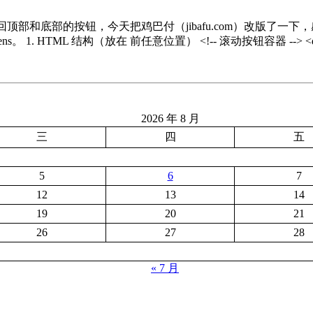
顶部和底部的按钮，今天把鸡巴付（jibafu.com）改版了一
HTML 结构（放在 前任意位置） <!-- 滚动按钮容器 --> <div
2026 年 8 月
三
四
五
5
6
7
12
13
14
19
20
21
26
27
28
« 7 月